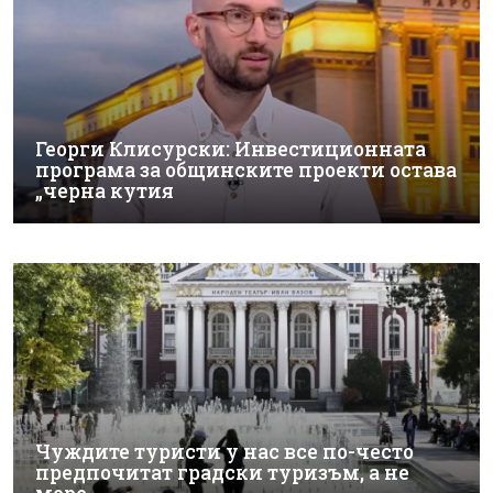
Георги Клисурски: Инвестиционната
програма за общинските проекти остава
„черна кутия
Чуждите туристи у нас все по-често
предпочитат градски туризъм, а не