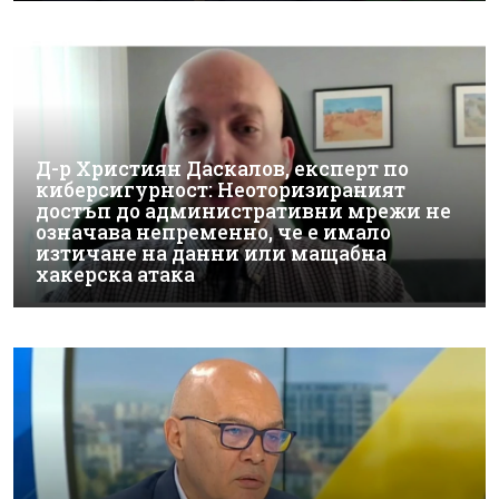
Д-р Християн Даскалов, експерт по
киберсигурност: Неоторизираният
достъп до административни мрежи не
означава непременно, че е имало
изтичане на данни или мащабна
хакерска атака