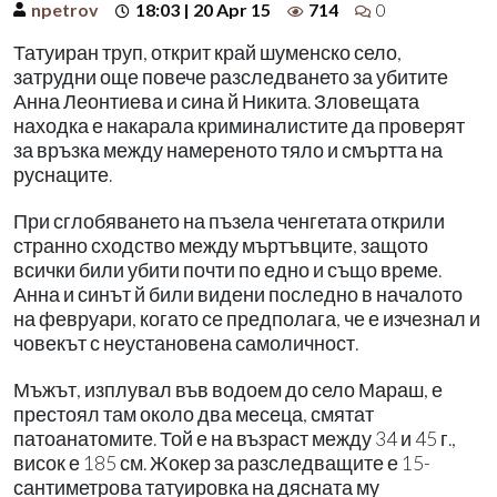
npetrov
18:03 | 20 Apr 15
714
0
Татуиран труп, открит край шуменско село,
затрудни още повече разследването за убитите
Анна Леонтиева и сина й Никита. Зловещата
находка е накарала криминалистите да проверят
за връзка между намереното тяло и смъртта на
руснаците.
При сглобяването на пъзела ченгетата открили
странно сходство между мъртъвците, защото
всички били убити почти по едно и също време.
Анна и синът й били видени последно в началото
на февруари, когато се предполага, че е изчезнал и
човекът с неустановена самоличност.
Мъжът, изплувал във водоем до село Мараш, е
престоял там около два месеца, смятат
патоанатомите. Той е на възраст между 34 и 45 г.,
висок е 185 см. Жокер за разследващите е 15-
сантиметрова татуировка на дясната му