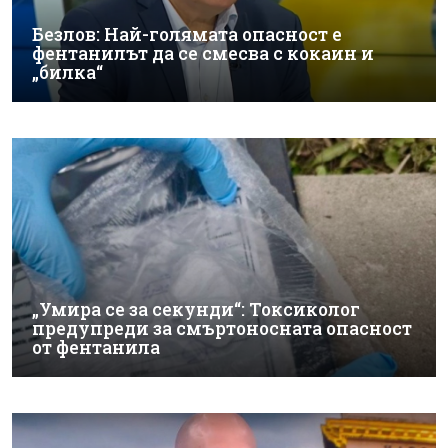
Безлов: Най-голямата опасност е
фентанилът да се смесва с кокаин и
„билка“
„Умира се за секунди“: Токсиколог
предупреди за смъртоносната опасност
от фентанила