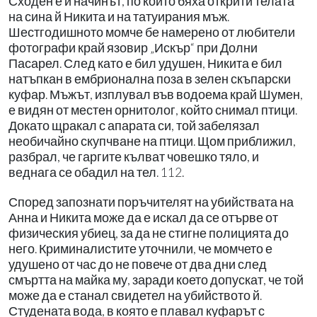
Сходен е и начинът, по който бяха открити телата
на сина й Никита и на татуирания мъж.
Шестгодишното момче бе намерено от любители
фотографи край язовир „Искър“ при Долни
Пасарел. След като е бил удушен, Никита е бил
натъпкан в ембрионална поза в зелен скъпарски
куфар. Мъжът, изплувал във водоема край Шумен,
е видян от местен орнитолог, който снимал птици.
Докато щракал с апарата си, той забелязал
необичайно скупчване на птици. Щом приближил,
разбрал, че гаргите кълват човешко тяло, и
веднага се обадил на тел. 112.
Според запознати поръчителят на убийствата на
Анна и Никита може да е искал да се отърве от
физическия убиец, за да не стигне полицията до
него. Криминалистите уточнили, че момчето е
удушено от час до не повече от два дни след
смъртта на майка му, заради което допускат, че той
може да е станал свидетел на убийството й.
Студената вода, в която е плавал куфарът с