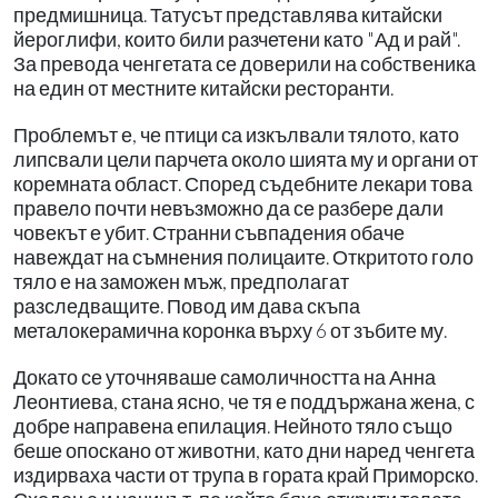
предмишница. Татусът представлява китайски
йероглифи, които били разчетени като "Ад и рай".
За превода ченгетата се доверили на собственика
на един от местните китайски ресторанти.
Проблемът е, че птици са изкълвали тялото, като
липсвали цели парчета около шията му и органи от
коремната област. Според съдебните лекари това
правело почти невъзможно да се разбере дали
човекът е убит. Странни съвпадения обаче
навеждат на съмнения полицаите. Откритото голо
тяло е на заможен мъж, предполагат
разследващите. Повод им дава скъпа
металокерамична коронка върху 6 от зъбите му.
Докато се уточняваше самоличността на Анна
Леонтиева, стана ясно, че тя е поддържана жена, с
добре направена епилация. Нейното тяло също
беше опоскано от животни, като дни наред ченгета
издирваха части от трупа в гората край Приморско.