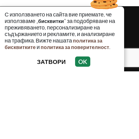
С използването на сайта вие приемате, че
използваме „
" за подобряване на
бисквитки
преживяването, персонализиране на
съдържанието и рекламите, и анализиране
на трафика. Вижте нашата
политика за
и
.
бисквитките
политика за поверителност
ЗАТВОРИ
OK
КРИМИНАЛНО
ИНЦИДЕНТИ
АНАЛИЗИ
ПО СВЕТА
ВОДЕЩИ ТЕМИ
Използването и публикуването на част или цялото
съдържание на Crimes.BG без разрешение на Медийна
група Асмара ЕООД е забранено.