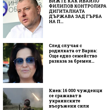
ВИЖТЕ КАК ИВАЙЛО
ФИЛИПОВ КОНТРОЛИРА
ДИГИТАЛНАТА
ДЪРЖАВА ЗАД ГЪРБА
НА П...
След случая с
родилката от Варна:
Още едно семейство
разказа за бремен...
Киев: 16 000 чужденци
се сражават в
украинските
въоръжени сили