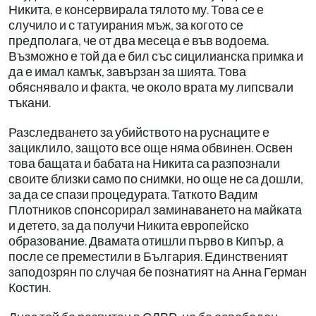
Никита, е консервирала тялото му. Това се е
случило и с татуирания мъж, за когото се
предполага, че от два месеца е във водоема.
Възможно е той да е бил със сицилианска примка и
да е имал камък, завързан за шията. Това
обяснявало и факта, че около врата му липсвали
тъкани.
Разследването за убийството на руснаците е
зациклило, защото все още няма обвинен. Освен
това бащата и бабата на Никита са разпознали
своите близки само по снимки, но още не са дошли,
за да се спази процедурата. Таткото Вадим
Плотников спонсорирал заминаването на майката
и детето, за да получи Никита европейско
образование. Двамата отишли първо в Кипър, а
после се преместили в България. Единственият
заподозрян по случая бе познатият на Анна Герман
Костин.