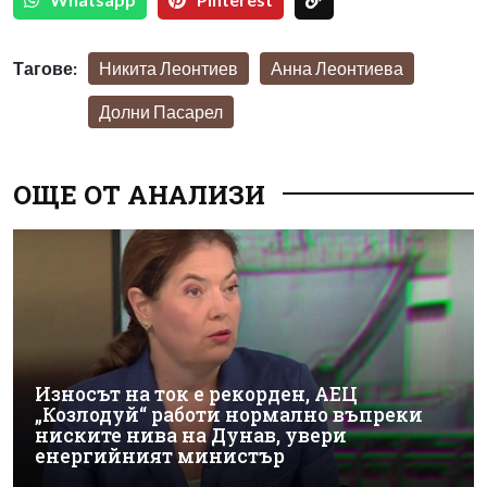
Тагове:
Никита Леонтиев
Анна Леонтиева
Долни Пасарел
ОЩЕ ОТ АНАЛИЗИ
Износът на ток е рекорден, АЕЦ
„Козлодуй“ работи нормално въпреки
ниските нива на Дунав, увери
енергийният министър