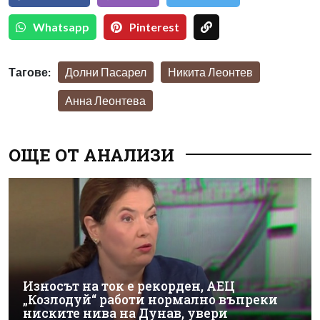
Whatsapp
Pinterest
Тагове:
Долни Пасарел
Никита Леонтев
Анна Леонтева
ОЩЕ ОТ АНАЛИЗИ
Износът на ток е рекорден, АЕЦ
„Козлодуй“ работи нормално въпреки
ниските нива на Дунав, увери