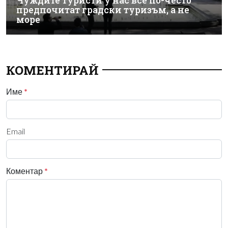
Чуждите туристи у нас все по-често
предпочитат градски туризъм, а не
море
КОМЕНТИРАЙ
Име
*
Email
Коментар
*