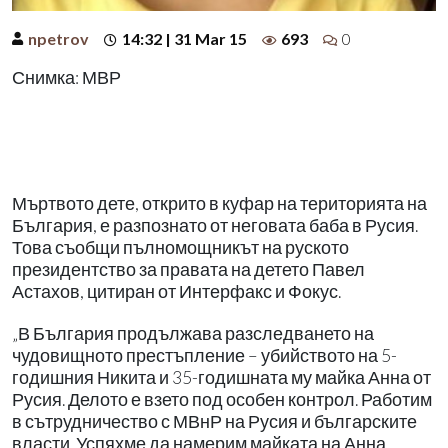
npetrov
14:32 | 31 Mar 15
693
0
Снимка: МВР
Мъртвото дете, открито в куфар на територията на
България, е разпознато от неговата баба в Русия.
Това съобщи пълномощникът на руското
президентство за правата на детето Павел
Астахов, цитиран от Интерфакс и Фокус.
„В България продължава разследването на
чудовищното престъпление – убийството на 5-
годишния Никита и 35-годишната му майка Анна от
Русия. Делото е взето под особен контрол. Работим
в сътрудничество с МВнР на Русия и българските
власти. Успяхме да намерим майката на Анна