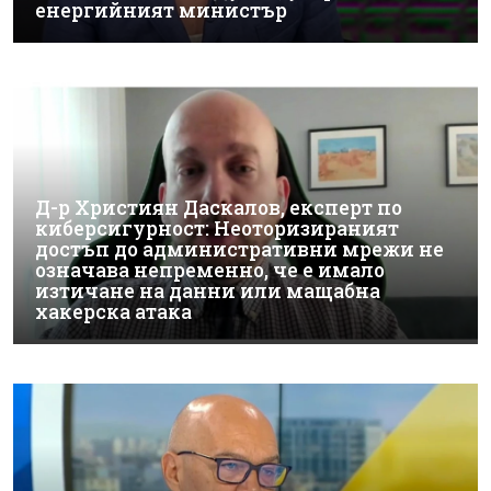
енергийният министър
Д-р Християн Даскалов, експерт по
киберсигурност: Неоторизираният
достъп до административни мрежи не
означава непременно, че е имало
изтичане на данни или мащабна
хакерска атака