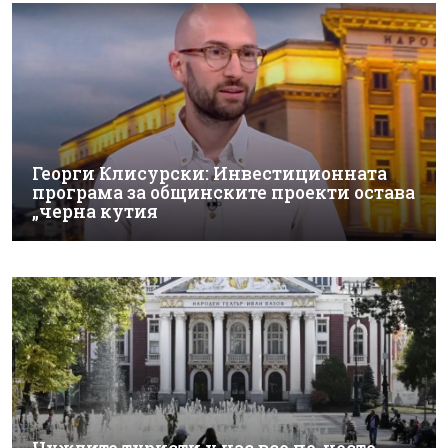
Георги Клисурски: Инвестиционната
програма за общинските проекти остава
„черна кутия