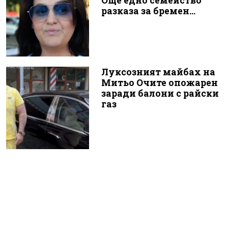
Още едно семейство
разказа за бремен...
Луксозният майбах на
Митьо Очите опожарен
заради балони с райски
газ