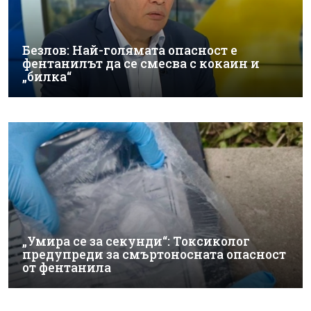
Безлов: Най-голямата опасност е
фентанилът да се смесва с кокаин и
„билка“
„Умира се за секунди“: Токсиколог
предупреди за смъртоносната опасност
от фентанила