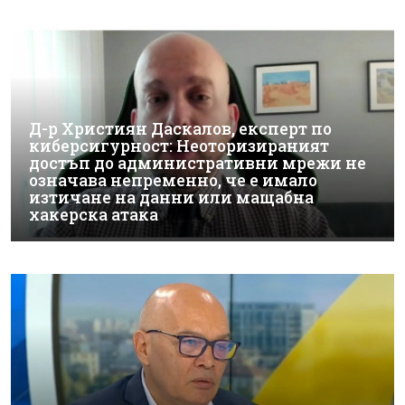
Д-р Християн Даскалов, експерт по
киберсигурност: Неоторизираният
достъп до административни мрежи не
означава непременно, че е имало
изтичане на данни или мащабна
хакерска атака