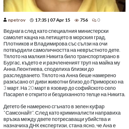
npetrov
17:35 | 07 Apr 15
756
0
Веднага след като специалния министерски
самолет кацна на летището в морския град,
Плотников и Владимирова със сълзи на очи
потвърдили самоличността на невръстното дете.
Тялото на малкия Никита било транспортирано в
Бургас, където е и разчлененият труп на майка му
Анна Леонтиева, споделиха близки до
разследването. Тялото на Анна беше намерено
разкъсано от диви животни близо до Приморско на
3 март. На 20 март в язовир до софийското село
Пасарел е открито и бездиханното телце на Никита.
Детето бе намерено сгънато в зелен куфар
"Самсонайт". След като криминалисти направиха
връзка между двете потресаващи убийства и
назначиха ДНК експертизи, стана ясно, че Ана е