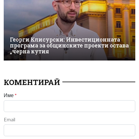
Георги Клисурски: Инвестиционната
програма за общинските проекти остава
„черна кутия
КОМЕНТИРАЙ
Име
*
Email