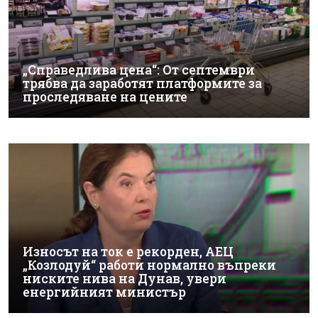
„Справедлива цена“: От септември
трябва да заработят платформите за
проследяване на цените
Износът на ток е рекорден, АЕЦ
„Козлодуй“ работи нормално въпреки
ниските нива на Дунав, увери
енергийният министър