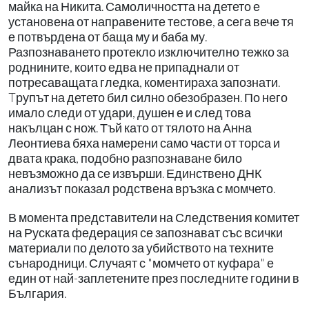
майка на Никита. Самоличността на детето е
установена от направените тестове, а сега вече тя
е потвърдена от баща му и баба му.
Разпознаването протекло изключително тежко за
роднините, които едва не припаднали от
потресаващата гледка, коментираха запознати.
Tрупът на детето бил силно обезобразен. По него
имало следи от удари, душен е и след това
накълцан с нож. Тъй като от тялото на Анна
Леонтиева бяха намерени само части от торса и
двата крака, подобно разпознаване било
невъзможно да се извърши. Единствено ДНК
анализът показал родствена връзка с момчето.
В момента представители на Следствения комитет
на Руската федерация се запознават със всички
материали по делото за убийството на техните
сънародници. Случаят с "момчето от куфара" е
един от най-заплетените през последните години в
България.