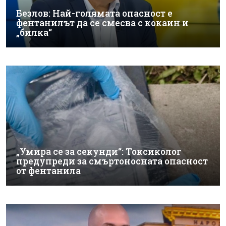
Безлов: Най-голямата опасност е
фентанилът да се смесва с кокаин и
„билка“
„Умира се за секунди“: Токсиколог
предупреди за смъртоносната опасност
от фентанила