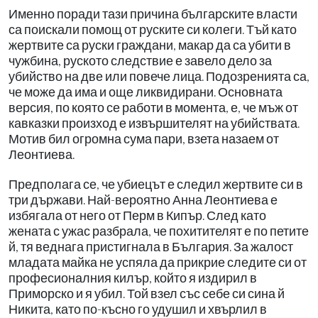
Именно поради тази причина българските власти
са поискали помощ от руските си колеги. Тъй като
жертвите са руски граждани, макар да са убити в
чужбина, руското следствие е завело дело за
убийство на две или повече лица. Подозренията са,
че може да има и още ликвидирани. Основната
версия, по която се работи в момента, е, че мъж от
кавказки произход е извършителят на убийствата.
Мотив бил огромна сума пари, взета назаем от
Леонтиева.
Предполага се, че убиецът е следил жертвите си в
три държави. Най-вероятно Анна Леонтиева е
избягала от него от Перм в Кипър. След като
жената с ужас разбрала, че похитителят е по петите
й, тя веднага пристигнала в България. За жалост
младата майка не успяла да прикрие следите си от
професионалния килър, който я издирил в
Приморско и я убил. Той взел със себе си сина й
Никита, като по-късно го удушил и хвърлил в