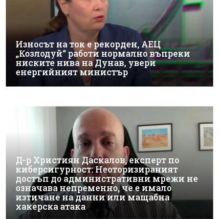
Износът на ток е рекорден, АЕЦ
„Козлодуй“ работи нормално въпреки
ниските нива на Дунав, увери
енергийният министър
Д-р Християн Даскалов, експерт по
киберсигурност: Неоторизираният
достъп до административни мрежи не
означава непременно, че е имало
изтичане на данни или мащабна
хакерска атака