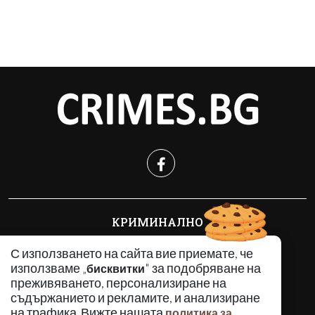
КРИМИНАЛНО
ИНЦИДЕНТИ
С използването на сайта вие приемате, че
АНАЛИЗИ
използваме „
" за подобряване на
бисквитки
ПО СВЕТА
преживяването, персонализиране на
ВОДЕЩИ ТЕМИ
съдържанието и рекламите, и анализиране
на трафика. Вижте нашата
политика за