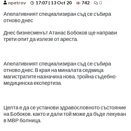
npetrov
17:07 | 13 Oct 20
742
0
Апелативният специализиран съд се събира
отново днес
Днес бизнесменът Атанас Бобоков ще направи
трети опит да излезе от ареста.
Апелативният специализиран съд се събира
отново днес. В края на миналата седмица
магистратите назначиха нова, тройна съдебно-
медицинска експертиза.
Целта е да се установи здравословното състояние
на Бобоков, както и дали той може да бъде лекуван
в МВР болница.