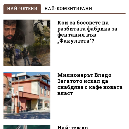
НАЙ-ЧЕТЕНИ
НАЙ-КОМЕНТИРАНИ
Кои са босовете на
разбитата фабрика за
фентанил във
„Факултета“?
Милионерът Владо
Загатото искал да
снабдява с кафе новата
власт
Най-тежко