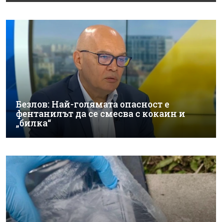
Безлов: Най-голямата опасност е
фентанилът да се смесва с кокаин и
„билка“