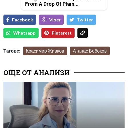
From A Drop Of Plain...
Facebook
Viber
Тwitter
Whatsapp
Pinterest
Тагове:
Красимир Живков
Атанас Бобоков
ОЩЕ ОТ АНАЛИЗИ