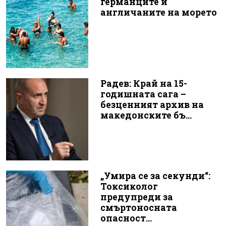
германците и
англичаните на морето
Радев: Край на 15-
годишната сага –
безценният архив на
македонските бъ...
„Умира се за секунди“:
Токсиколог
предупреди за
смъртоносната
опасност...