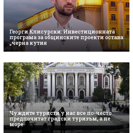
Георги Клисурски: Инвестиционната
програма за общинските проекти остава
„черна кутия
Чуждите туристи у нас все по-често
предпочитат градски туризъм, а не
море