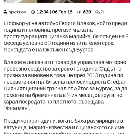
npetrov
12:34 | 06 Feb 15
630
0
Шофьорът на автобус Георги Влахов, който преди
година и половина, прегази мъжа на
проституиращата циганка Марийка, бе осъден на 8
месеца условно с 3 години изпитателен срок.
Присъдата е на Окръжен съд Бургас.
Влахов е лишен и от право да управлява моторно
превозно средство за срок от 1 година. Съдът го
призна за виновен в това, че през 2013 година по
неосветения път блъснал велосипедиста Стефан.
Пияният циганин тръгнал от Айтос за Бургас, за да
помогне на бременната в 9-ия месец съпруга, но
карал посредата на платното, съобщава
"Флагман".
Преди четири години, когато бяха размириците в
Катуница, Мария - известна и с циганското си име
Кадрие, бе зверски пребита от скинари в центъра