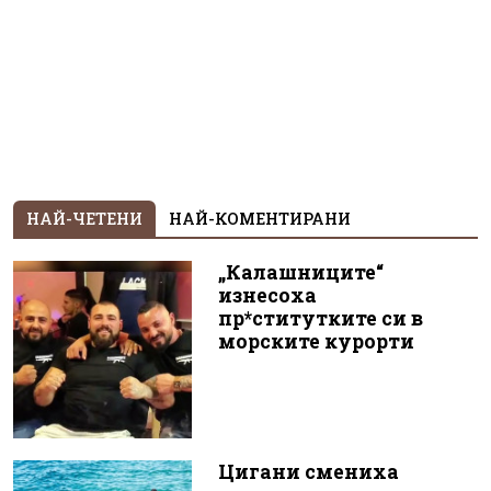
НАЙ-ЧЕТЕНИ
НАЙ-КОМЕНТИРАНИ
„Калашниците“
изнесоха
пр*ститутките си в
морските курорти
Цигани смениха