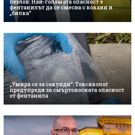
Безлов: Най-голямата опасност е
фентанилът да се смесва с кокаин и
„билка“
„Умира се за секунди“: Токсиколог
предупреди за смъртоносната опасност
от фентанила