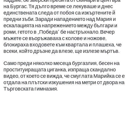
на Бургас. Тя дълго време се лекуваше и днес
единствената следа от побоя са изкъртените й
предни зъби. Заради нападението над Мария и
ескалацията на напрежението между българи и
роми, гетото в „Победа“ бе настръхнало. Вечер
мъжете се въоръжаваха с колове и ножове,
блокираха входовете към квартала и плашеха, че
всеки, който дръзне да влезе, ще излезе мъртъв.
Само преди няколко месеца бургазлия, бесен на
проституиращата циганка, изпраща скандално
видео, от което се вижда, че смуглата Марийка се е
отдала на плътски изкушения на метри от двора на
Търговската гимназия.