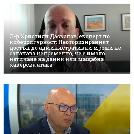
Д-р Християн Даскалов, експерт по
киберсигурност: Неоторизираният
достъп до административни мрежи не
означава непременно, че е имало
изтичане на данни или мащабна
хакерска атака