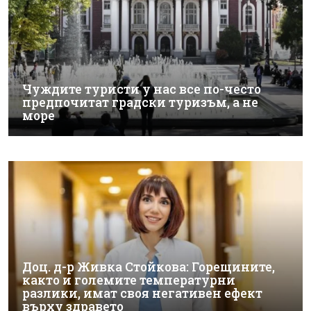
Чуждите туристи у нас все по-често
предпочитат градски туризъм, а не
море
Доц. д-р Живка Стойкова: Горещините,
както и големите температурни
разлики, имат своя негативен ефект
върху здравето