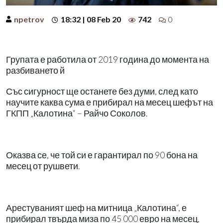
npetrov
18:32 | 08 Feb 20
742
0
Групата е работила от 2019 година до момента на
разбиването й
Със сигурност ще останете без думи, след като
научите каква сума е прибирал на месец шефът на
ГКПП „Калотина“ – Райчо Соколов.
Оказва се, че той си е гарантирал по 90 бона на
месец от рушвети.
Арестуваният шеф на митница „Калотина“, е
прибирал твърда миза по 45 000 евро на месец,