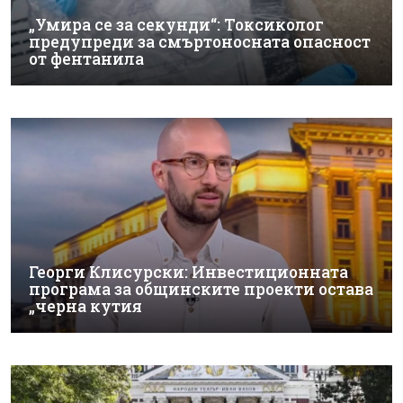
„Умира се за секунди“: Токсиколог
предупреди за смъртоносната опасност
от фентанила
Георги Клисурски: Инвестиционната
програма за общинските проекти остава
„черна кутия