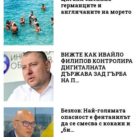
германците и
англичаните на морето
ВИЖТЕ КАК ИВАЙЛО
ФИЛИПОВ КОНТРОЛИРА
ДИГИТАЛНАТА
ДЪРЖАВА ЗАД ГЪРБА
НА П...
Безлов: Най-голямата
опасност е фентанилът
да се смесва с кокаин и
„би...