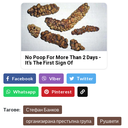
No Poop For More Than 2 Days -
It's The First Sign Of
Facebook
Viber
Тwitter
Whatsapp
Pinterest
Тагове:
Стефан Банков
организирана престъпна група
Рушвети