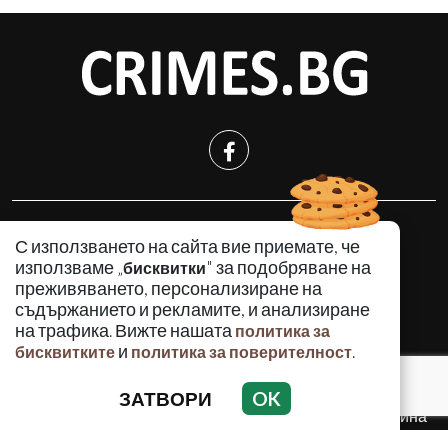
КРИМИНАЛНО
С използването на сайта вие приемате, че
ИНЦИДЕНТИ
използваме „
" за подобряване на
бисквитки
АНАЛИЗИ
преживяването, персонализиране на
съдържанието и рекламите, и анализиране
ПО СВЕТА
на трафика. Вижте нашата
политика за
ВОДЕЩИ ТЕМИ
и
.
бисквитките
политика за поверителност
ЗАТВОРИ
OK
Използването и публикуването на част или цялото
съдържание на Crimes.BG без разрешение на Медийна
група Асмара ЕООД е забранено.