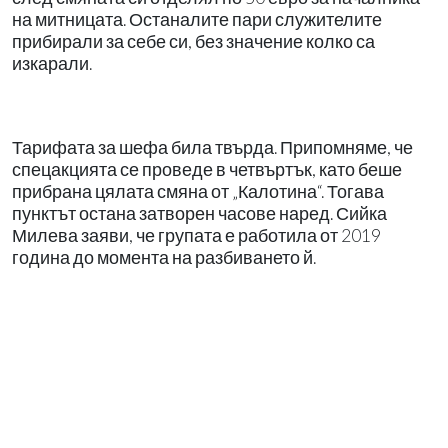
на митницата. Останалите пари служителите
прибирали за себе си, без значение колко са
изкарали.
Тарифата за шефа била твърда. Припомняме, че
спецакцията се проведе в четвъртък, като беше
прибрана цялата смяна от „Калотина“. Тогава
пунктът остана затворен часове наред. Сийка
Милева заяви, че групата е работила от 2019
година до момента на разбиването й.