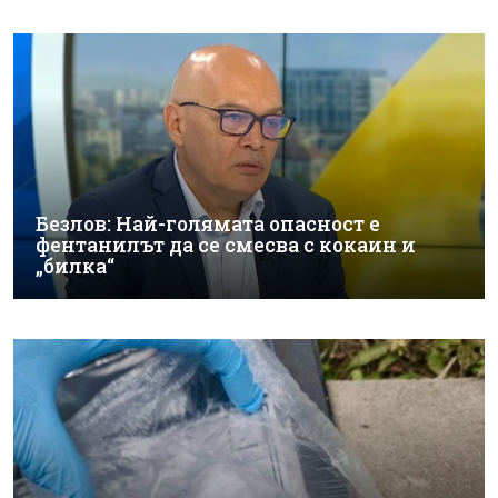
Безлов: Най-голямата опасност е
фентанилът да се смесва с кокаин и
„билка“