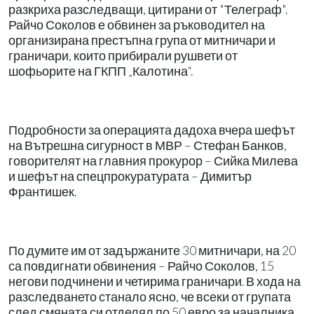
разкриха разследващи, цитирани от "Телеграф".
Райчо Соколов е обвинен за ръководител на
организирана престъпна група от митничари и
граничари, които прибирали рушвети от
шофьорите на ГКПП „Калотина“.
Подробности за операцията дадоха вчера шефът
на Вътрешна сигурност в МВР – Стефан Банков,
говорителят на главния прокурор – Сийка Милева
и шефът на спецпрокуратурата – Димитър
Франтишек.
По думите им от задържаните 30 митничари, на 20
са повдигнати обвинения – Райчо Соколов, 15
негови подчинени и четирима граничари. В хода на
разследването станало ясно, че всеки от групата
след смяната си отделял по 50 евро за началника