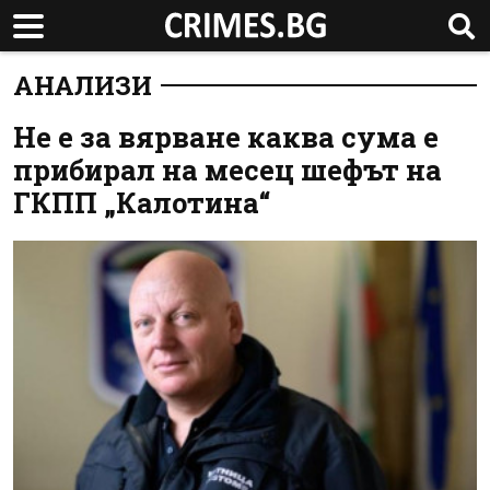
АНАЛИЗИ
Не е за вярване каква сума е
прибирал на месец шефът на
ГКПП „Калотина“