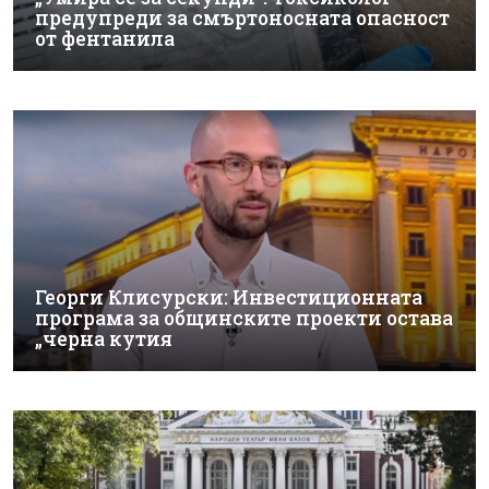
предупреди за смъртоносната опасност
от фентанила
Георги Клисурски: Инвестиционната
програма за общинските проекти остава
„черна кутия