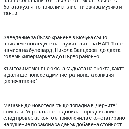
най-посещаваните в населеното място. Освен с
богата кухня, то привлича клиенти с жива музика и
танци.
Заведение за бързо хранене в Кючука също
привлече погледите на служителите на НАП. То се
намира на булевард „Никола Вапцаров” до двата
големи хипермаркета до Първо районно.
Към този момент не е ясна съдбата на обекта, както
и дали ще понесе административната санкция
„запечатване”.
Магазин до Новотела също попадна в „черните”
списъци. Управата се е сдобила с предписание
след проверка, която е приключила с констатирано
нарушение по закона за данък добавена стойност.