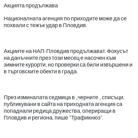
Акцията продължава
Националната агенция по приходите може да се
похвали с тежък удар в Пловдив.
Акциите на НАП-Пловдив продължават. Фокусът
на данъчните през този месец е насочен към
зимните курорти, но проверки са били извършени и
в търговските обекти в града.
През изминалата седмица в „черните „ списъци,
публикувани в сайта на приходната агенция са
попаднали редица дружества, опериращи в
Пловдив и региона, пише "Трафикнюз".