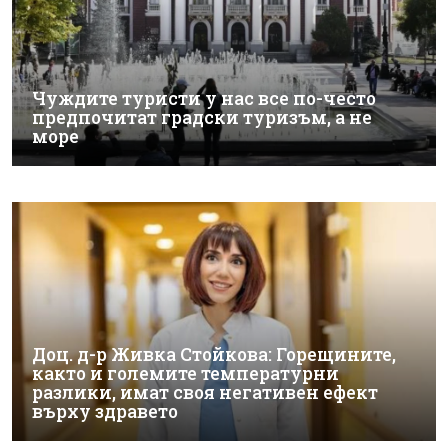
Чуждите туристи у нас все по-често
предпочитат градски туризъм, а не
море
Доц. д-р Живка Стойкова: Горещините,
както и големите температурни
разлики, имат своя негативен ефект
върху здравето