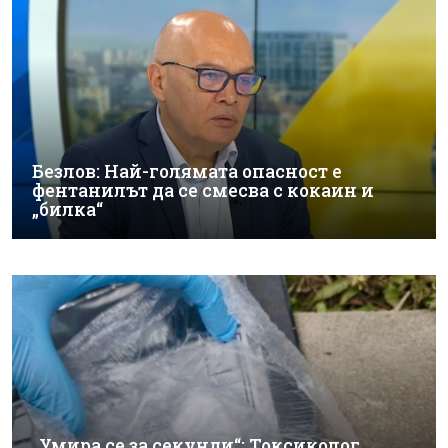
Безлов: Най-голямата опасност е
фентанилът да се смесва с кокаин и
„билка“
„Умира се за секунди“: Токсиколог