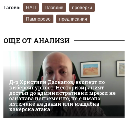
Тагове:
НАП
Пловдив
проверки
Пампорово
предписания
ОЩЕ ОТ АНАЛИЗИ
Д-р Християн Даскалов, експерт по
киберсигурност: Неоторизираният
достъп до административни мрежи не
означава непременно, че е имало
изтичане на данни или мащабна
хакерска атака