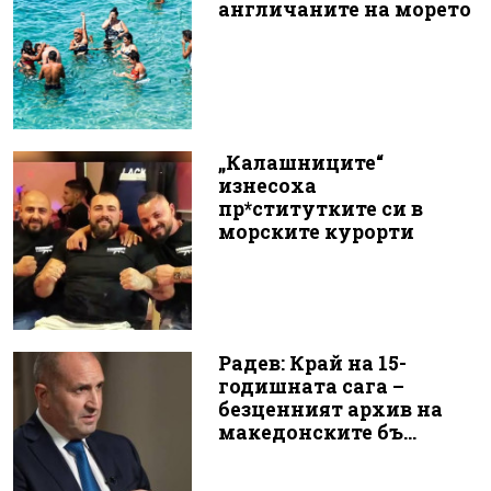
англичаните на морето
„Калашниците“
изнесоха
пр*ститутките си в
морските курорти
Радев: Край на 15-
годишната сага –
безценният архив на
македонските бъ...