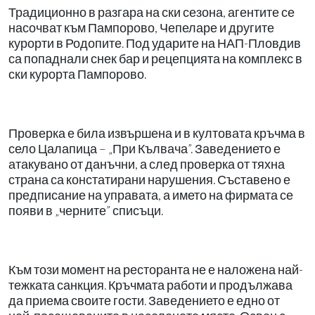
Традиционно в разгара на ски сезона, агентите се
насочват към Пампорово, Чепеларе и другите
курорти в Родопите. Под ударите на НАП-Пловдив
са попаднали снек бар и рецепцията на комплекс в
ски курорта Пампорово.
Проверка е била извършена и в култовата кръчма в
село Цалапица – „При Кълвача”. Заведението е
атакувано от данъчни, а след проверка от тяхна
страна са констатирани нарушения. Съставено е
предписание на управата, а името на фирмата се
появи в „черните” списъци.
Към този момент на ресторанта не е наложена най-
тежката санкция. Кръчмата работи и продължава
да приема своите гости. Заведението е едно от