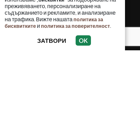
преживяването, персонализиране на
съдържанието и рекламите, и анализиране
на трафика. Вижте нашата
политика за
и
.
бисквитките
политика за поверителност
ЗАТВОРИ
OK
КРИМИНАЛНО
ИНЦИДЕНТИ
АНАЛИЗИ
ПО СВЕТА
ВОДЕЩИ ТЕМИ
Използването и публикуването на част или цялото
съдържание на Crimes.BG без разрешение на Медийна
група Асмара ЕООД е забранено.
© 2010 - 2026 | Crimes.BG. Всички права запазени.