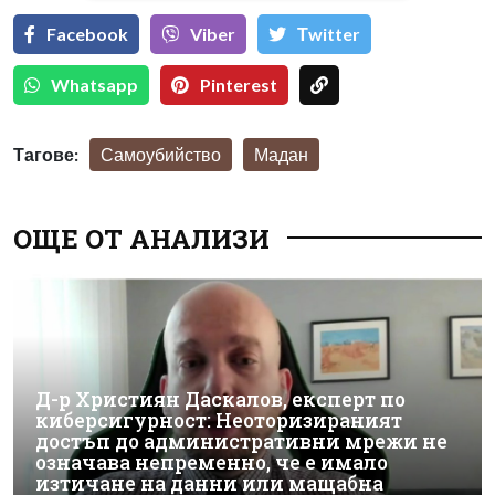
Facebook
Viber
Тwitter
Whatsapp
Pinterest
Тагове:
Самоубийство
Мадан
ОЩЕ ОТ АНАЛИЗИ
Д-р Християн Даскалов, експерт по
киберсигурност: Неоторизираният
достъп до административни мрежи не
означава непременно, че е имало
изтичане на данни или мащабна