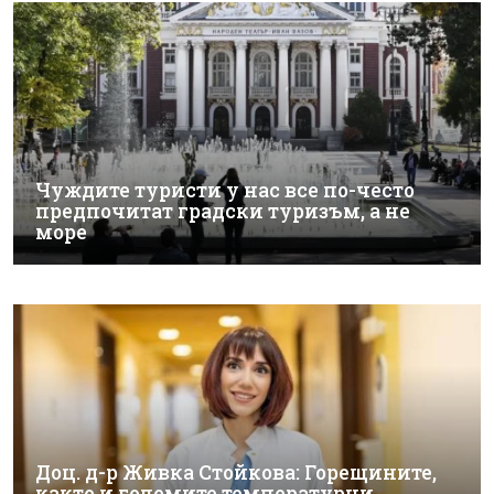
Чуждите туристи у нас все по-често
предпочитат градски туризъм, а не
море
Доц. д-р Живка Стойкова: Горещините,
както и големите температурни