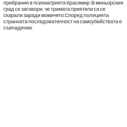
прибрания в психиатрията Красимир. В миньорския
град се заговори, че тримата приятели са се
скарали заради момичето.Според полицията
странната последователност на самоубийствата е
съвпадение.