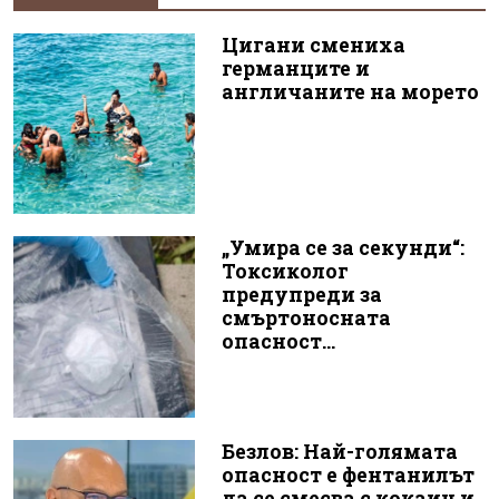
Цигани смениха
германците и
англичаните на морето
„Умира се за секунди“:
Токсиколог
предупреди за
смъртоносната
опасност...
Безлов: Най-голямата
опасност е фентанилът
да се смесва с кокаин и