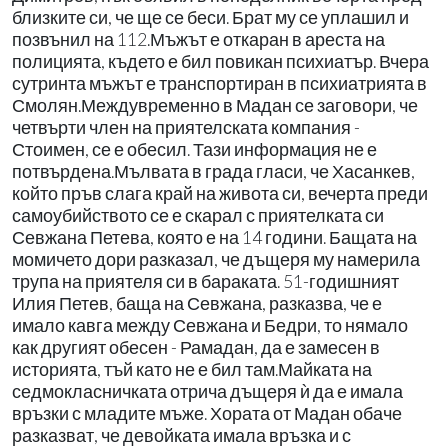
близките си, че ще се беси. Брат му се уплашил и
позвънил на 112.Мъжът е откаран в ареста на
полицията, където е бил повикан психиатър. Вчера
сутринта мъжът е транспортиран в психиатрията в
Смолян.Междувременно в Мадан се заговори, че
четвърти член на приятелската компания -
Стоимен, се е обесил. Тази информация не е
потвърдена.Мълвата в града гласи, че Хасанкев,
който пръв слага край на живота си, вечерта преди
самоубийството се е скарал с приятелката си
Севжана Петева, която е на 14 години. Бащата на
момичето дори разказал, че дъщеря му намерила
трупа на приятеля си в бараката. 51-годишният
Илия Петев, баща на Севжана, разказва, че е
имало кавга между Севжана и Бедри, то нямало
как другият обесен - Рамадан, да е замесен в
историята, тъй като не е бил там.Майката на
седмокласничката отрича дъщеря ѝ да е имала
връзки с младите мъже. Хората от Мадан обаче
разказват, че девойката имала връзка и с