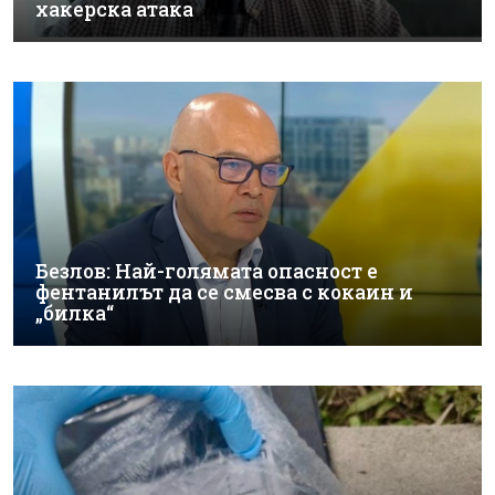
хакерска атака
Безлов: Най-голямата опасност е
фентанилът да се смесва с кокаин и
„билка“