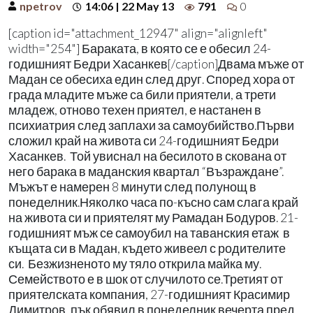
npetrov
14:06 | 22 May 13
791
0
[caption id="attachment_12947" align="alignleft"
width="254"] Бараката, в която се е обесил 24-
годишният Бедри Хасанкев[/caption]Двама мъже от
Мадан се обесиха един след друг. Според хора от
града младите мъже са били приятели, а трети
младеж, отново техен приятел, е настанен в
психиатрия след заплахи за самоубийство.Първи
сложил край на живота си 24-годишният Бедри
Хасанкев. Той увиснал на бесилото в скована от
него барака в маданския квартал “Възраждане”.
Мъжът е намерен 8 минути след полунощ в
понеделник.Няколко часа по-късно сам слага край
на живота си и приятелят му Рамадан Бодуров. 21-
годишният мъж се самоубил на таванския етаж в
къщата си в Мадан, където живеел с родителите
си. Безжизненото му тяло открила майка му.
Семейството е в шок от случилото се.Третият от
приятелската компания, 27-годишният Красимир
Димитров, пък обявил в понеделник вечерта пред