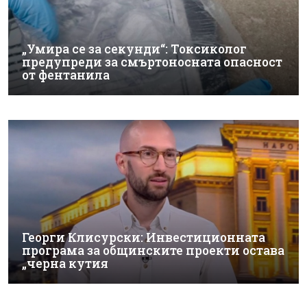
„Умира се за секунди“: Токсиколог
предупреди за смъртоносната опасност
от фентанила
Георги Клисурски: Инвестиционната
програма за общинските проекти остава
„черна кутия