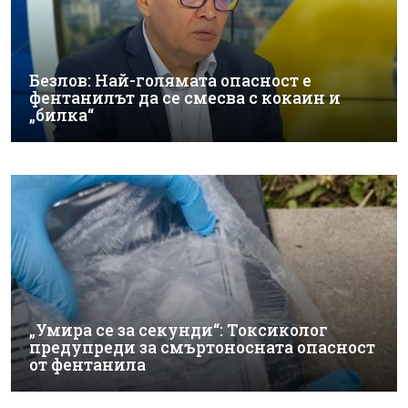
Безлов: Най-голямата опасност е
фентанилът да се смесва с кокаин и
„билка“
„Умира се за секунди“: Токсиколог
предупреди за смъртоносната опасност
от фентанила