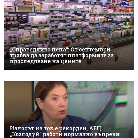
„Справедлива цена“: От септември
трябва да заработят платформите за
проследяване на цените
Износът на ток е рекорден, АЕЦ
„Козлодуй“ работи нормално въпреки