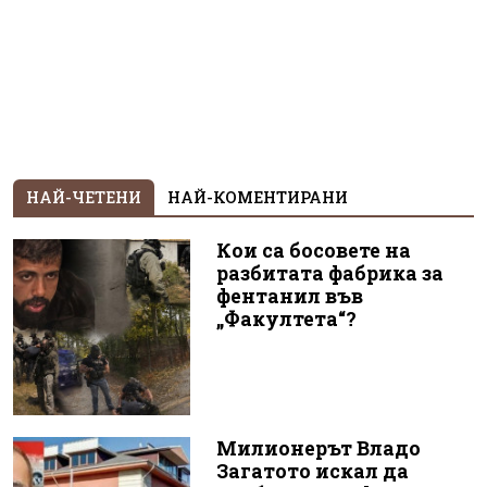
НАЙ-ЧЕТЕНИ
НАЙ-КОМЕНТИРАНИ
Кои са босовете на
разбитата фабрика за
фентанил във
„Факултета“?
Милионерът Владо
Загатото искал да