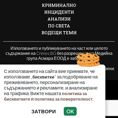
КРИМИНАЛНО
ИНЦИДЕНТИ
АНАЛИЗИ
ПО СВЕТА
ВОДЕЩИ ТЕМИ
Използването и публикуването на част или цялото
съдържание на Crimes.BG без разрешение на Медийна
група Асмара ЕООД е забранено.
© 2010 - 2026 | Crimes.BG. Всички права запазени.
С използването на сайта вие приемате, че
използваме „
" за подобряване на
бисквитки
преживяването, персонализиране на
РЕКЛАМА
съдържанието и рекламите, и анализиране
КОНТАКТИ
на трафика. Вижте нашата
политика за
и
.
бисквитките
политика за поверителност
ОБЩИ УСЛОВИЯ
ПОЛИТИКА ЗА ПОВЕРИТЕЛНОСТ
ЗАТВОРИ
OK
ПОЛИТИКА ЗА БИСКВИТКИТЕ