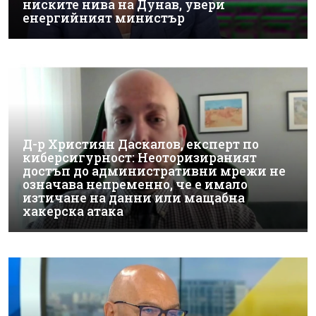
ниските нива на Дунав, увери
енергийният министър
Д-р Християн Даскалов, експерт по
киберсигурност: Неоторизираният
достъп до административни мрежи не
означава непременно, че е имало
изтичане на данни или мащабна
хакерска атака