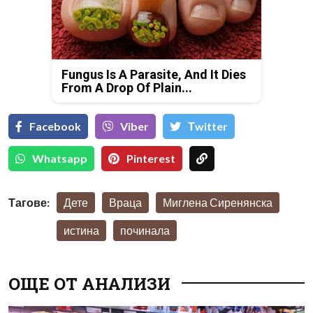
Fungus Is A Parasite, And It Dies
From A Drop Of Plain...
Facebook
Viber
Тwitter
Whatsapp
Pinterest
Тагове:
Дете
Враца
Миглена Сиренянска
истина
починала
ОЩЕ ОТ АНАЛИЗИ