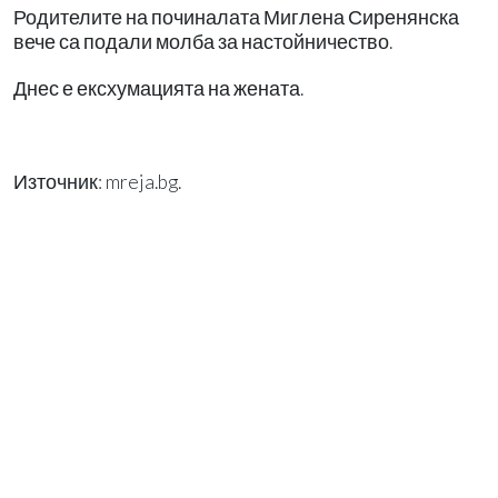
Родителите на починалата Миглена Сиренянска
вече са подали молба за настойничество.
Днес е ексхумацията на жената.
Източник: mreja.bg.