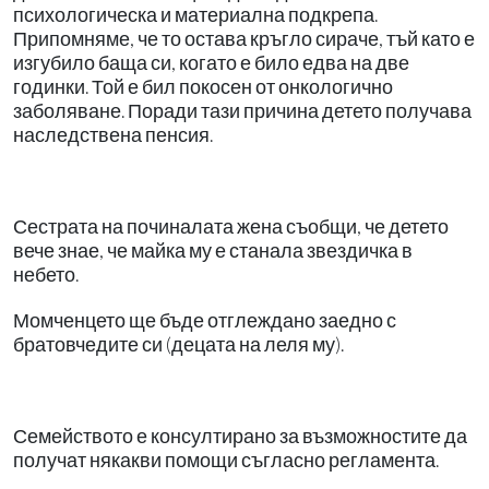
психологическа и материална подкрепа.
Припомняме, че то остава кръгло сираче, тъй като е
изгубило баща си, когато е било едва на две
годинки. Той е бил покосен от онкологично
заболяване. Поради тази причина детето получава
наследствена пенсия.
Сестрата на починалата жена съобщи, че детето
вече знае, че майка му е станала звездичка в
небето.
Момченцето ще бъде отглеждано заедно с
братовчедите си (децата на леля му).
Семейството е консултирано за възможностите да
получат някакви помощи съгласно регламента.