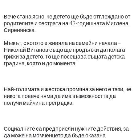
Вече стана ясно, че детето ще бъде отглеждано от
родителите и сестрата на 43-годишната Миглена
Сиренянска.
Мъжът, с когото е живяла на семейни начала –
Николай Витанов също ще продължи да полага
грижи за детето. То ще посещава същата детска
градина, която и до момента.
Най-голямата и жестока промяна за него е тази, че
никога повече няма да има възможността да
получи майчина прегръдка.
Социалните са предприели нужните действия, за
да може на момченцето да бъде оказана