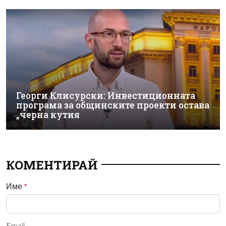
Георги Клисурски: Инвестиционната
програма за общинските проекти остава
„черна кутия
КОМЕНТИРАЙ
Име
*
Email