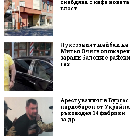
снабдява с кафе новата
власт
Луксозният майбах на
Митьо Очите опожарен
заради балони с райски
газ
Арестуваният в Бургас
наркобарон от Украйна
ръководел 14 фабрики
за др...