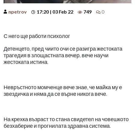
npetrov
17:20 | 03 Feb 22
749
0
С него ще работи психолог
Детенцето, пред чиито очи се разигра жестоката
трагедия в злощастната вечер, вече научи
жестоката истина.
Невръстното момченце вече знае, че майка му е
звездичка и няма да се върне никога вече.
На крехка възраст то стана свидетел на човешкото
безхаберие и прогнилата здравна система.