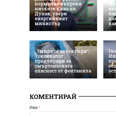
нормално въпреки
мр
ниските нива на
не
Дунав, увери
им
енергийният
да
министър
ха
„Умира се за секунди“:
Ге
Токсиколог
Ин
предупреди за
пр
смъртоносната
об
опасност от фентанила
ос
КОМЕНТИРАЙ
Име
*