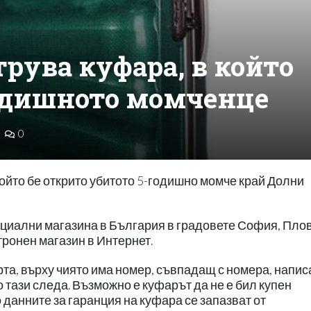
струва куфара, в който
годишното момченце
0
който бе открито убитото 5-годишно момче край Долни
фициални магазина в България в градовете София, Пло
тронен магазин в Интернет.
та, върху чиято има номер, съвпадащ с номера, напис
о тази следа. Възможно е куфарът да не е бил купен
 данните за гаранция на куфара се запазват от