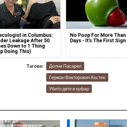
cologist in Columbus:
No Poop For More Than
der Leakage After 50
Days - It's The First Sign
es Down to 1 Thing
p Doing This)
Тагове:
Долни Пасарел
Герман Викторович Костин
Убито дете в куфар
р Християн
скалов, експерт по
берсигурност:
оторизираният
стъп до
министративни