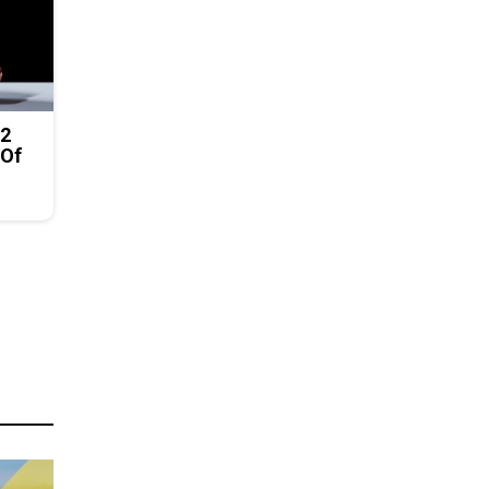
 2
 Of