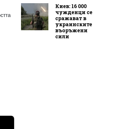
Киев: 16 000
чужденци се
остта
сражават в
украинските
въоръжени
сили