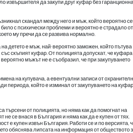
ло извършителя да закупи друг куфар без гаранционн
ъзникнал скандал между него и мъж, който вероятно се
 е било с психически проблеми и вероятно е страдало от
оето му пречи да се развива нормално.
на детето е мъж, най-вероятно заможен, който пътува
 със скъпият куфар. От полицията допускат, че куфара 
и вероятно мъжът не е съобразил, че при закупуването
имена на купувача, а евентуални записи от охранител
ди периода, който е изминал от закупуването на куфар
а търсени от полицията, но няма как да помогнат на
т не се внася в България и няма как да е купен от тях.
ост е купен извън България. Работи се и по версията, 
което обяснява липсата на информация от обществото 