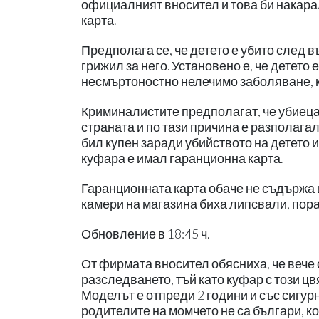
официалният вносител и това би накара
карта.
Предполага се, че детето е убито след в
грижил за него. Установено е, че детето
несмъртоностно нелечимо заболяване, к
Криминалистите предполагат, че убиеца 
страната и по тази причина е разполагал
бил купен заради убийството на детето 
куфара е имал гаранционна карта.
Гаранционната карта обаче не съдържа 
камери на магазина биха липсвали, пора
Обновление в 18:45 ч.
От фирмата вносител обясниха, че вече с
разследването, тъй като куфар с този цвя
Моделът е отпреди 2 години и със сигурн
родителите на момчето не са българи, 