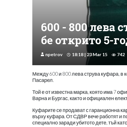
600 - 800 лева 
бе открито 5-
npetrov
18:18 | 23 Mar 15
742
Между 600 и 800 лева струва куфара, в 
Пасарел.
Той е от известна марка, която има 7 о
Варна и Бургас, както и официален елек
Куфарите се продават с гаранционна кар
върху куфара. От СДВР вече работят и п
специално заради убитото дете, тъй като