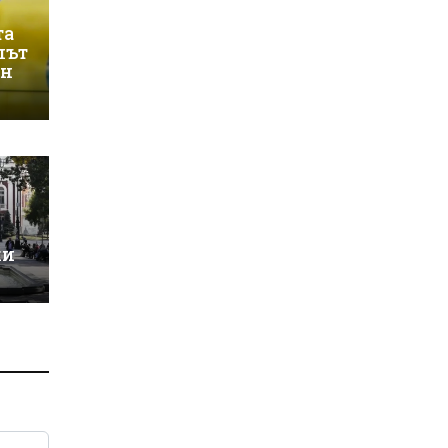
та
лът
ин
ки