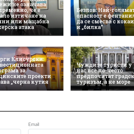
ежи не означава
пременно, че е
Безлов: Най-голяма
ало изтичане на
опасност е фентани
нни или мащабна
да се смесва с кока
керска атака
и „билка“
орги Клисурски:
вестиционната
Чуждите туристи у
ограма за
нас все по-често
щинските проекти
предпочитат градс
тава „черна кутия
туризъм, а не море
Email