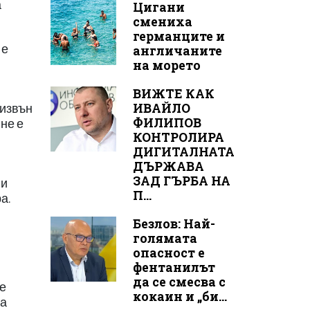
а
Цигани
смениха
германците и
 е
англичаните
на морето
ВИЖТЕ КАК
ИВАЙЛО
 извън
ФИЛИПОВ
не е
КОНТРОЛИРА
ДИГИТАЛНАТА
ДЪРЖАВА
ЗАД ГЪРБА НА
ни
П...
а.
Безлов: Най-
голямата
опасност е
фентанилът
да се смесва с
че
кокаин и „би...
за