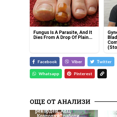
Fungus Is A Parasite, And It
Gyne
Dies From A Drop Of Plain...
Blad
Com
(Sto
Facebook
Viber
Тwitter
Whatsapp
Pinterest
Д-
Да
ОЩЕ ОТ АНАЛИЗИ
ки
Износът на ток е
Не
рекорден, АЕЦ
до
„Козлодуй“ работи
ад