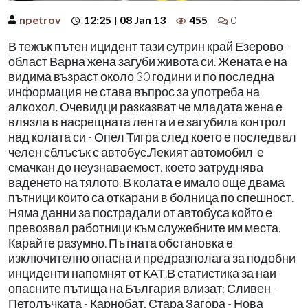
npetrov
12:25 | 08 Jan 13
455
0
В тежък пътен ицидент тази сутрин край Езерово -
област Варна жена загуби живота си. Жената е на
видима възраст около 30 години и по последна
информация не става въпрос за употреба на
алкохол. Очевидци разказват че младата жена е
влязла в насрещната лента и е загубила контрол
над колата си - Опел Тигра след което е последвал
челен сблъсък с автобус.Лекият автомобил е
смачкан до неузнаваемост, което затруднява
ваденето на тялото. В колата е имало още двама
пътници които са откарани в болница по спешност.
Няма данни за пострадали от автобуса който е
превозвал работници към служебните им места.
Карайте разумно. Пътната обстановка е
изключително опасна и предразполага за подобни
инциденти напомнят от КАТ.В статистика за наи-
опасните пътища на България влизат: Сливен -
Петолъчката - Карнобат, Стара Загора - Нова