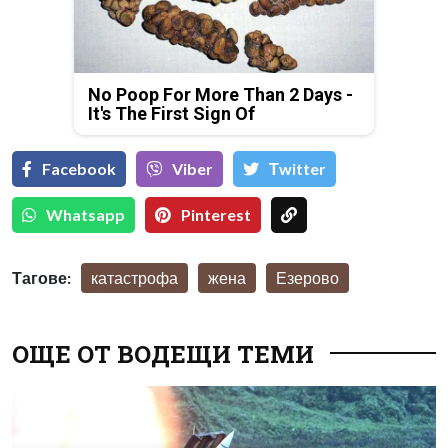
No Poop For More Than 2 Days -
It's The First Sign Of
Facebook
Viber
Тwitter
Whatsapp
Pinterest
Тагове:
катастрофа
жена
Езерово
ОЩЕ ОТ ВОДЕЩИ ТЕМИ