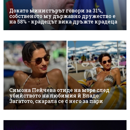
Докато министърът говори за 31%,
собственото му държавно дружество е
на 58% - крадецът вика дръжте крадеца
Симона Пейчева отиде на море след
убийството на любимия й Владо
Загатото, скарала се с него за пари