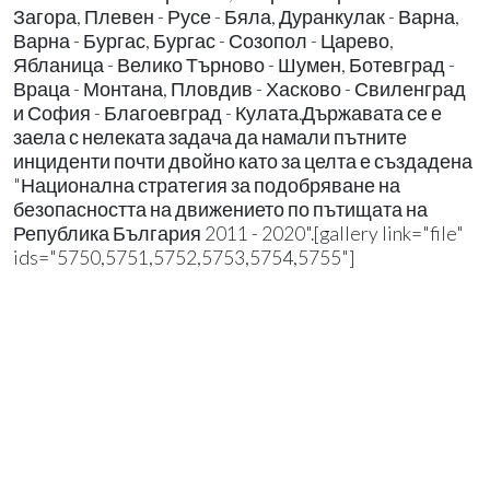
Загора, Плевен - Русе - Бяла, Дуранкулак - Варна,
Варна - Бургас, Бургас - Созопол - Царево,
Ябланица - Велико Търново - Шумен, Ботевград -
Враца - Монтана, Пловдив - Хасково - Свиленград
и София - Благоевград - Кулата.Държавата се е
заела с нелеката задача да намали пътните
инциденти почти двойно като за целта е създадена
"Национална стратегия за подобряване на
безопасността на движението по пътищата на
Република България 2011 - 2020".[gallery link="file"
ids="5750,5751,5752,5753,5754,5755"]