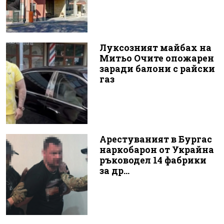
Луксозният майбах на
Митьо Очите опожарен
заради балони с райски
газ
Арестуваният в Бургас
наркобарон от Украйна
ръководел 14 фабрики
за др...