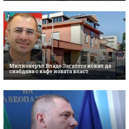
Милионерът Владо Загатото искал да
снабдява с кафе новата власт