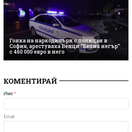
Гонка на наркодилъри с полицаи в
София, арестуваха Венци "Белия негър"
с 460 000 евро в него
КОМЕНТИРАЙ
Име
*
Email