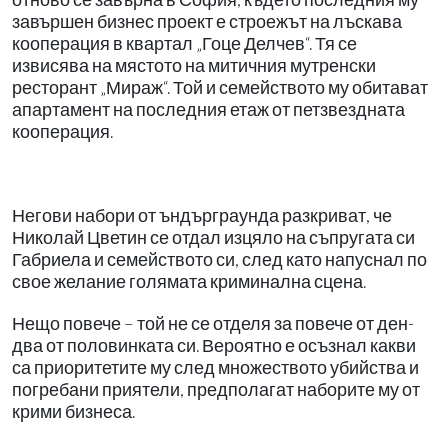
завършен бизнес проект е строежът на лъскава
кооперация в квартал „Гоце Делчев“. Тя се
извисява на мястото на митичния мутренски
ресторант „Мираж“. Той и семейството му обитават
апартамент на последния етаж от петзвездната
кооперация.
Негови набори от ъндърграунда разкриват, че
Николай Цветин се отдал изцяло на съпругата си
Габриела и семейството си, след като напуснал по
свое желание голямата криминална сцена.
Нещо повече – той не се отделя за повече от ден-
два от половинката си. Вероятно е осъзнал какви
са приоритетите му след множеството убийства и
погребани приятели, предполагат наборите му от
крими бизнеса.