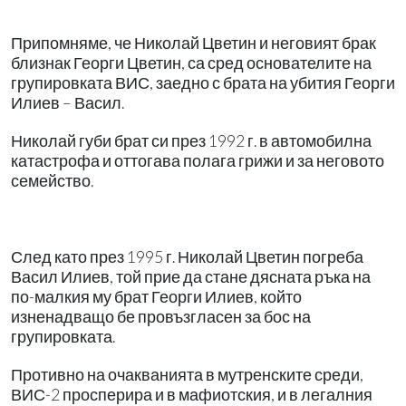
Припомняме, че Николай Цветин и неговият брак
близнак Георги Цветин, са сред основателите на
групировката ВИС, заедно с брата на убития Георги
Илиев – Васил.
Николай губи брат си през 1992 г. в автомобилна
катастрофа и оттогава полага грижи и за неговото
семейство.
След като през 1995 г. Николай Цветин погреба
Васил Илиев, той прие да стане дясната ръка на
по-малкия му брат Георги Илиев, който
изненадващо бе провъзгласен за бос на
групировката.
Противно на очакванията в мутренските среди,
ВИС-2 просперира и в мафиотския, и в легалния