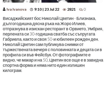
Iva Ivanova
9:10 | 23 Jul 22
2821
0
Висаджийският бос Николай Цветин - Близнака,
дългогодишна дясна ръка на Жоро Илиев,
отпразнува в изискан ресторант в Орвието, Умбрия,
перлената си 30-годишна сватба със съпругата
Габриела, както и своя 50-и юбилеен рожден ден.
Николай Цветин сам публикува снимки от
тържествената вечеря с половинката и децата си в
профила си във Фейсбук. От фотографиите е
видно, че макар и на 50, Цветин все още е в завидна
спортна форма и няма нито един излишен
килограм.