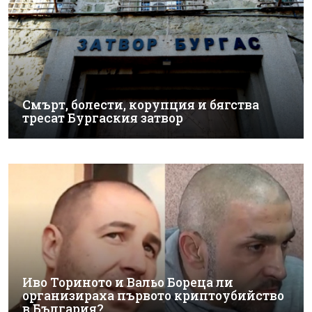
Смърт, болести, корупция и бягства
тресат Бургаския затвор
Иво Ториното и Вальо Бореца ли
организираха първото криптоубийство
в България?