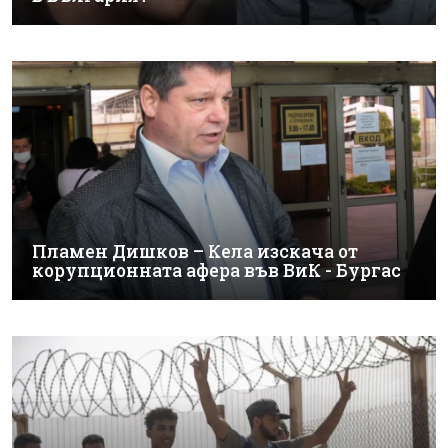
Пламен Дишков – Кела изскача от
корупционната афера във ВиК - Бургас