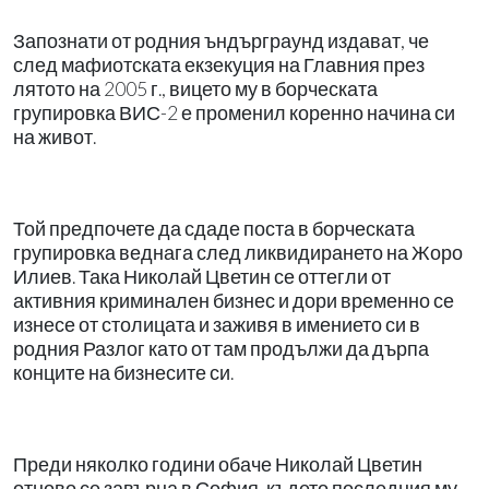
Запознати от родния ъндърграунд издават, че
след мафиотската екзекуция на Главния през
лятото на 2005 г., вицето му в борческата
групировка ВИС-2 е променил коренно начина си
на живот.
Той предпочете да сдаде поста в борческата
групировка веднага след ликвидирането на Жоро
Илиев. Така Николай Цветин се оттегли от
активния криминален бизнес и дори временно се
изнесе от столицата и заживя в имението си в
родния Разлог като от там продължи да дърпа
конците на бизнесите си.
Преди няколко години обаче Николай Цветин
отново се завърна в София, където последния му