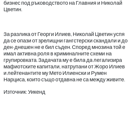
бизнес под ръководството на Главния и Николай
Цветин.
За разлика от Георги Илиев, Николай Цветин успя
да се опази от зрелищни гангстерски скандали и до
ден-днешен не е бил съден. Според мнозина той е
имал активна роля в криминалните схеми на
групировката. Задачата му е била да легализира
мафиотските капитали, натрупани от Жоро Илиев
и лейтенантите му Мето Илиенски и Румен
Нарциса, които също отдавна не са между живите.
Източник: Уикенд