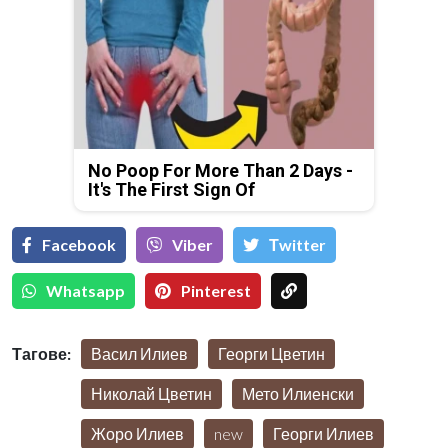
No Poop For More Than 2 Days -
It's The First Sign Of
Facebook
Viber
Тwitter
Whatsapp
Pinterest
Тагове:
Васил Илиев
Георги Цветин
Николай Цветин
Мето Илиенски
Жоро Илиев
new
Георги Илиев