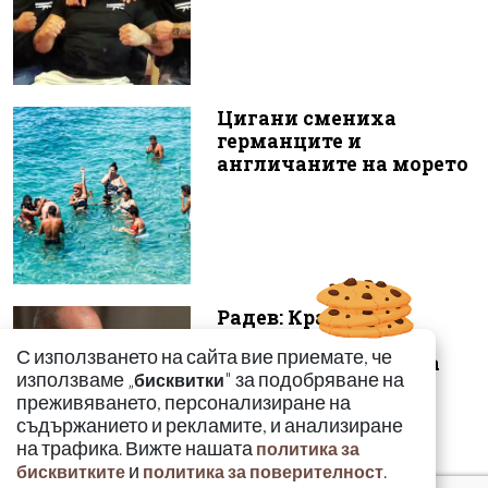
Цигани смениха
германците и
англичаните на морето
Радев: Край на 15-
годишната сага –
С използването на сайта вие приемате, че
безценният архив на
използваме „
" за подобряване на
бисквитки
македонските бъ...
преживяването, персонализиране на
съдържанието и рекламите, и анализиране
на трафика. Вижте нашата
политика за
и
.
бисквитките
политика за поверителност