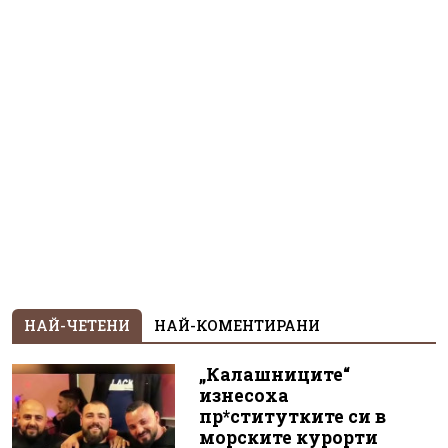
НАЙ-ЧЕТЕНИ
НАЙ-КОМЕНТИРАНИ
„Калашниците“
изнесоха
пр*ститутките си в
морските курорти