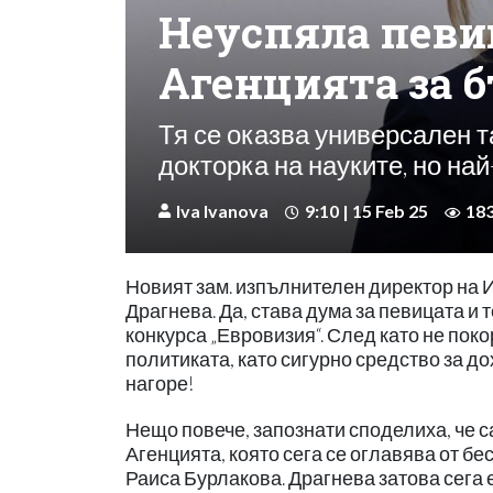
Неуспяла певи
Агенцията за 
Тя се оказва универсален т
докторка на науките, но на
Iva Ivanova
9:10 | 15 Feb 25
18
Новият зам. изпълнителен директор на 
Драгнева. Да, става дума за певицата и
конкурса „Евровизия“. След като не поко
политиката, като сигурно средство за до
нагоре!
Нещо повече, запознати споделиха, че с
Агенцията, която сега се оглавява от б
Раиса Бурлакова. Драгнева затова сега 