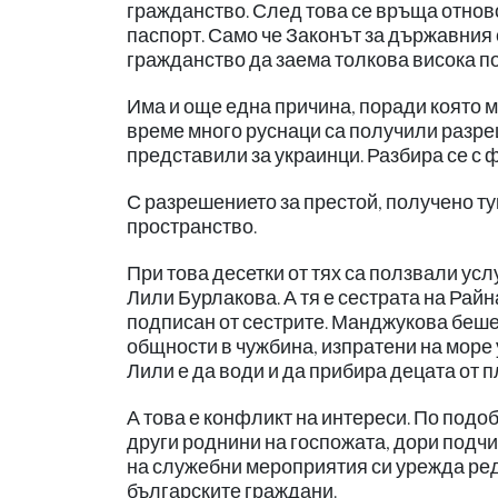
гражданство. След това се връща отново
паспорт. Само че Законът за държавния 
гражданство да заема толкова висока по
Има и още една причина, поради която м
време много руснаци са получили разреш
представили за украинци. Разбира се с
С разрешението за престой, получено ту
пространство.
При това десетки от тях са ползвали ус
Лили Бурлакова. А тя е сестрата на Рай
подписан от сестрите. Манджукова беше 
общности в чужбина, изпратени на море 
Лили е да води и да прибира децата от 
А това е конфликт на интереси. По подо
други роднини на госпожата, дори подчи
на служебни мероприятия си урежда редо
българските граждани.