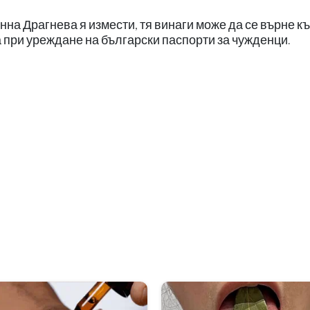
нна Драгнева я измести, тя винаги може да се върне къ
 при уреждане на български паспорти за чужденци.