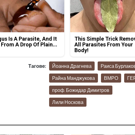
us Is A Parasite, And It
This Simple Trick Remo
 From A Drop Of Plain...
All Parasites From Your
Body!
Тагове:
Йоанна Драгнева
Раиса Бурлако
Райна Манджукова
ВМРО
ГЕ
проф. Божидар Димитров
Лили Носкова