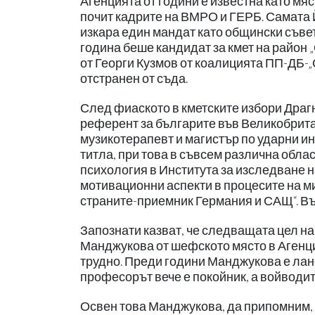
Агенцията от години е известна като мяст
почит кадрите на ВМРО и ГЕРБ. Самата 
изкара един мандат като общински съве
година беше кандидат за кмет на район 
от Георги Кузмов от коалицията ПП-ДБ-„
отстранен от съда.
След фиаското в кметските избори Драгн
референт за българите във Великобрита
музикотерапевт и магистър по ударни ин
титла, при това в съвсем различна облас
психология в Института за изследване н
мотивационни аспекти в процесите на м
страните-приемник Германия и САЩ“. Въ
Запознати казват, че следващата цел н
Манджукова от шефското място в Агенци
трудно. Преди години Манджукова е ла
професорът вече е покойник, а войводит
Освен това Манджукова, да припомним, е