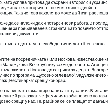
, като успява при това да съхрани и втория си украинс
служител е категоричен – не може лице с двойно
зиция. Така че това нахалство може да й изиграе лоша
оже да се наложи да си потърси нова работа. В после
ение за пребиваване в страната, като повечето от тях
 фалшиви документи.
к, те могат да пътуват свободно из цялото Шенгенско
лугите на посредничката Лили Носкова, известна още к
на Манджукова. Вече публикувахме договор на Агенция
възложила на Носкова да се грижи за деца от българс
у нас по програма „Духовно огледало“. Задължението 
плаж „Нестинарка“ срещу хонорар.
бен начин като командировани са пътували из Българи
нените й разказват, че фамилията обикновено по тази
вно срещи у нас. Те, разбира се, се плащат от данъци