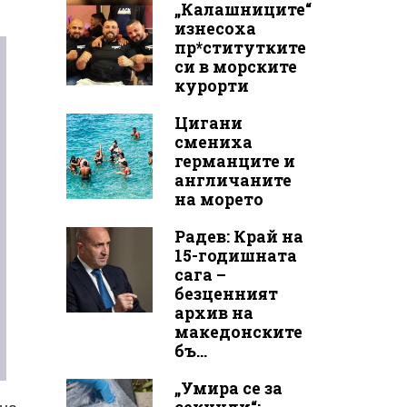
„Калашниците“
изнесоха
пр*ститутките
си в морските
курорти
Цигани
смениха
германците и
англичаните
на морето
Радев: Край на
15-годишната
сага –
безценният
архив на
македонските
бъ...
„Умира се за