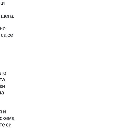
ки
 шега.
дно
 са се
ато
та,
ки
на
я и
 схема
те си