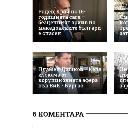
Радев: Край на 15-
годишната сага –
См
безценният архив на
ко
македонските българи
тр
е спасен
за
Пламен Дишков – Кела
Ли
изскача от
дъ
корупционната афера
сп
във ВиК - Бургас
за
6 КОМЕНТАРА