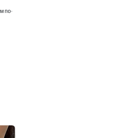
м по-