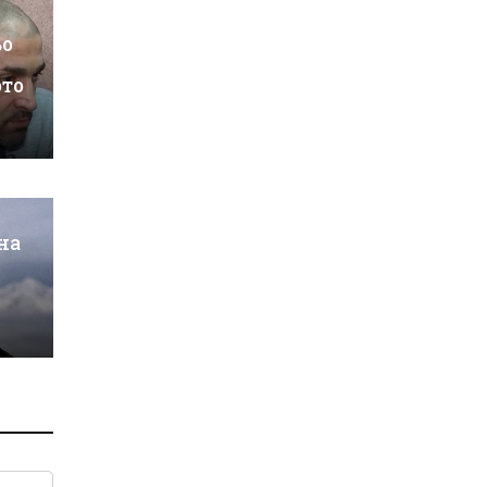
ьо
ото
на