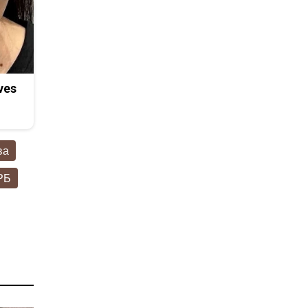
ves
ва
РБ