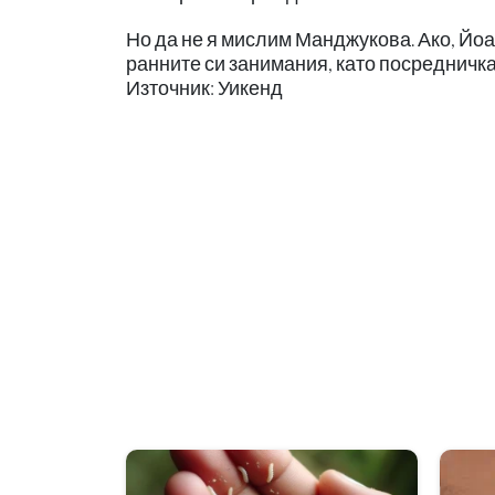
Но да не я мислим Манджукова. Ако, Йоа
ранните си занимания, като посредничка
Източник: Уикенд