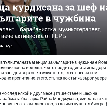
ца курдисана за шеф н
българите в чужбина
алант – барабанистка, музикотерапевт,
й-вече активистка от ГЕРБ
34
6
Изпълнителната агенция за българите в чужбина е Йоа
 телевизионна водеща, която преди години стигна дори
ри звездни върхове в изкуството, тя се насочи към
ходно препитание. И ето, стъпка по стъпка върви увер
амо след някой и друг месец тя ще стане и шеф на
есарабската българка Райна Манджукова, известна и ка
е повишена в зам.-директор, за да има нужната биогра