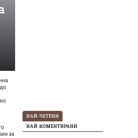
а
нна
 до
ено
НАЙ-ЧЕТЕНИ
НАЙ-КОМЕНТИРАНИ
то
фия за