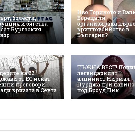
Иво Ториното и Вал
ърт, болести,
Бореца ли
рупция и бягства
организираха първ
есат Бургаския
криптоубийство в
твор
България?
ТЪЖНА ВЕСТ! Почи
дерите на 22
легендарният
ржави от ЕС искат
алпинист Нирмал
ешни преговори
Пурджа при лавина
ради кризата в Сеута
под Броуд Пик