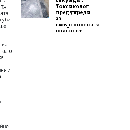
секунди“:
 на
Токсиколог
 Тя
предупреди
лата
за
агуби
смъртоносната
еше
опасност...
тава
 като
ка
нни и
а
а
ойно