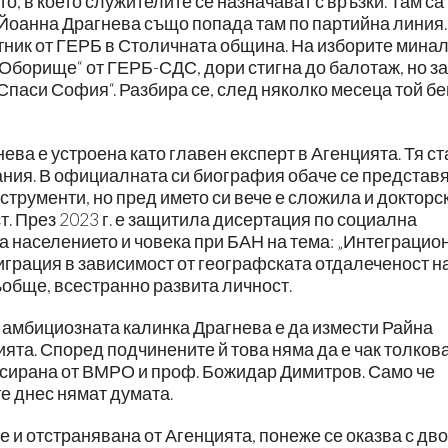
о, в което служителите се назначават с връзки. Там са
Йоанна Драгнева също попада там по партийна линия.
тник от ГЕРБ в Столичната община. На изборите мина
„Оборище“ от ГЕРБ-СДС, дори стигна до балотаж, но з
Спаси София“. Разбира се, след няколко месеца той б
ева е устроена като главен експерт в Агенцията. Тя с
ния. В официалната си биография обаче се представя
струменти, но пред името си вече е сложила и докторс
т. През 2023 г. е защитила дисертация по социална
а населението и човека при БАН на тема: „Интеграцио
играция в зависимост от географската отдалеченост н
обще, всестранно развита личност.
а амбициозната калинка Драгнева е да измести Райна
ята. Според подчинените й това няма да е чак толков
нсирана от ВМРО и проф. Божидар Димитров. Само че
е днес нямат думата.
 и отстранявана от Агенцията, понеже се оказва с дв