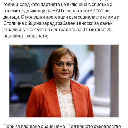
години, след като партията бе включена в списъка с
големите длъжници на НАП с неплатени 62 000 лв.
данъци. Отколешни претенции към социалистите има и
Столична община заради забавени вноски за данък
сгради и такса смет на централата на „Позитано“ 20,
разкриват запознати.
Пари за плащане обаче няма! Под вещото ръководство