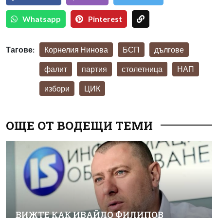
Whatsapp
Pinterest
Тагове:
Корнелия Нинова
БСП
дългове
фалит
партия
столетница
НАП
избори
ЦИК
ОЩЕ ОТ ВОДЕЩИ ТЕМИ
ВИЖТЕ КАК ИВАЙЛО ФИЛИПОВ