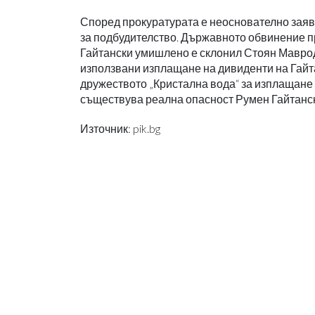
Според прокуратурата е неоснователно заяв
за подбудителство. Държавното обвинение п
Гайтански умишлено е склонил Стоян Мавроди
използвани изплащане на дивиденти на Гайтанс
дружеството „Кристална вода“ за изплащане 
съществува реална опасност Румен Гайтански
Източник: pik.bg