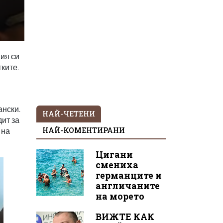
ия си
ките.
ански.
НАЙ-ЧЕТЕНИ
дит за
НАЙ-КОМЕНТИРАНИ
 на
Цигани
смениха
германците и
англичаните
на морето
ВИЖТЕ КАК