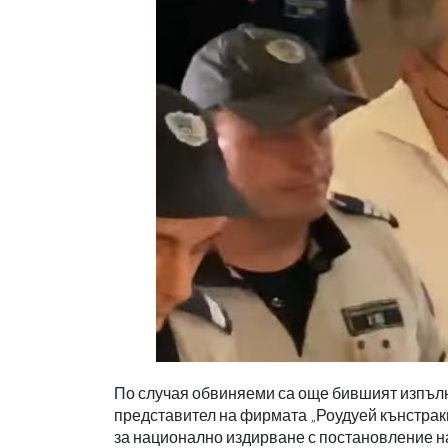
По случая обвиняеми са още бившият изпъл
представител на фирмата „Роудуей кънстрак
за национално издирване с постановление н