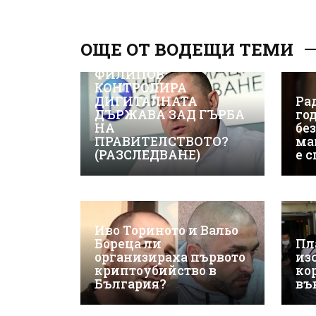
ОЩЕ ОТ ВОДЕЩИ ТЕМИ
ВИЖТЕ КАК ИВАЙЛО
ФИЛИПОВ
КОНТРОЛИРА
ДИГИТАЛНАТА
Рад
ДЪРЖАВА ЗАД ГЪРБА
го
НА
бе
ПРАВИТЕЛСТВОТО?
ма
(РАЗСЛЕДВАНЕ)
е 
Иво Ториното и Вальо
Бореца ли
Пл
организираха първото
из
криптоубийство в
ко
България?
въ