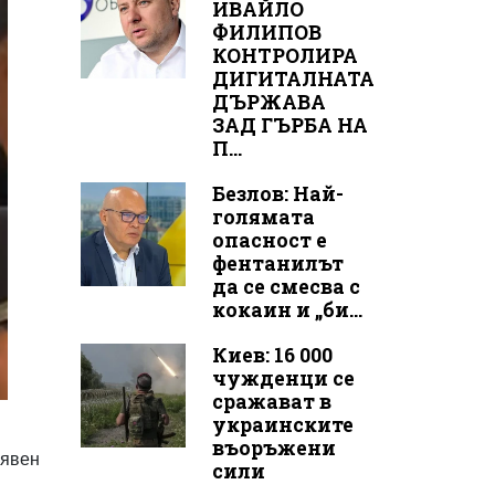
ИВАЙЛО
ФИЛИПОВ
КОНТРОЛИРА
ДИГИТАЛНАТА
ДЪРЖАВА
ЗАД ГЪРБА НА
П...
Безлов: Най-
голямата
опасност е
фентанилът
да се смесва с
кокаин и „би...
Киев: 16 000
чужденци се
сражават в
украинските
,
въоръжени
бявен
сили