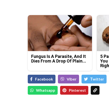
Fungus Is A Parasite, And It
5 Pa
Dies From A Drop Of Plain...
You 
Rig
Facebook
Viber
Тwitter
Whatsapp
Pinterest