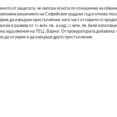
еното от защитата, че липсва яснота по отношение на обвин
рипомни решението на Софийския градски съд и отново посо
ев да извърши престъпление, като част от парите от кредит
ки в размер от 46 млн. лв., а над 26 млн. лв. били използва
на задължения на ТЕЦ „Варна“. От прокуратурата добавиха, 
 да се укрие и да извърши друго престъпление.