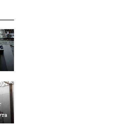
т
ута