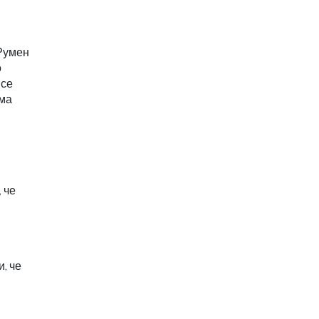
 Румен
о
 се
има
 че
, че