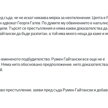
 съда, че не искат никаква мярка за неотклонение. Целта е
ви адвокат Георги Гатев. По думите му обвинението е напълн
ели. Търсят се престъпления и няма какви доказателства да
Гайтански да бъде разпитан, а той има много неща да каже и 
о вмененото подбудителство. Румен Гайтански все още не е
. Няма нито обосновано предположение, нито доказателства,
й.
кво престъпление, заяви пред съда Румен Гайтански и добави