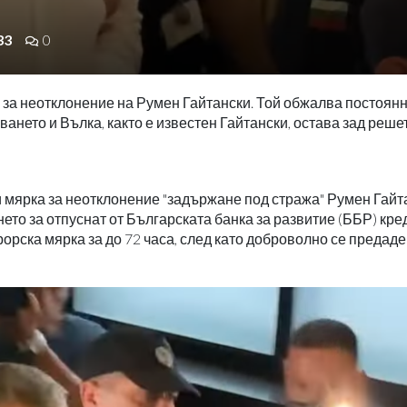
33
0
 за неотклонение на Румен Гайтански. Той обжалва постоянн
ането и Вълка, както е известен Гайтански, остава зад решет
 мярка за неотклонение "задържане под стража" Румен Гайт
ето за отпуснат от Българската банка за развитие (ББР) кре
рорска мярка за до 72 часа, след като доброволно се предаде