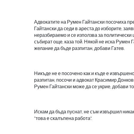
Адвокатите на Румен Гайтански посочиха пред
Гайтански да седи в ареста до изборите, зая
неразбираемо и се използва за политически ц
събират още, каза той. Някой не иска Румен 
желание да бъде разпитан, добави Гатев.
Никъде не е посочено как и къде е извършен
разпитан, посочи и адвокат Красимир Донков
Румен Гайтански може да се укрие, добави то
Искам да бъда пуснат, не съм извършил ника
"това е скалъпена работа".