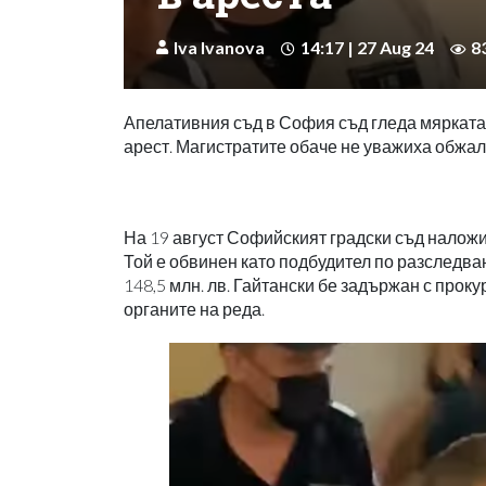
Iva Ivanova
14:17 | 27 Aug 24
8
Апелативния съд в София съд гледа мярката
арест. Магистратите обаче не уважиха обжалв
На 19 август Софийският градски съд наложи
Той е обвинен като подбудител по разследван
148,5 млн. лв. Гайтански бе задържан с проку
органите на реда.