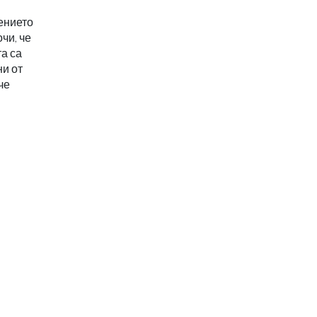
ението
чи, че
а са
ни от
че