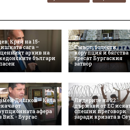
ев: Край на 15-
дишната сага –
Смърт, болести,
зценният архив на
корупция и бягства
кедонските българи
тресат Бургаския
спасен
затвор
амен Дишков – Кела
Лидерите на 22
скача от
държави от ЕС иска
рупционната афера
спешни преговори
в ВиК - Бургас
заради кризата в Се