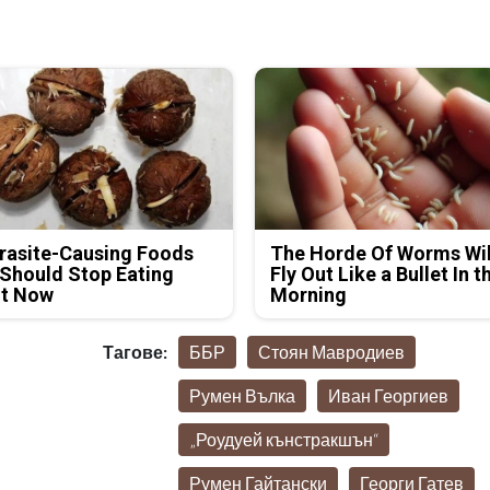
rasite-Causing Foods
The Horde Of Worms Wil
Should Stop Eating
Fly Out Like a Bullet In t
ht Now
Morning
Тагове:
ББР
Стоян Мавродиев
Румен Вълка
Иван Георгиев
„Роудуей кънстракшън“
Румен Гайтански
Георги Гатев