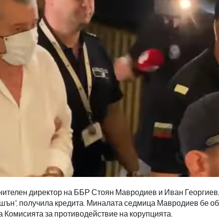
нителен директор на ББР Стоян Мавродиев и Иван Георгиев
шън“, получила кредита. Миналата седмица Мавродиев бе о
а Комисията за противодействие на корупцията.