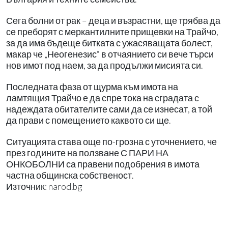
Сега болни от рак – деца и възрастни, ще трябва да
се преборят с меркантилните прищевки на Трайчо,
за да има бъдеще битката с ужасяващата болест,
макар че „Неогенезис“ в отчаянието си вече търси
нов имот под наем, за да продължи мисията си.
Последната фаза от щурма към имота на
ламтящия Трайчо е да спре тока на сградата с
надеждата обитателите сами да се изнесат, а той
да прави с помещението каквото си ще.
Ситуацията става още по-грозна с уточнението, че
през годините на ползване С ПАРИ НА
ОНКОБОЛНИ са правени подобрения в имота
частна общинска собственост.
Източник: narod.bg