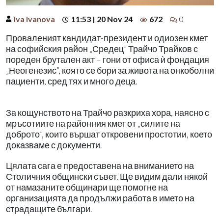
Iva Ivanova
11:53 | 20 Nov 24
672
0
Проваленият кандидат-президент и одиозен кмет
на софийския район „Средец” Трайчо Трайков с
пореден брутален акт – гони от офиса ѝ фондация
„Неогенезис”, която се бори за живота на онкоболни
пациенти, сред тях и много деца.
За кощунството на Трайчо разкриха хора, наясно с
мръсотиите на районния кмет от „силите на
доброто”, които вършат откровени простотии, което
доказваме с документи.
Цялата сага е предоставена на вниманието на
Столичния общински съвет. Ще видим дали някой
от намазаните общинари ще помогне на
организацията да продължи работа в името на
страдащите българи.