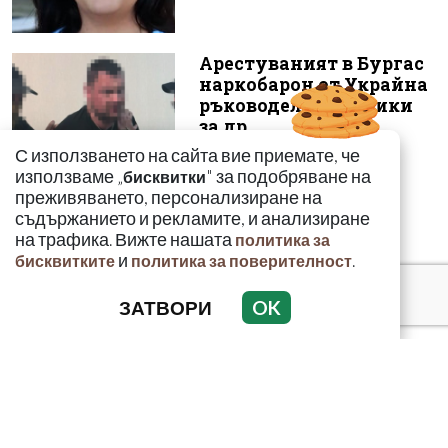
Арестуваният в Бургас
наркобарон от Украйна
ръководел 14 фабрики
за др...
С използването на сайта вие приемате, че
използваме „
" за подобряване на
бисквитки
преживяването, персонализиране на
съдържанието и рекламите, и анализиране
на трафика. Вижте нашата
политика за
и
.
бисквитките
политика за поверителност
ЗАТВОРИ
OK