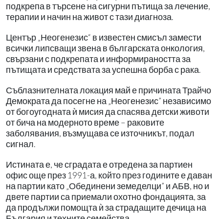
подкрепа в търсене на сигурни пътища за лечение,
терапии и начин на живот с тази диагноза.
Център „Неогенезис“ в известен смисъл замести
всички липсващи звена в българската онкология,
свързани с подкрепата и информираността за
пътищата и средствата за успешна борба с рака.
Съблазнителната локация май е причината Трайчо
Демократа да посегне на „Неогенезис” независимо
от богоугодната ѝ мисия да спасява детски животи
от бича на модерното време – раковите
заболявания, възмущава се източникът, подал
сигнал.
Истината е, че сградата е отредена за партиен
офис още през 1991-а, който през годините е даван
на партии като „Обединени земеделци” и АБВ, но и
двете партии са приемали охотно фондацията, за
да продължи помощта ѝ за страдащите дечица на
България и техните семейства.