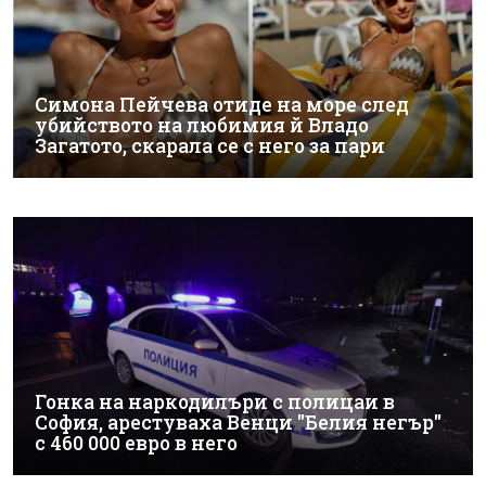
Симона Пейчева отиде на море след
убийството на любимия й Владо
Загатото, скарала се с него за пари
Гонка на наркодилъри с полицаи в
София, арестуваха Венци "Белия негър"
с 460 000 евро в него