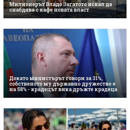
Милионерът Владо Загатото искал да
снабдява с кафе новата власт
Докато министърът говори за 31%,
собственото му държавно дружество е
на 58% - крадецът вика дръжте крадеца