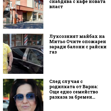
снабдява с кафе новата
власт
Луксозният майбах на
Митьо Очите опожарен
заради балони с райски
газ
След случая с
родилката от Варна:
Още едно семейство
разказа за бремен...