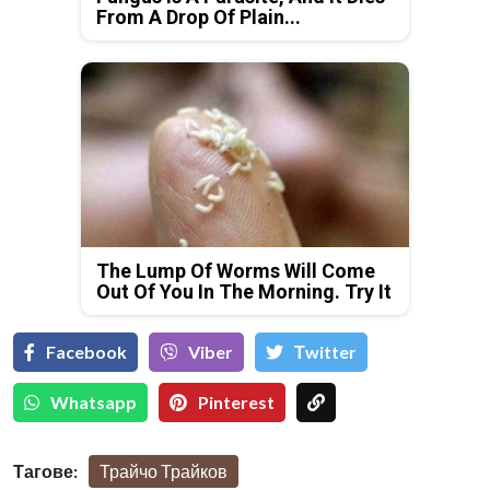
From A Drop Of Plain...
The Lump Of Worms Will Come
Out Of You In The Morning. Try It
Facebook
Viber
Тwitter
Whatsapp
Pinterest
Тагове:
Трайчо Трайков