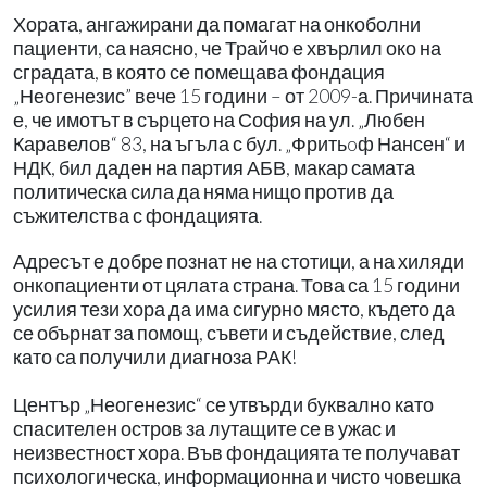
Хората, ангажирани да помагат на онкоболни
пациенти, са наясно, че Трайчо е хвърлил око на
сградата, в която се помещава фондация
„Неогенезис” вече 15 години – от 2009-а. Причината
е, че имотът в сърцето на София на ул. „Любен
Каравелов“ 83, на ъгъла с бул. „Фритьoф Нансен“ и
НДК, бил даден на партия АБВ, макар самата
политическа сила да няма нищо против да
съжителства с фондацията.
Адресът е добре познат не на стотици, а на хиляди
онкопациенти от цялата страна. Това са 15 години
усилия тези хора да има сигурно място, където да
се обърнат за помощ, съвети и съдействие, след
като са получили диагноза РАК!
Център „Неогенезис“ се утвърди буквално като
спасителен остров за лутащите се в ужас и
неизвестност хора. Във фондацията те получават
психологическа, информационна и чисто човешка