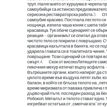
труп. Налягането от куршума в черепа п
самоубийци са истинско предизвикателс
сериозна реставраторска работа.3. От
самоубие красиво. Постлала леглото си 
нощница, изпила чаша коняк с шепа табл
красавица. Тук обаче сценарият се объ
реакция – организмът се опитал да отхв
чистото тяло се покрили с повръщано. С
красавица нахълтала в банята, но се п
ударила главата си в тоалетната чиния.
повръщане. Този сценарий се повтаря все
смърт.4. Скок от високоЛетящите само
пикочния мехур изтичат върху асфалта – 
Вътрешните органи, които напират да ст
цялото време във въздуха летят зъби, ко
балкон, в който се блъска тялото на „л
време миризмата от паважа привлича г
дърво край пътя, последен разход за б
Робокоп. Металът и тялото стават едно.
изгребват остатъка от „смелчагата” от ку