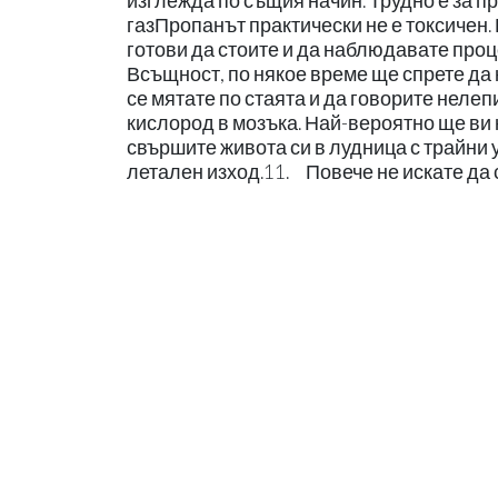
изглежда по същия начин. Трудно е за 
газПропанът практически не е токсичен.
готови да стоите и да наблюдавате проц
Всъщност, по някое време ще спрете да
се мятате по стаята и да говорите нелеп
кислород в мозъка. Най-вероятно ще ви 
свършите живота си в лудница с трайни 
летален изход.11. Повече не искате да 