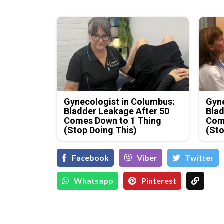
Gynecologist in Columbus:
Gyne
Bladder Leakage After 50
Blad
Comes Down to 1 Thing
Com
(Stop Doing This)
(Sto
Facebook
Viber
Тwitter
Whatsapp
Pinterest