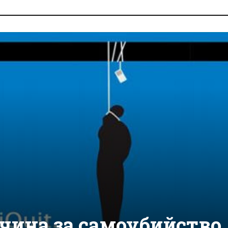
ачина за самоубийство