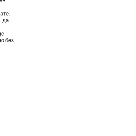
ден
ате.
, да
ще
но без