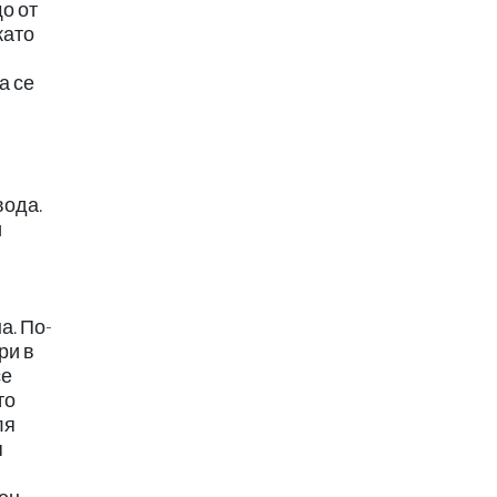
о от
като
а се
вода.
и
а. По-
ри в
се
то
ля
я