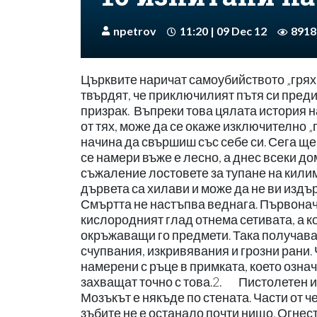
npetrov
11:20 | 09 Dec 12
8918
Църквите наричат самоубийството „грях”
твърдят, че приключилият пътя си пред
призрак. Въпреки това цялата история н
от тях, може да се окаже изключително 
начина да свършиш със себе си. Сега щ
се намери въже е лесно, а днес всеки до
съжаление лостовете за тупане на кили
дървета са хилави и може да не ви издър
Смъртта не настъпва веднага. Първонач
кислородният глад отнема сетивата, а 
окръжаващи го предмети. Така получава
счупвания, изкривявания и грозни рани.
намерени с ръце в примката, което означ
захващат точно с това.2. Пистолетен и
Мозъкът е някъде по стената. Части от ч
зъбите не е останало почти нищо. Огне