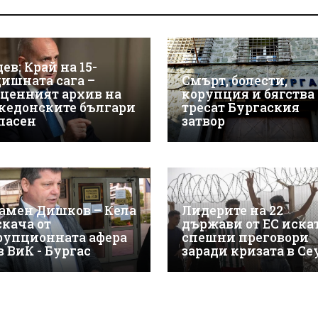
ев: Край на 15-
дишната сага –
Смърт, болести,
зценният архив на
корупция и бягства
кедонските българи
тресат Бургаския
спасен
затвор
амен Дишков – Кела
Лидерите на 22
скача от
държави от ЕС иска
рупционната афера
спешни преговори
в ВиК - Бургас
заради кризата в Се