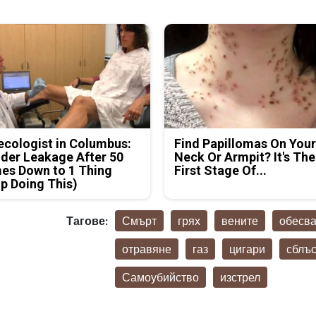
cologist in Columbus:
Find Papillomas On You
der Leakage After 50
Neck Or Armpit? It's The
es Down to 1 Thing
First Stage Of...
p Doing This)
Тагове:
Смърт
грях
вените
обесв
отравяне
газ
цигари
сблъ
Самоубийство
изстрел