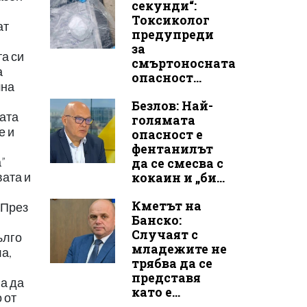
секунди“:
Токсиколог
ат
предупреди
за
та си
смъртоносната
а
опасност...
шна
Безлов: Най-
ната
голямата
е и
опасност е
фентанилът
”
да се смесва с
кокаин и „би...
ата и
Кметът на
 През
Банско:
Случаят с
ълго
младежите не
а,
трябва да се
представя
ва да
като е...
 от