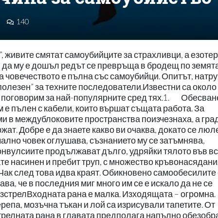
140
, живите смятат самоубийците за страхливци, а езоте
и да му е дошъл редът се превръща в бродещ по земят
а човечеството е пълна със самоубийци. Опитът, натр
„полезен” за техните последователи.Известни са около
е поговорим за най-популярните сред тях.1. Обесва
м е пълен с кабели, които вършат същата работа. За
ми в междублоковите пространства поизчезнаха, а гра
жат. Добре е да знаете какво ви очаква, докато се люл
ално човек оглушава, съзнанието му се затъмнява,
конвулсиите продължават дълго, удряйки тялото във в
те насинен и пребит труп, с множество кръвонасядани
 Чак след това идва краят. Обикновено самообесилите 
ава, че в последния миг много им се е искало да не се
зстрелВходната рана е малка. Изходящата – огромна.
ерепа, мозъчна тъкан и лой са изрисували тапетите. От
стрелната рана в главата предполага напълно обезобр