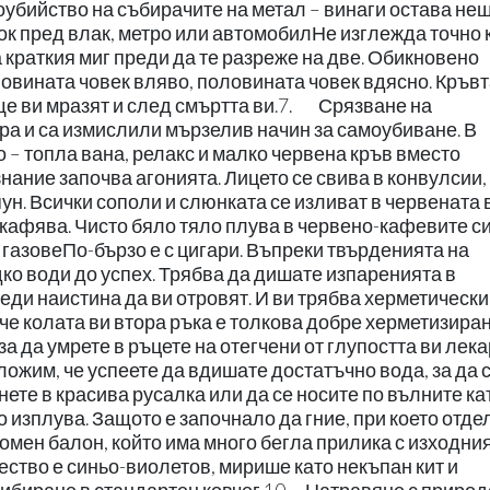
убийство на събирачите на метал – винаги остава нещ
к пред влак, метро или автомобилНе изглежда точно 
 краткия миг преди да те разреже на две. Обикновено
овината човек вляво, половината човек вдясно. Кръвт
ще ви мразят и след смъртта ви.7. Срязване на
а и са измислили мързелив начин за самоубиване. В
 – топла вана, релакс и малко червена кръв вместо
нание започва агонията. Лицето се свива в конвулсии,
ун. Всички сополи и слюнката се изливат в червената 
 кафява. Чисто бяло тяло плува в червено-кафевите с
азовеПо-бързо е с цигари. Въпреки твърденията на
ко води до успех. Трябва да дишате изпаренията в
еди наистина да ви отровят. И ви трябва херметически
че колата ви втора ръка е толкова добре херметизиран
за да умрете в ръцете на отегчени от глупостта ви лека
им, че успеете да вдишате достатъчно вода, за да 
рнете в красива русалка или да се носите по вълните ка
 изплува. Защото е започнало да гние, при което отде
омен балон, който има много бегла прилика с изходни
ство е синьо-виолетов, мирише като некъпан кит и