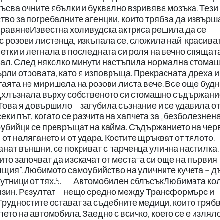
ръсва очните ябълки и буквално взривява мозъка. Тези
тво за погребалните агенции, които трябва да извърш
равянеИзвестна холивудска актриса решила да се
с розови листенца, изкъпала се, сложила най-красива
етки и легнала в последната си роля на вечно спящат
ркал. След няколко минути настъпила нормална стома
ърли отровата, като я изповръща. Прекрасната дреха и
таята не миришела на розови листа вече. Все още буд
одхлъзнала върху собственото си стомашно съдържани
 Това я довършило – загубила съзнание и се удавила от
ки път, когато се разчита на хапчета за „безболезнена
убийци се превръщат на кайма. Съдържанието на черв
от налягането и от удара. Костите щръкват от тялото.
анат външни, се покриват с парченца улична настилка.
ито започват да изскачат от местата си още на първия
етящия”. Любимото самоубийство на уличните кучета – д
лутници от тях.5. Автомобилен сблъсъкЛюбимата кол
ензин. Резултат – нещо средно между Трансформърс и
 Трудностите остават за съдебните медици, които тряб
пето на автомобила. Заедно с всичко, което се е изляло