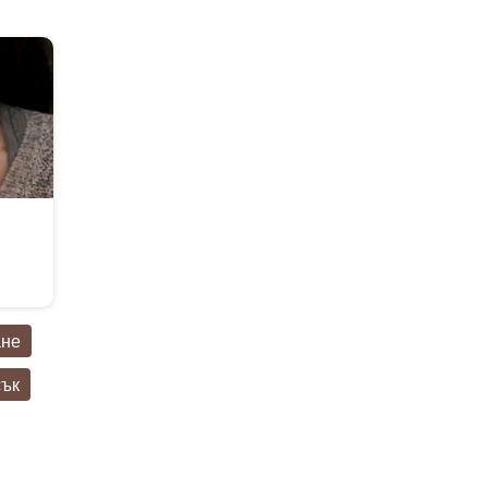
r
ане
сък