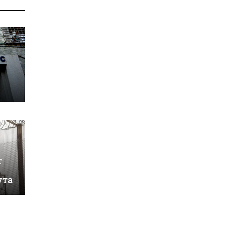
т
ута