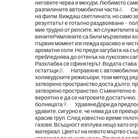
неговите черва и мехури. Любимото само
разпилените автомобилни части.6. Ско
на филм. Виждаш светлината, но само за
резултатът е тотално раздвояване – пол
мие трудно от релсите, жп служителите 
венитеРимляните са били мързеливи хор
първия момент изглежда красиво и чисто
ароматни соли. Но преди загубата на съз
пребледнява до оттенък на луксозен сап
Разхлабва се сфинктерът. Водата става
остатъци.8. Натравяне с автомобилни г
холивудските режисьори, този метод ряд
затворено пространство доста дълго, пр
затворено пространство. Съмнително е, 
вероятно е да се натровите достатъчно, 
болницата.9. УдавянеДори да предполож
удавите, сигурно е, че няма да се превъ
красив труп. След известно време тялото
газове. Всъщност изплува нещо като огр
материал. Цветът на новото мъртво съще