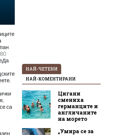
риците
а
упан
 80
неДа
НАЙ-ЧЕТЕНИ
дските
НАЙ-КОМЕНТИРАНИ
еете.
Цигани
сички
смениха
я,
германците и
се са
англичаните
на морето
„Умира се за
азен