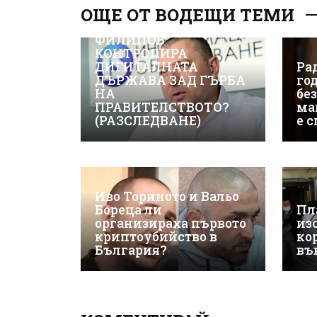
ОЩЕ ОТ ВОДЕЩИ ТЕМИ
ВИЖТЕ КАК ИВАЙЛО
ФИЛИПОВ
КОНТРОЛИРА
ДИГИТАЛНАТА
Рад
ДЪРЖАВА ЗАД ГЪРБА
го
НА
бе
ПРАВИТЕЛСТВОТО?
ма
(РАЗСЛЕДВАНЕ)
е 
Иво Ториното и Вальо
Бореца ли
Пл
организираха първото
из
криптоубийство в
ко
България?
въ