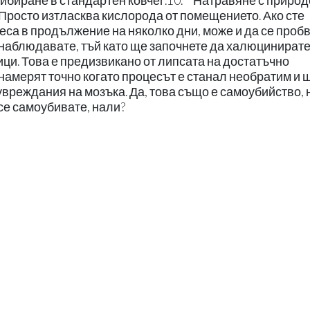
прибиране в стандартен ковчег.10. Натравяне с приро
 Просто изтласква кислорода от помещението. Ако сте
еса в продължение на няколко дни, може и да се пробв
 наблюдавате, тъй като ще започнете да халюцинирате
ици. Това е предизвикано от липсата на достатъчно
намерят точно когато процесът е станал необратим и 
увреждания на мозъка. Да, това също е самоубийство, 
се самоубивате, нали?