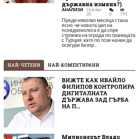
държавна измяна?)
АНАЛИЗИ
October
20
0
791
Преди няколко месеца стана
ясно, че новата цел на
псевдоеколога е да спре
строежа на ограда по границата
с Турция, като по този начин да
осигури безпр...
НАЙ-ЧЕТЕНИ
НАЙ-КОМЕНТИРАНИ
ВИЖТЕ КАК ИВАЙЛО
ФИЛИПОВ КОНТРОЛИРА
ДИГИТАЛНАТА
ДЪРЖАВА ЗАД ГЪРБА
НА П...
Милионерът Владо