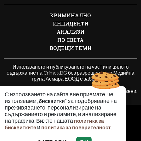
КРИМИНАЛНО
ИНЦИДЕНТИ
АНАЛИЗИ
ПО СВЕТА
ВОДЕЩИ ТЕМИ
Използването и публикуването на част или цялото
съдържание на Crimes.BG без разрешение на Медийна
група Асмара ЕООД е забранено.
© 2010 - 2026 | Crimes.BG. Всички права запазени.
С използването на сайта вие приемате, че
използваме „
" за подобряване на
бисквитки
преживяването, персонализиране на
РЕКЛАМА
съдържанието и рекламите, и анализиране
КОНТАКТИ
на трафика. Вижте нашата
политика за
и
.
ОБЩИ УСЛОВИЯ
бисквитките
политика за поверителност
ПОЛИТИКА ЗА ПОВЕРИТЕЛНОСТ