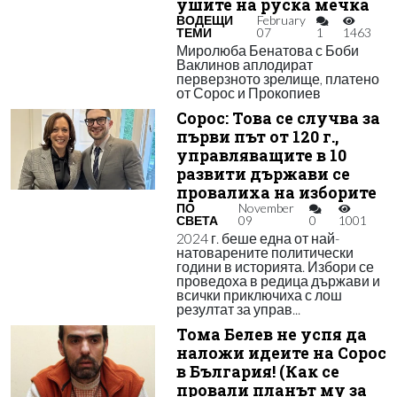
ушите на руска мечка
ВОДЕЩИ
February
ТЕМИ
07
1
1463
Миролюба Бенатова с Боби
Ваклинов аплодират
перверзното зрелище, платено
от Сорос и Прокопиев
Сорос: Това се случва за
първи път от 120 г.,
управляващите в 10
развити държави се
провалиха на изборите
ПО
November
СВЕТА
09
0
1001
2024 г. беше една от най-
натоварените политически
години в историята. Избори се
проведоха в редица държави и
всички приключиха с лош
резултат за управ...
Тома Белев не успя да
наложи идеите на Сорос
в България! (Как се
провали планът му за