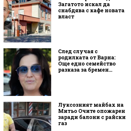
Загатото искал да
снабдява с кафе новата
власт
След случая с
родилката от Варна:
Още едно семейство
разказа за бремен...
Луксозният майбах на
Митьо Очите опожарен
заради балони с райски
газ