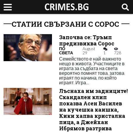
СТАТИИ СВЪРЗАНИ С СОРОС
Започва се: Тръмп
предизвиква Сорос
ПО
August
СВЕТА
29
1
728
Семейството е най-важното
нещо в живота. Участниците в
играта за съдбата на света
вероятно помнят това, затова
играят по начина, по който
играят. Игра...
Лъснаха им задниците!
Скандален клип
показва Асен Василев
на кучешка каишка,
Кики хапва кристална
пица, а Джейхан
Ибрямов разтрива