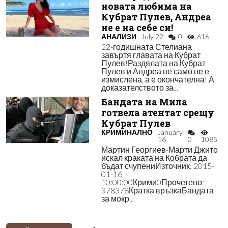
новата любима на
Кубрат Пулев, Андреа
не е на себе си!
АНАЛИЗИ
July 22
0
616
22-годишната Стелиана
завъртя главата на Кубрат
Пулев!Раздялата на Кубрат
Пулев и Андреа не само не е
измислена, а е окончателна! А
доказателството за...
Бандата на Мила
готвела атентат срещу
Кубрат Пулев
КРИМИНАЛНО
January
16
0
1085
Мартин Георгиев-Марти Джито
искал краката на Кобрата да
бъдат счупениИзточник: 2015-
01-16
10:00:00Крими0Прочетено:
378378Кратка връзкаБандата
за мокр...