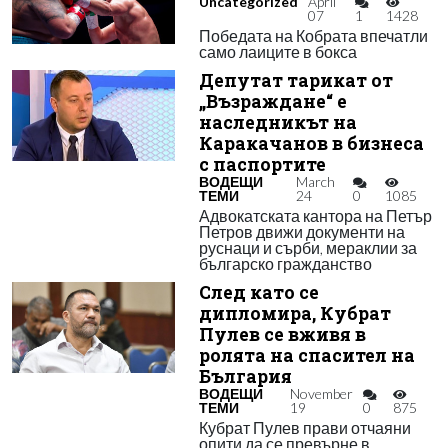
Uncategorized
April
07
1
1428
Победата на Кобрата впечатли
само лаиците в бокса
Депутат тарикат от
„Възраждане“ е
наследникът на
Каракачанов в бизнеса
с паспортите
ВОДЕЩИ
March
ТЕМИ
24
0
1085
Адвокатската кантора на Петър
Петров движи документи на
руснаци и сърби, мераклии за
българско гражданство
След като се
дипломира, Кубрат
Пулев се вживя в
ролята на спасител на
България
ВОДЕЩИ
November
ТЕМИ
19
0
875
Кубрат Пулев прави отчаяни
опити да се превърне в