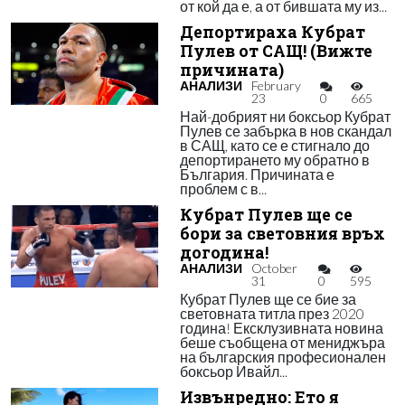
от кой да е, а от бившата му из...
Депортираха Кубрат
Пулев от САЩ! (Вижте
причината)
АНАЛИЗИ
February
23
0
665
Най-добрият ни боксьор Кубрат
Пулев се забърка в нов скандал
в САЩ, като се е стигнало до
депортирането му обратно в
България. Причината е
проблем с в...
Кубрат Пулев ще се
бори за световния връх
догодина!
АНАЛИЗИ
October
31
0
595
Кубрат Пулев ще се бие за
световната титла през 2020
година! Ексклузивната новина
беше съобщена от мениджъра
на българския професионален
боксьор Ивайл...
Извънредно: Ето я