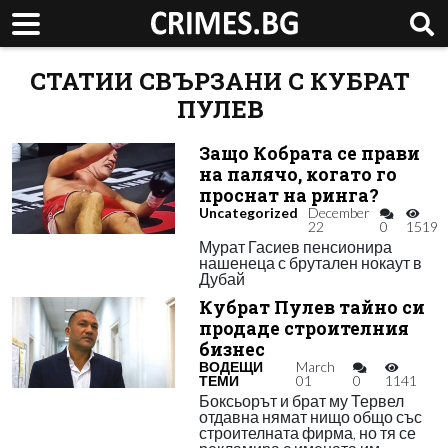
СТАТИИ СВЪРЗАНИ С КУБРАТ
ПУЛЕВ
Защо Кобрата се прави
на палячо, когато го
проснат на ринга?
Uncategorized
December
22
0
1519
Мурат Гасиев пенсионира
нашенеца с брутален нокаут в
Дубай
Кубрат Пулев тайно си
продаде строителния
бизнес
ВОДЕЩИ
March
ТЕМИ
01
0
1141
Боксьорът и брат му Тервел
отдавна нямат нищо общо със
строителната фирма, но тя се