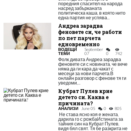
поредния спасител на народа
насред забърканата
политическа каша, в която нито
една партия не успява...
Андреа зарадва
феновете си, че работи
по пет парчета
едновременно
ВОДЕЩИ
September
ТЕМИ
07
0
742
Фолк дивата Андреа зарадва
феновете си с новината, че вече
няма да ги кара да чакат с
месеци за нови парчета.В
онлайн разговор с фенове тя ги
уведоми,...
Кубрат Пулев крие
детето си. Каква е
причината?
АНАЛИЗИ
June 05
0
805
Не става ясно коя е жената,
дарила го с рожбаИстината за
тайния син на Кубрат Пулев,
видя бял свят. Тя бе разкрита не