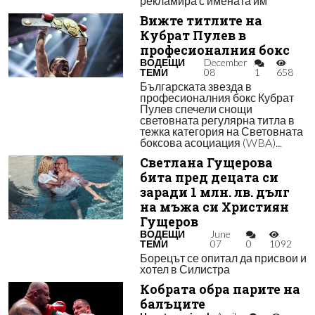
рекламира с имената им
Вижте титлите на
Кубрат Пулев в
професионалния бокс
ВОДЕЩИ
December
ТЕМИ
08
1
658
Българската звезда в
професионалния бокс Кубрат
Пулев спечели снощи
световната регулярна титла в
тежка категория на Световната
боксова асоциация (WBA)...
Светлана Гущерова
бита пред децата си
заради 1 млн. лв. дълг
на мъжа си Християн
Гущеров
ВОДЕЩИ
June
ТЕМИ
07
0
1092
Борецът се опитал да присвои и
хотел в Силистра
Кобрата обра парите на
балъците