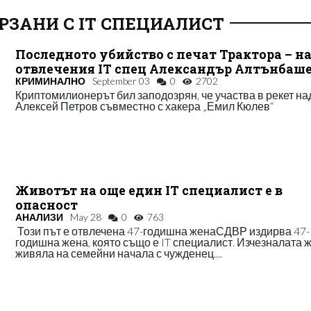
РЗАНИ С IT СПЕЦИАЛИСТ
Последното убийство с печат Трактора – н
отвлечения IT спец Александър Алтънбаш
КРИМИНАЛНО
September 03
0
2702
Криптомилионерът бил заподозрян, че участва в рекет на
Алексей Петров съвместно с хакера „Емил Кюлев“
Животът на още един IT специалист е в
опасност
АНАЛИЗИ
May 28
0
763
Този път е отвлечена 47-годишна женаСДВР издирва 47-
годишна жена, която също е IT специалист. Изчезналата 
живяла на семейни начала с чужденец....