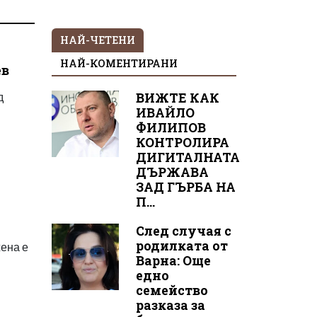
НАЙ-ЧЕТЕНИ
а
НАЙ-КОМЕНТИРАНИ
ев
д
ВИЖТЕ КАК
ИВАЙЛО
ФИЛИПОВ
КОНТРОЛИРА
ДИГИТАЛНАТА
ДЪРЖАВА
ЗАД ГЪРБА НА
П...
След случая с
родилката от
жена е
Варна: Още
едно
семейство
разказа за