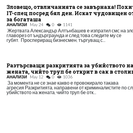
Зловещо, отвличанията се завърнаха! Пох
IT-спец посред бял ден. Искат чудовищен 
за богаташа
АНАЛИЗИ
May 24
0
1141
Жертвата Александър Алтънбашев е изпратил смс на з
главорез от ъндърграунда и след това следите му се
губят. Проспериращ бизнесмен, търгуващ с...
Разтърсващи разкритията за убийството н
жената, чийто труп бе открит в сак в столи
АНАЛИЗИ
May 12
0
1036
За момента не се знае какво е провокирало такава
агресия Разкритията, направени от криминалистите по сл
убийството на жената, чийто труп бе отк...