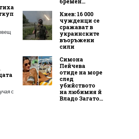
бремен...
итиха
откуп
Киев: 16 000
чужденци се
сражават в
ловещ
украинските
въоръжени
сили
Симона
Пейчева
а
отиде на море
цата
след
убийството
на любимия й
учая с
Владо Загато...