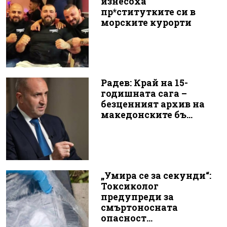
изнесоха
пр*ститутките си в
морските курорти
Радев: Край на 15-
годишната сага –
безценният архив на
македонските бъ...
„Умира се за секунди“:
Токсиколог
предупреди за
смъртоносната
опасност...