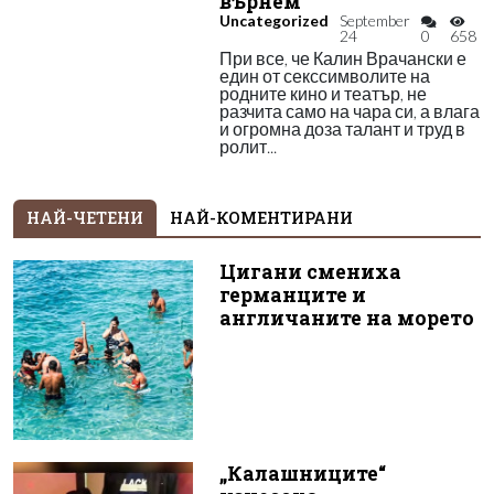
върнем
Uncategorized
September
24
0
658
При все, че Калин Врачански е
един от секссимволите на
родните кино и театър, не
разчита само на чара си, а влага
и огромна доза талант и труд в
ролит...
НАЙ-ЧЕТЕНИ
НАЙ-КОМЕНТИРАНИ
Цигани смениха
германците и
англичаните на морето
„Калашниците“