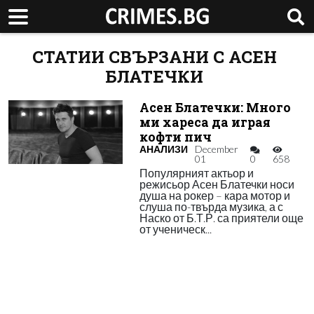
СТАТИИ СВЪРЗАНИ С АСЕН
БЛАТЕЧКИ
Асен Блатечки: Много
ми хареса да играя
кофти пич
АНАЛИЗИ
December
01
0
658
Популярният актьор и
режисьор Асен Блатечки носи
душа на рокер – кара мотор и
слуша по-твърда музика, а с
Наско от Б.Т.Р. са приятели още
от ученическ...