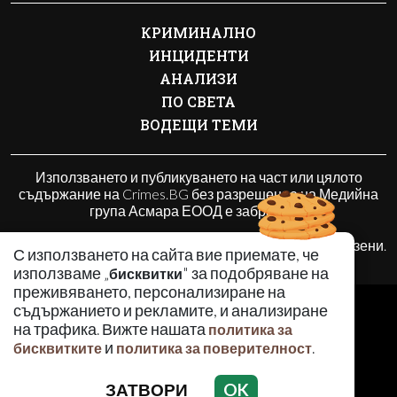
КРИМИНАЛНО
ИНЦИДЕНТИ
АНАЛИЗИ
ПО СВЕТА
ВОДЕЩИ ТЕМИ
Използването и публикуването на част или цялото
съдържание на Crimes.BG без разрешение на Медийна
група Асмара ЕООД е забранено.
© 2010 - 2026 | Crimes.BG. Всички права запазени.
С използването на сайта вие приемате, че
използваме „
" за подобряване на
бисквитки
преживяването, персонализиране на
РЕКЛАМА
съдържанието и рекламите, и анализиране
КОНТАКТИ
на трафика. Вижте нашата
политика за
и
.
ОБЩИ УСЛОВИЯ
бисквитките
политика за поверителност
ПОЛИТИКА ЗА ПОВЕРИТЕЛНОСТ
ЗАТВОРИ
OK
ПОЛИТИКА ЗА БИСКВИТКИТЕ