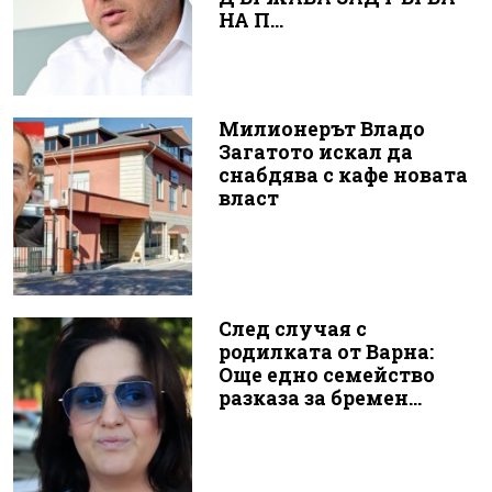
НА П...
Милионерът Владо
Загатото искал да
снабдява с кафе новата
власт
След случая с
родилката от Варна:
Още едно семейство
разказа за бремен...