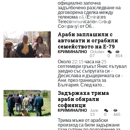
официално започна
задълбочено разследване на
договорена сделка между
телекома e& (Еmіrаtеѕ
Теlесоmmunісаtіоn Grоuр
Соmраnу) от Об...
Араби заплашили с
автомати и ограбили
семейството на Е-79
КРИМИНАЛНО
October
07
0
854
Около 22:15 часа на 25
септември гръкът Янис пътувал
заедно със съпругата си –
Десислава и дъщеричката си –
Ани, през границата за
България. След като...
Задържаха трима
араби обирали
софиянци
КРИМИНАЛНО
June
13
0
665
Трима мъже от арабски
произход са били задържани
тази сутрин по подозрение за