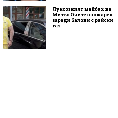
Луксозният майбах на
Митьо Очите опожарен
заради балони с райски
газ