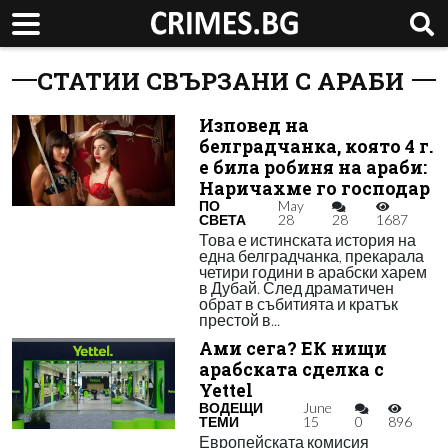
СТАТИИ СВЪРЗАНИ С АРАБИ
Изповед на
белградчанка, която 4 г.
е била робиня на араби:
Наричахме го господар
ПО
May
СВЕТА
28
28
1687
Това е истинската история на
една белградчанка, прекарала
четири години в арабски харем
в Дубай. След драматичен
обрат в събитията и кратък
престой в...
Ами сега? ЕК нищи
арабската сделка с
Yettel
ВОДЕЩИ
June
ТЕМИ
15
0
896
Европейската комисия