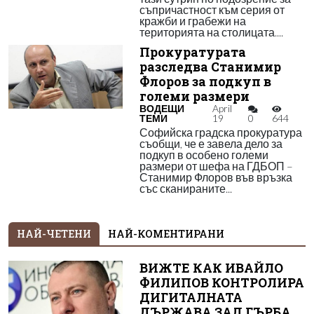
съпричастност към серия от
кражби и грабежи на
територията на столицата....
Прокуратурата
разследва Станимир
Флоров за подкуп в
големи размери
ВОДЕЩИ
April
ТЕМИ
19
0
644
Софийска градска прокуратура
съобщи, че е завела дело за
подкуп в особено големи
размери от шефа на ГДБОП –
Станимир Флоров във връзка
със сканираните...
НАЙ-ЧЕТЕНИ
НАЙ-КОМЕНТИРАНИ
ВИЖТЕ КАК ИВАЙЛО
ФИЛИПОВ КОНТРОЛИРА
ДИГИТАЛНАТА
ДЪРЖАВА ЗАД ГЪРБА