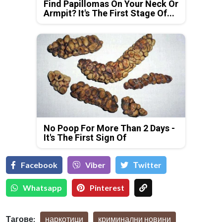
Find Papillomas On Your Neck Or
Armpit? It's The First Stage Of...
No Poop For More Than 2 Days -
It's The First Sign Of
Facebook
Viber
Тwitter
Whatsapp
Pinterest
Тагове:
наркотици
криминални новини