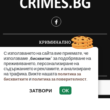
КРИМИНАЛНО
ИНЦИДЕНТИ
С използването на сайта вие приемате, че
АНАЛИЗИ
използваме „
" за подобряване на
бисквитки
ПО СВЕТА
преживяването, персонализиране на
ВОДЕЩИ ТЕМИ
съдържанието и рекламите, и анализиране
на трафика. Вижте нашата
политика за
и
.
бисквитките
политика за поверителност
Използването и публикуването на част или цялото
съдържание на Crimes.BG без разрешение на Медийна
ЗАТВОРИ
OK
група Асмара ЕООД е забранено.
© 2010 - 2026 | Crimes.BG. Всички права запазени.