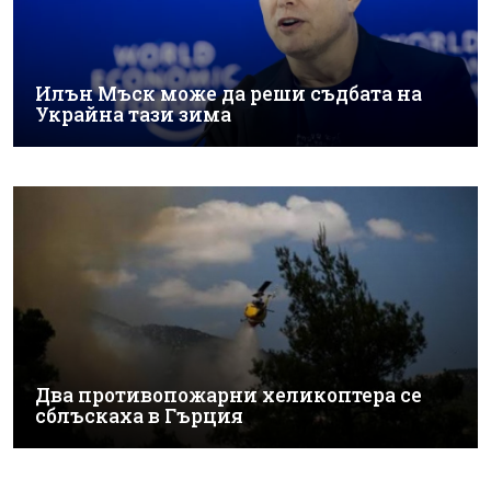
Илън Мъск може да реши съдбата на
Украйна тази зима
Два противопожарни хеликоптера се
сблъскаха в Гърция