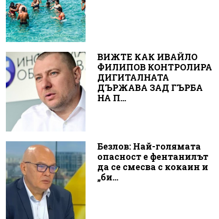
ВИЖТЕ КАК ИВАЙЛО
ФИЛИПОВ КОНТРОЛИРА
ДИГИТАЛНАТА
ДЪРЖАВА ЗАД ГЪРБА
НА П...
Безлов: Най-голямата
опасност е фентанилът
да се смесва с кокаин и
„би...