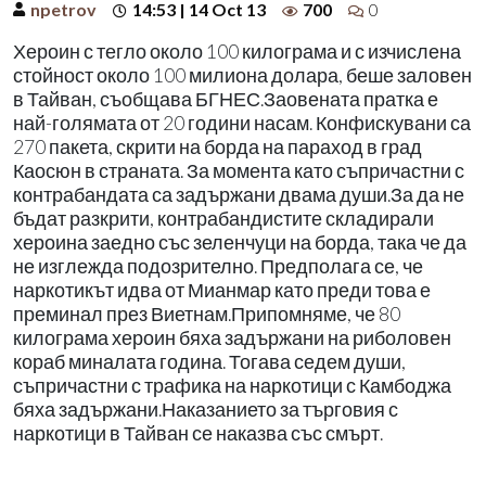
npetrov
14:53 | 14 Oct 13
700
0
Хероин с тегло около 100 килограма и с изчислена
стойност около 100 милиона долара, беше заловен
в Тайван, съобщава БГНЕС.Заовената пратка е
най-голямата от 20 години насам. Конфискувани са
270 пакета, скрити на борда на параход в град
Каосюн в страната. За момента като съпричастни с
контрабандата са задържани двама души.За да не
бъдат разкрити, контрабандистите складирали
хероина заедно със зеленчуци на борда, така че да
не изглежда подозрително. Предполага се, че
наркотикът идва от Мианмар като преди това е
преминал през Виетнам.Припомняме, че 80
килограма хероин бяха задържани на риболовен
кораб миналата година. Тогава седем души,
съпричастни с трафика на наркотици с Камбоджа
бяха задържани.Наказанието за търговия с
наркотици в Тайван се наказва със смърт.