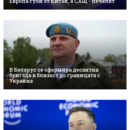
Европа губи от Китай, а САЩ - печелят
В Беларус се сформира десантна
бригада в близост до границата с
Украйна