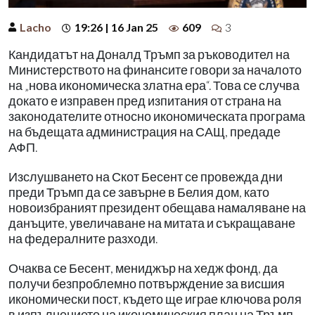
Lacho
19:26 | 16 Jan 25
609
3
Кандидатът на Доналд Тръмп за ръководител на
Министерството на финансите говори за началото
на „нова икономическа златна ера“. Това се случва
докато е изправен пред изпитания от страна на
законодателите относно икономическата програма
на бъдещата администрация на САЩ, предаде
АФП.
Изслушването на Скот Бесент се провежда дни
преди Тръмп да се завърне в Белия дом, като
новоизбраният президент обещава намаляване на
данъците, увеличаване на митата и съкращаване
на федералните разходи.
Очаква се Бесент, мениджър на хедж фонд, да
получи безпроблемно потвърждение за висшия
икономически пост, където ще играе ключова роля
в изпълнението на икономическия план на Тръмп.