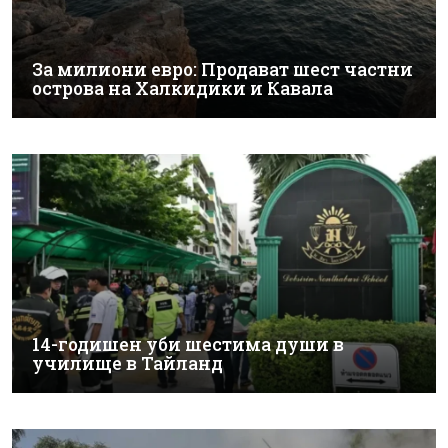
За милиони евро: Продават шест частни
острова на Халкидики и Кавала
14-годишен уби шестима души в
училище в Тайланд