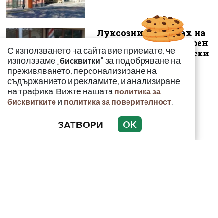
Луксозният майбах на
Митьо Очите опожарен
С използването на сайта вие приемате, че
заради балони с райски
използваме „
" за подобряване на
бисквитки
газ
преживяването, персонализиране на
съдържанието и рекламите, и анализиране
на трафика. Вижте нашата
политика за
и
.
бисквитките
политика за поверителност
След случая с
ЗАТВОРИ
OK
родилката от Варна:
Още едно семейство
разказа за бремен...