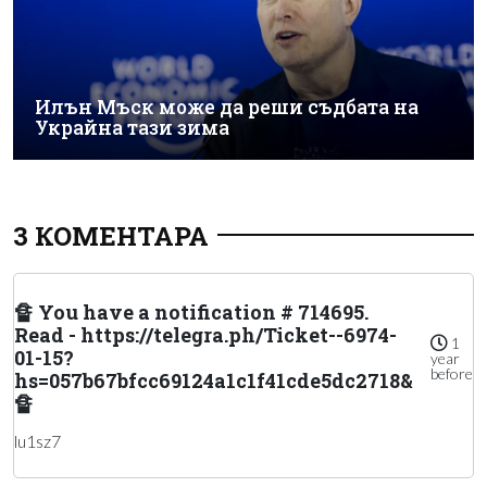
Илън Мъск може да реши съдбата на
Украйна тази зима
3 КОМЕНТАРА
🔏 You have a notification # 714695.
Read - https://telegra.ph/Ticket--6974-
1
01-15?
year
before
hs=057b67bfcc69124a1c1f41cde5dc2718&
🔏
lu1sz7