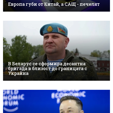
Европа губи от Китай, а САЩ - печелят
В Беларус се сформира десантна
бригада в близост до границата с
Украйна