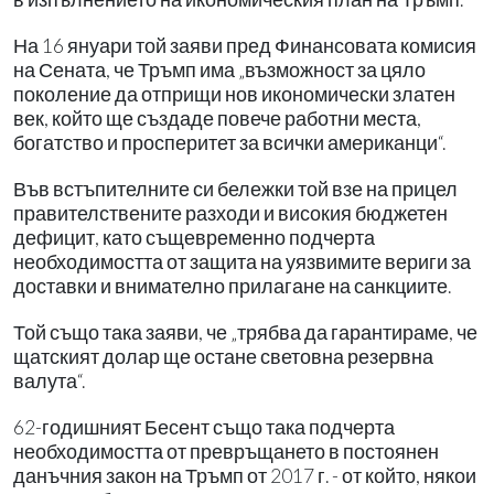
На 16 януари той заяви пред Финансовата комисия
на Сената, че Тръмп има „възможност за цяло
поколение да отприщи нов икономически златен
век, който ще създаде повече работни места,
богатство и просперитет за всички американци“.
Във встъпителните си бележки той взе на прицел
правителствените разходи и високия бюджетен
дефицит, като същевременно подчерта
необходимостта от защита на уязвимите вериги за
доставки и внимателно прилагане на санкциите.
Той също така заяви, че „трябва да гарантираме, че
щатският долар ще остане световна резервна
валута“.
62-годишният Бесент също така подчерта
необходимостта от превръщането в постоянен
данъчния закон на Тръмп от 2017 г. - от който, някои