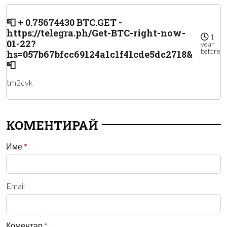
📮 + 0.75674430 BTC.GET -
https://telegra.ph/Get-BTC-right-now-
1
01-22?
year
before
hs=057b67bfcc69124a1c1f41cde5dc2718&
📮
tm2cvk
КОМЕНТИРАЙ
Име
*
Email
Коментар
*