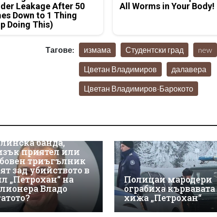
der Leakage After 50
All Worms in Your Body!
es Down to 1 Thing
p Doing This)
Тагове:
измама
Студентски град
new
Цветан Владимиров
далавера
Цветан Владимиров-Барокото
линска банда,
изък приятел или
бовен триъгълник
оят зад убийството в
ил „Петрохан“ на
Полицаи мародери
лионера Владо
ограбиха кървавата
гатото?
хижа „Петрохан“