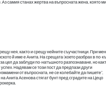
. Аз самия станах жертва на въпросната жена, която м
ещу нея, както и срещу нейните съучастници. При мен
кото й име е Анита. На срещата (което разбрах в по-к
 за цел да заблуди по-натъшното разпознаване, но какт
 успех. Надявам се този пост да предпази други
измамени от въпросната, не се колебайте да пишете",
на Анита Асенова стягат бунт пред сградите на Цецо
рокерка.