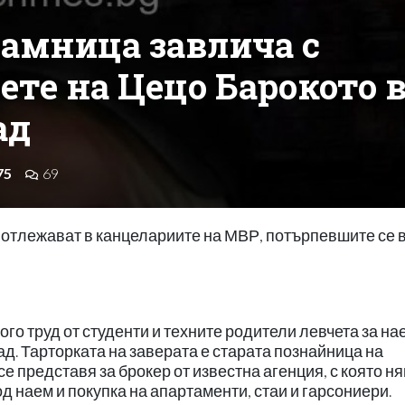
амница завлича с
ете на Цецо Барокото 
ад
75
69
отлежават в канцелариите на МВР, потърпевшите се 
го труд от студенти и техните родители левчета за на
ад. Тарторката на заверата е старата познайница на
е представя за брокер от известна агенция, с която н
д наем и покупка на апартаменти, стаи и гарсониери.