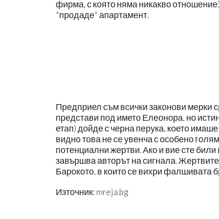
фирма, с която няма никакво отношение)
"продаде" апартамент.
Предприел съм всички законови мерки ср
представи под името Елеонора, но истинс
етап) дойде с черна перука, което имаше
видно това не се увенча с особено голям
потенциални жертви. Ако и вие сте били 
завършва авторът на сигнала. Жертвите 
Барокото, в които се вихри фалшивата б
Източник: mreja.bg