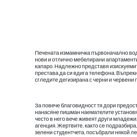
Печената измамничка първоначално води
нови и отлично мебелирани апартаменти
капаро. Надлежно представя изискуемите
престава да си вдига телефона. Въпреки
сгледите дегизирана с черни и червени 
За повече благовидност тя дори предос
нанасяне пишман наемателите установяв
често в него вече живеят други младежи
агенция. Жертвите, както се подразбира
зелени студентчета, посъбрали някой лев