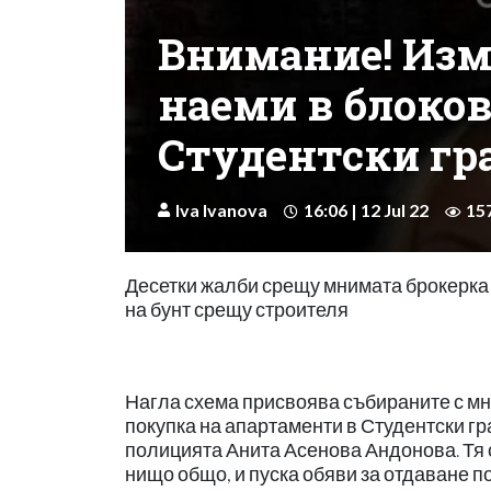
Внимание! Изм
наеми в блоков
Студентски гр
Iva Ivanova
16:06 | 12 Jul 22
15
Десетки жалби срещу мнимата брокерка 
на бунт срещу строителя
Нагла схема присвоява събираните с мно
покупка на апартаменти в Студентски гр
полицията Анита Асенова Андонова. Тя с
нищо общо, и пуска обяви за отдаване по