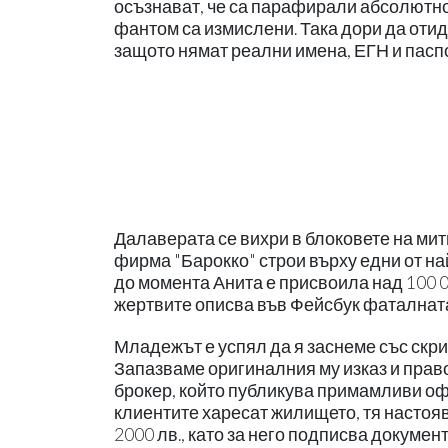
осъзнават, че са парафирали абсолютно
фантом са измислени. Така дори да отид
защото нямат реални имена, ЕГН и пасп
Далаверата се вихри в блоковете на ми
фирма "Барокко" строи върху едни от на
до момента Анита е присвоила над 100 00
жертвите описва във Фейсбук фаталната
Младежът е успял да я заснеме със скр
Запазваме оригиналния му изказ и прав
брокер, който публикува примамливи офе
клиентите харесат жилището, тя настояв
2000 лв., като за него подписва докумен