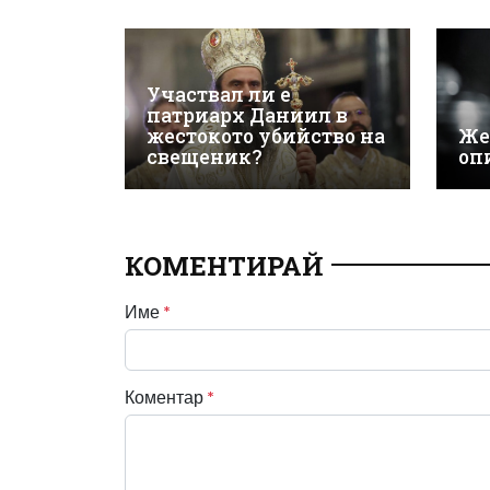
Участвал ли е
патриарх Даниил в
жестокото убийство на
Же
свещеник?
оп
КОМЕНТИРАЙ
Име
*
Коментар
*