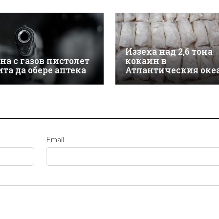
Иззеха над 2,6 тона
на с газов пистолет
кокаин в
ита да обере аптека
Атлантическия оке
Email