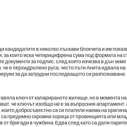
 кандидатите в няколко лъскави блокчета и им показ
, за които иска четирицифрена сума под формата на с
 документи за подпис, след което изчезва в дън земя
, че е перхидролено руса, често пъти Анита идвала на
перуки за да затрудни последващото си разпознаване.
тавяла ключ от капарираното жилище, но в момента на
ат, че ключът изобщо не е за въпросния апартамент, 
, които добросъвестно са си платили наема на оригин
, са предимно скромни хорица от провинцията или мла
 от бригади в чужбина. Едва след като са дали парите,