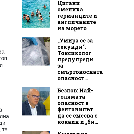
Цигани
смениха
германците и
англичаните
на морето
„Умира се за
секунди“:
ва
Токсиколог
топ
предупреди
 и
за
смъртоносната
опасност...
Безлов: Най-
голямата
опасност е
фентанилът
а
да се смесва с
ална
кокаин и „би...
ди-
 те