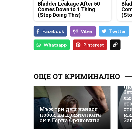
Bladder Leakage After 50
Blad
Comes Down to 1 Thing
Com
(Stop Doing This)
(Sto
Facebook
Viber
Тwitter
Whatsapp
Pinterest
ОЩЕ ОТ КРИМИНАЛНО
Лю
бл
лю
ст
Мъж три дни нанася
ст
побой на приятелката
ми
си в Горна Оряховица
За