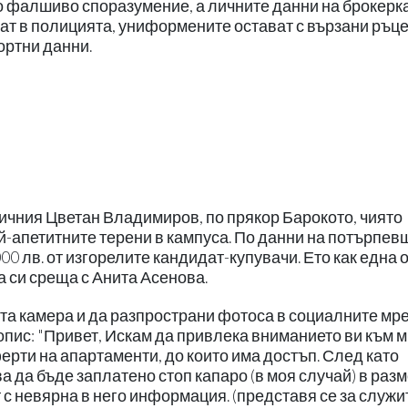
 фалшиво споразумение, а личните данни на брокерк
ат в полицията, униформените остават с вързани ръце
ортни данни.
тичния Цветан Владимиров, по прякор Барокото, чиято
й-апетитните терени в кампуса. По данни на потърпев
0 лв. от изгорелите кандидат-купувачи. Ето как една 
 си среща с Анита Асенова.
ита камера и да разпространи фотоса в социалните мр
опис: "Привет, Искам да привлека вниманието ви към 
рти на апартаменти, до които има достъп. След като
а да бъде заплатено стоп капаро (в моя случай) в разм
т с невярна в него информация. (представя се за служи