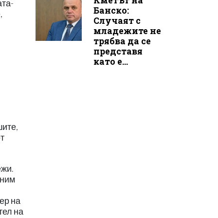
Кметът на
ата-
Банско:
,
Случаят с
младежите не
трябва да се
представя
като е...
шите,
от
ежи.
мним
ер на
тел на