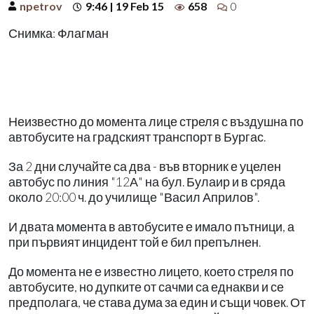
npetrov
9:46 | 19 Feb 15
658
0
Снимка: Флагман
Неизвестно до момента лице стреля с въздушна по
автобусите на градският транспорт в Бургас.
За 2 дни случайте са два - във вторник е уцелен
автобус по линия "12А" на бул. Булаир и в сряда
около 20:00 ч. до училище "Васил Априлов".
И двата момента в автобусите е имало пътници, а
при първият инцидент той е бил препълнен.
До момента не е известно лицето, което стреля по
автобусите, но дупките от сачми са еднакви и се
предполага, че става дума за един и същи човек. От