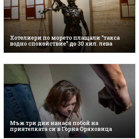
Хотелиери по морето плащали "такса
водно спокойствие" до 30 хил. лева
Мъж три дни нанася побой на
приятелката си в Горна Оряховица