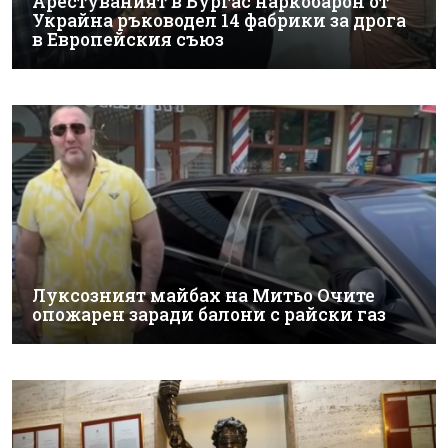
Арестуваният в Бургас наркобарон от
Украйна ръководел 14 фабрики за дрога
в Европейския съюз
Луксозният майбах на Митьо Очите
опожарен заради балони с райски газ