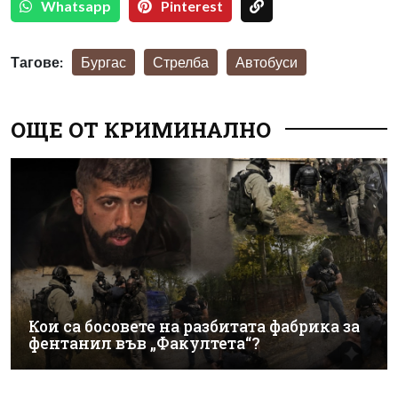
Whatsapp
Pinterest
Тагове:
Бургас
Стрелба
Автобуси
ОЩЕ ОТ КРИМИНАЛНО
Кои са босовете на разбитата фабрика за
фентанил във „Факултета“?