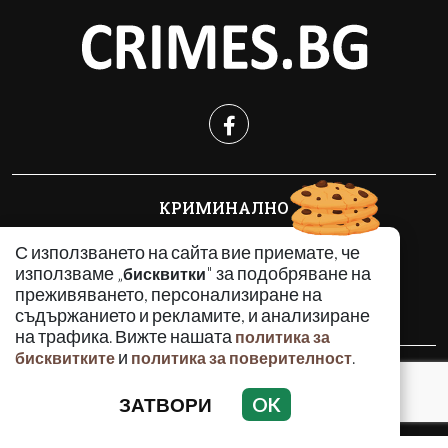
КРИМИНАЛНО
ИНЦИДЕНТИ
С използването на сайта вие приемате, че
АНАЛИЗИ
използваме „
" за подобряване на
бисквитки
ПО СВЕТА
преживяването, персонализиране на
ВОДЕЩИ ТЕМИ
съдържанието и рекламите, и анализиране
на трафика. Вижте нашата
политика за
и
.
бисквитките
политика за поверителност
Използването и публикуването на част или цялото
съдържание на Crimes.BG без разрешение на Медийна
ЗАТВОРИ
OK
група Асмара ЕООД е забранено.
© 2010 - 2026 | Crimes.BG. Всички права запазени.