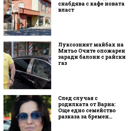
снабдява с кафе новата
власт
Луксозният майбах на
Митьо Очите опожарен
заради балони с райски
газ
След случая с
родилката от Варна:
Още едно семейство
разказа за бремен...