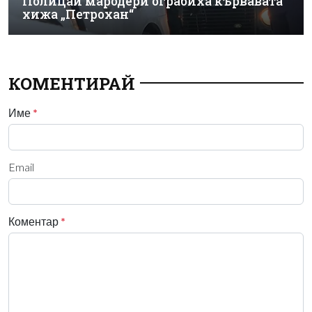
Полицаи мародери ограбиха кървавата
хижа „Петрохан“
КОМЕНТИРАЙ
Име
*
Email
Коментар
*