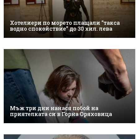
Хотелиери по морето плащали "такса
водно спокойствие" до 30 хил. лева
Мъж три дни нанася побой на
приятелката си в Горна Оряховица