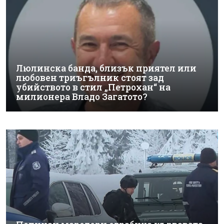
Люлинска банда, близък приятел или
любовен триъгълник стоят зад
убийството в стил „Петрохан“ на
милионера Владо Загатото?