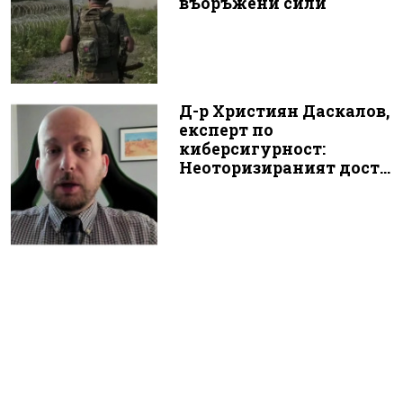
въоръжени сили
Д-р Християн Даскалов,
експерт по
киберсигурност:
Неоторизираният дост...