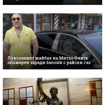
Луксозният майбах на Митьо Очите
опожарен заради балони с райски газ