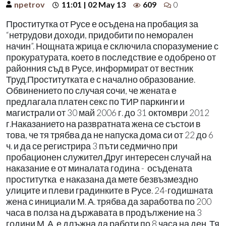
npetrov
11:01 | 02 May 13
609
0
Проститутка от Русе е осъдена на пробация за
“нетрудови доходи, придобити по неморален
начин”. Нощната жрица е сключила споразумение с
прокуратурата, което в последствие е одобрено от
районния съд в Русе, информират от вестник
Труд.Проститутката е с начално образование.
Обвинението по случая сочи, че жената е
предлагала платен секс по ТИР паркинги и
магистрали от 30 май 2006 г. до 31 октомври 2012
г.Наказанието на развратната жена се състои в
това, че тя трябва да не напуска дома си от 22 до 6
ч. и да се регистрира 3 пъти седмично при
пробационен служител.Друг интересен случай на
наказание е от миналата година - осъдената
проститутка е наказана да мете безвъзмездно
улиците и плеви градинките в Русе. 24-годишната
жена с инициали М. А. трябва да заработва по 200
часа в полза на държавата в продължение на 3
години.М. А. е длъжна да работи по 8 часа на ден. Тя