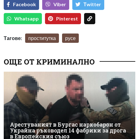
Facebook
Viber
Тwitter
Whatsapp
Pinterest
Тагове:
проститутка
русе
ОЩЕ ОТ КРИМИНАЛНО
Арестуваният в Бургас наркобарон от
Украйна ръководел 14 фабрики за дрога
в Европейския съюз