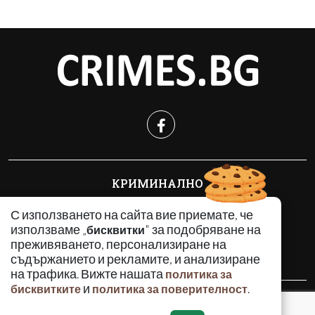
КРИМИНАЛНО
ИНЦИДЕНТИ
С използването на сайта вие приемате, че
АНАЛИЗИ
използваме „
" за подобряване на
бисквитки
ПО СВЕТА
преживяването, персонализиране на
ВОДЕЩИ ТЕМИ
съдържанието и рекламите, и анализиране
на трафика. Вижте нашата
политика за
и
.
бисквитките
политика за поверителност
Използването и публикуването на част или цялото
съдържание на Crimes.BG без разрешение на Медийна