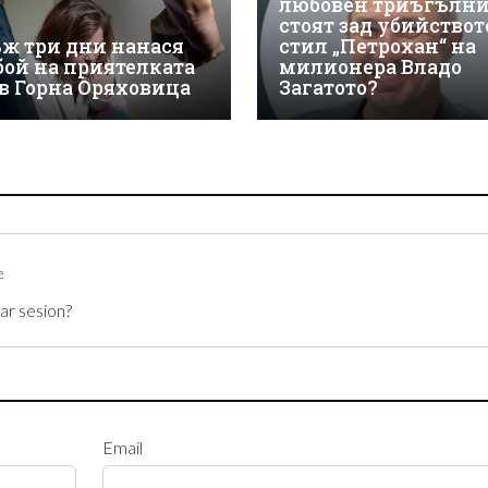
любовен триъгълн
стоят зад убийствот
ж три дни нанася
стил „Петрохан“ на
бой на приятелката
милионера Владо
 в Горна Оряховица
Загатото?
e
ar sesion?
Email