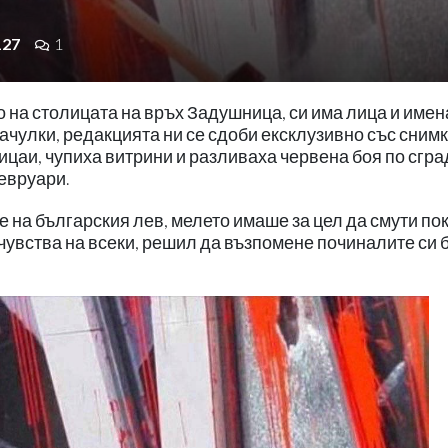
127
1
о на столицата на връх Задушница, си има лица и имен
качулки, редакцията ни се сдоби ексклузивно със снимк
ицаи, чупиха витрини и разливаха червена боя по сгр
февруари.
е на българския лев, мелето имаше за цел да смути по
чувства на всеки, решил да възпомене починалите си 