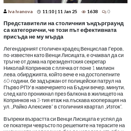
Iva Ivanova
11:10 | 11 Jan 25
1638
0
Представители на столичния ъндърграунд
са категорични, че този път ефективната
присъда не му мърда
Легендарният столичен крадец Венцислав Геров,
по-известен като Венци Лисицата, е очаквал да си
тръгне от дома на президентския секретар
Николай Копринков с плячка от поне 1 милион
лева. обирджията, който вече е на достолепните
60-години, бе задържан от полицейски патрул на
Първо РПУ в навечерието на Бъдни вечер, минути,
след като проникнал през балкона в жилището на
Копринков на 3-тия етаж на лъскава кооперация на
ул. „Райко Алексиев“ в столичния квартал „Изток“.
Въпреки възрастта си Венци Лисицата е успял да
се покатери чевръсто по решетките на терасите на