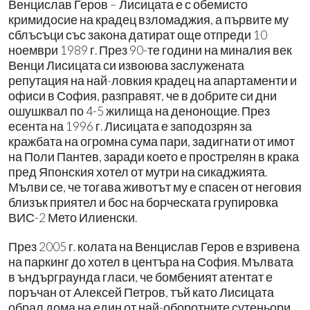
Венцислав Геров – Лисицата е с обемисто
кримидосие на крадец взломаджия, а първите му
сблъсъци със закона датират още отпреди 10
ноември 1989 г. През 90-те години на миналия век
Венци Лисицата си извоюва заслужената
репутация на най-ловкия крадец на апартаменти и
офиси в София, разправят, че в добрите си дни
ошушквал по 4-5 жилища на денонощие. През
есента на 1996 г. Лисицата е заподозрян за
кражбата на огромна сума пари, задигнати от имот
на Поли Пантев, заради което е прострелян в крака
пред Японския хотел от мутри на сикаджията.
Мълви се, че тогава животът му е спасен от неговия
близък приятел и бос на борческата групировка
ВИС-2 Мето Илиенски.
През 2005 г. колата на Венцислав Геров е взривена
на паркинг до хотел в центъра на София. Мълвата
в ъндърграунда гласи, че бомбеният атентат е
поръчан от Алексей Петров, тъй като Лисицата
обрал дома на един от най-оборотните сутеньори,