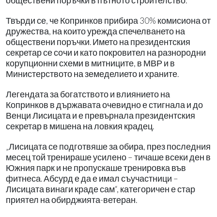
обществени поръчки в пътното строителство.
Твърди се, че Копринков прибира 30% комисиона от
дружества, на които урежда спечелването на
обществени поръчки. Името на президентския
секретар се сочи и като покровител на разнородни
корупционни схеми в митниците, в МВР и в
Министерството на земеделието и храните.
Легендата за богатството и влиянието на
Копринков в държавата очевидно е стигнала и до
Венци Лисицата и е превърнала президентския
секретар в мишена на ловкия крадец.
„Лисицата се подготвяше за обира, през последния
месец той тренираше усилено – тичаше всеки ден в
Южния парк и не пропускаше тренировка във
фитнеса. Абсурд е да е имал съучастници –
Лисицата винаги краде сам“, категоричен е стар
приятел на обирджията-ветеран.