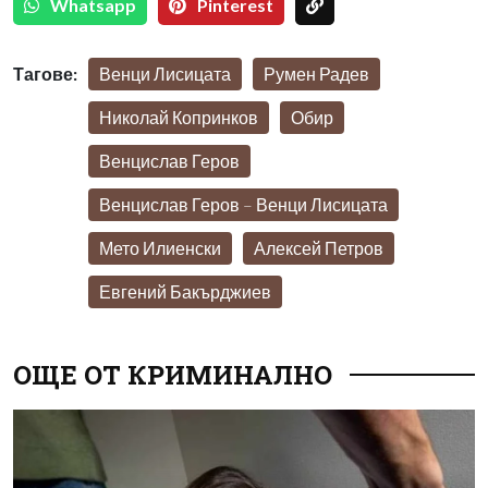
Whatsapp
Pinterest
Тагове:
Венци Лисицата
Румен Радев
Николай Копринков
Обир
Венцислав Геров
Венцислав Геров – Венци Лисицата
Мето Илиенски
Алексей Петров
Евгений Бакърджиев
ОЩЕ ОТ КРИМИНАЛНО