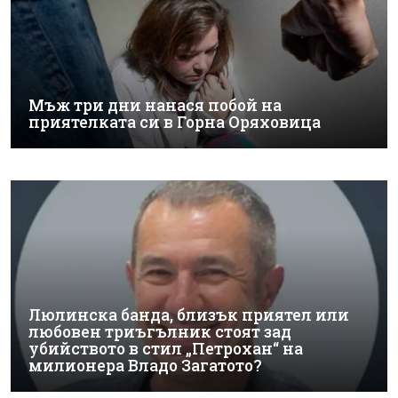
Мъж три дни нанася побой на
приятелката си в Горна Оряховица
Люлинска банда, близък приятел или
любовен триъгълник стоят зад
убийството в стил „Петрохан“ на
милионера Владо Загатото?