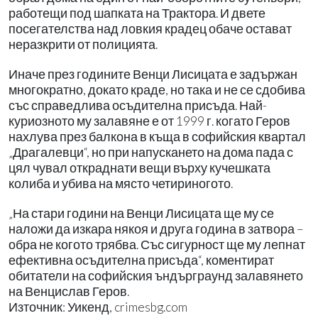
работещи под шапката на Трактора. И двете
посегателства над ловкия крадец обаче остават
неразкрити от полицията.
Иначе през годините Венци Лисицата е задържан
многократно, докато краде, но така и не се сдобива
със справедлива осъдителна присъда. Най-
куриозното му залавяне е от 1999 г. когато Геров
нахлува през балкона в къща в софийския квартал
„Драгалевци“, но при напускането на дома пада с
цял чувал откраднати вещи върху кучешката
колиба и убива на място четириногото.
„На стари години на Венци Лисицата ще му се
наложи да изкара някоя и друга година в затвора –
обра не когото трябва. Със сигурност ще му лепнат
ефективна осъдителна присъда“, коментират
обитатели на софийския ъндърграунд залавянето
на Венцислав Геров.
Източник: Уикенд, crimesbg.com