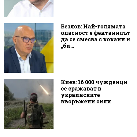
Безлов: Най-голямата
опасност е фентанилът
да се смесва с кокаин и
„би...
Киев: 16 000 чужденци
се сражават в
украинските
въоръжени сили