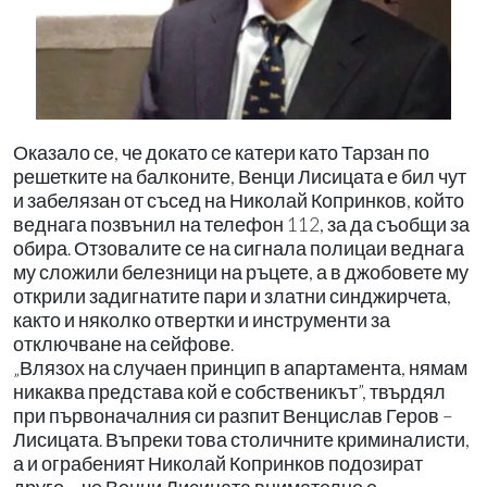
Оказало се, че докато се катери като Тарзан по
решетките на балконите, Венци Лисицата е бил чут
и забелязан от съсед на Николай Копринков, който
веднага позвънил на телефон 112, за да съобщи за
обира. Отзовалите се на сигнала полицаи веднага
му сложили белезници на ръцете, а в джобовете му
открили задигнатите пари и златни синджирчета,
както и няколко отвертки и инструменти за
отключване на сейфове.
„Влязох на случаен принцип в апартамента, нямам
никаква представа кой е собственикът”, твърдял
при първоначалния си разпит Венцислав Геров –
Лисицата. Въпреки това столичните криминалисти,
а и ограбеният Николай Копринков подозират