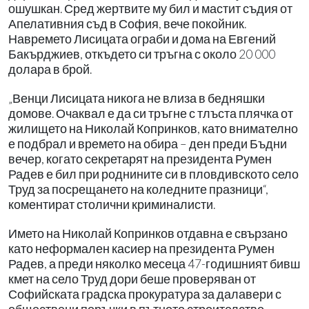
ошушкан. Сред жертвите му бил и мастит съдия от
Апелативния съд в София, вече покойник.
Навремето Лисицата ограби и дома на Евгений
Бакърджиев, откъдето си тръгна с около 20 000
долара в брой.
„Венци Лисицата никога не влиза в бедняшки
домове. Очаквал е да си тръгне с тлъста плячка от
жилището на Николай Копринков, като внимателно
е подбрал и времето на обира – ден преди Бъдни
вечер, когато секретарят на президента Румен
Радев е бил при роднините си в пловдивското село
Труд за посрещането на коледните празници“,
коментират столични криминалисти.
Името на Николай Копринков отдавна е свързано
като неформален касиер на президента Румен
Радев, а преди няколко месеца 47-годишният бивш
кмет на село Труд дори беше проверяван от
Софийската градска прокуратура за далавери с