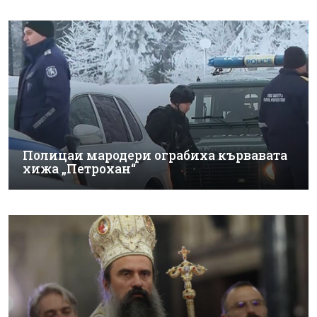
Полицаи мародери ограбиха кървавата
хижа „Петрохан“