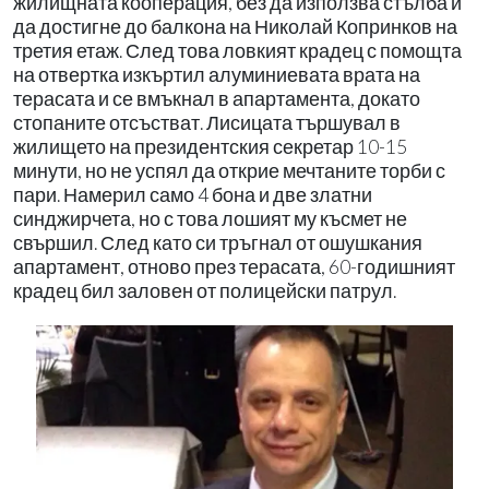
жилищната кооперация, без да използва стълба и
да достигне до балкона на Николай Копринков на
третия етаж. След това ловкият крадец с помощта
на отвертка изкъртил алуминиевата врата на
терасата и се вмъкнал в апартамента, докато
стопаните отсъстват. Лисицата тършувал в
жилището на президентския секретар 10-15
минути, но не успял да открие мечтаните торби с
пари. Намерил само 4 бона и две златни
синджирчета, но с това лошият му късмет не
свършил. След като си тръгнал от ошушкания
апартамент, отново през терасата, 60-годишният
крадец бил заловен от полицейски патрул.