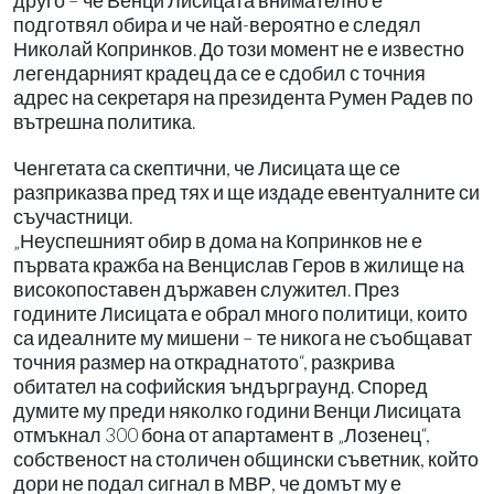
друго – че Венци Лисицата внимателно е
подготвял обира и че най-вероятно е следял
Николай Копринков. До този момент не е известно
легендарният крадец да се е сдобил с точния
адрес на секретаря на президента Румен Радев по
вътрешна политика.
Ченгетата са скептични, че Лисицата ще се
разприказва пред тях и ще издаде евентуалните си
съучастници.
„Неуспешният обир в дома на Копринков не е
първата кражба на Венцислав Геров в жилище на
високопоставен държавен служител. През
годините Лисицата е обрал много политици, които
са идеалните му мишени – те никога не съобщават
точния размер на откраднатото“, разкрива
обитател на софийския ъндърграунд. Според
думите му преди няколко години Венци Лисицата
отмъкнал 300 бона от апартамент в „Лозенец“,
собственост на столичен общински съветник, който
дори не подал сигнал в МВР, че домът му е