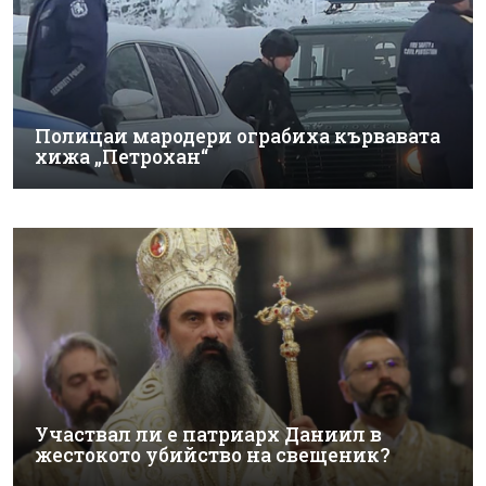
Полицаи мародери ограбиха кървавата
хижа „Петрохан“
Участвал ли е патриарх Даниил в
жестокото убийство на свещеник?