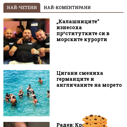
НАЙ-ЧЕТЕНИ
НАЙ-КОМЕНТИРАНИ
„Калашниците“
изнесоха
пр*ститутките си в
морските курорти
Цигани смениха
германците и
англичаните на морето
Радев: Край на 15-