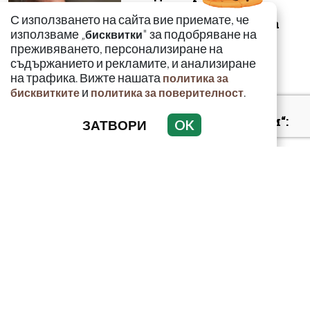
годишната сага –
С използването на сайта вие приемате, че
безценният архив на
използваме „
" за подобряване на
бисквитки
македонските бъ...
преживяването, персонализиране на
съдържанието и рекламите, и анализиране
на трафика. Вижте нашата
политика за
и
.
бисквитките
политика за поверителност
„Умира се за секунди“:
ЗАТВОРИ
OK
Токсиколог
предупреди за
смъртоносната
опасност...