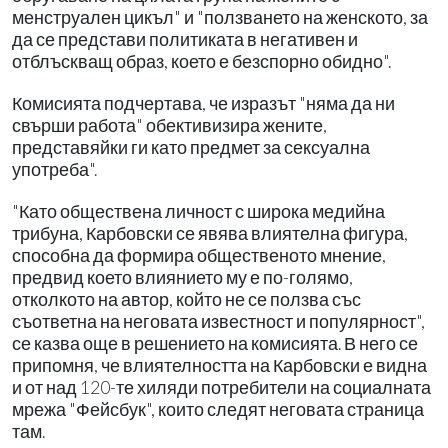
менструален цикъл" и "ползването на женското, за
да се представи политиката в негативен и
отблъскващ образ, което е безспорно обидно".
Комисията подчертава, че изразът "няма да ни
свърши работа" обективизира жените,
представяйки ги като предмет за сексуална
употреба".
"Като обществена личност с широка медийна
трибуна, Карбовски се явява влиятелна фигура,
способна да формира общественото мнение,
предвид което влиянието му е по-голямо,
отколкото на автор, който не се ползва със
съответна на неговата известност и популярност",
се казва още в решението на комисията. В него се
припомня, че влиятелността на Карбовски е видна
и от над 120-те хиляди потребители на социалната
мрежа "Фейсбук", които следят неговата страница
там.