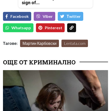
sign of...
Facebook
Viber
Тwitter
Whatsapp
Pinterest
Тагове:
Мартин Карбовски
Lentata.com
ОЩЕ ОТ КРИМИНАЛНО