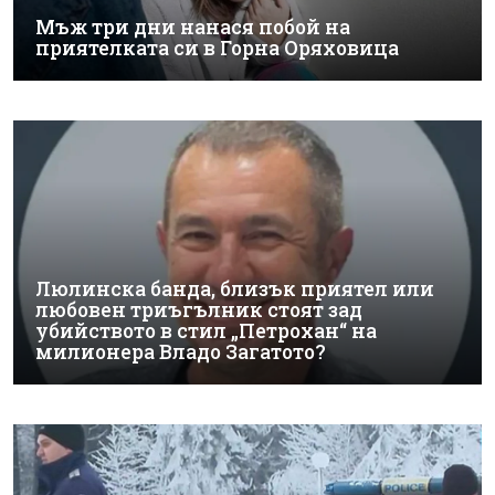
Мъж три дни нанася побой на
приятелката си в Горна Оряховица
Люлинска банда, близък приятел или
любовен триъгълник стоят зад
убийството в стил „Петрохан“ на
милионера Владо Загатото?