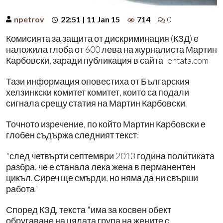
npetrov
22:51 | 11 Jan 15
714
0
Комисията за защита от дискриминация (КЗД) е
наложила глоба от 600 лева на журналиста Мартин
Карбовски, заради публикация в сайта lentata.com
Тази информация оповестиха от Българския
хелзинкски комитет комитет, които са подали
сигнала срещу статия на Мартин Карбовски.
Точното изречение, по който Мартин Карбовски е
глобен съдържа следният текст:
"след четвърти септември 2013 година политиката
разбра, че е станала лека жена в перманентен
цикъл. Сиреч ще смърди, но няма да ни свърши
работа"
Според КЗД, текста "има за косвен обект
обругаване на цялата група на жените с