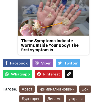
These Symptoms Indicate
Worms Inside Your Body! The
first symptom is ..
Facebook
Viber
Тwitter
Whatsapp
Pinterest
Тагове:
Арест
криминални новини
Бой
Лудогорец
Динамо
ултраси