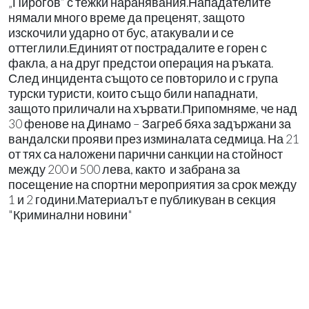
„Пирогов“ с тежки наранявания.Нападателите
нямали много време да преценят, защото
изскочили ударно от бус, атакували и се
оттеглили.Единият от пострадалите е горен с
факла, а на друг предстои операция на ръката.
След инцидента същото се повторило и с група
турски туристи, които също били нападнати,
защото приличали на хървати.Припомняме, че над
30 фенове на Динамо – Загреб бяха задържани за
вандалски прояви през изминалата седмица. На 21
от тях са наложени парични санкции на стойност
между 200 и 500 лева, както и забрана за
посещение на спортни мероприятия за срок между
1 и 2 години.Материалът е публикуван в секция
"Криминални новини"