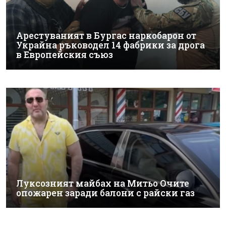
Арестуваният в Бургас наркобарон от
Украйна ръководел 14 фабрики за дрога
в Европейския съюз
Луксозният майбах на Митьо Очите
опожарен заради балони с райски газ