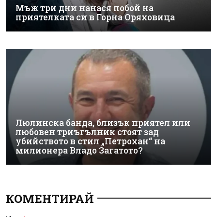
Мъж три дни нанася побой на
приятелката си в Горна Оряховица
Люлинска банда, близък приятел или
любовен триъгълник стоят зад
убийството в стил „Петрохан“ на
милионера Владо Загатото?
КОМЕНТИРАЙ