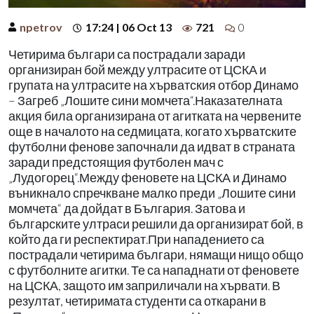
npetrov
17:24 | 06 Oct 13
721
0
Четирима българи са пострадали заради
организиран бой между ултрасите от ЦСКА и
групата на ултрасите на хърватския отбор Динамо
– Загреб „Лошите сини момчета“.Наказателната
акция била организирана от агитката на червените
още в началото на седмицата, когато хърватските
футболни фенове започнали да идват в страната
заради предстоящия футболен мач с
„Лудогорец“.Между феновете на ЦСКА и Динамо
въникнало спречкване малко преди „Лошите сини
момчета“ да дойдат в България. Затова и
българските ултраси решили да организират бой, в
който да ги респектират.При нападението са
пострадали четирима българи, нямащи нищо общо
с футболните агитки. Те са нападнати от феновете
на ЦСКА, защото им заприличали на хървати. В
резултат, четиримата студенти са откарани в