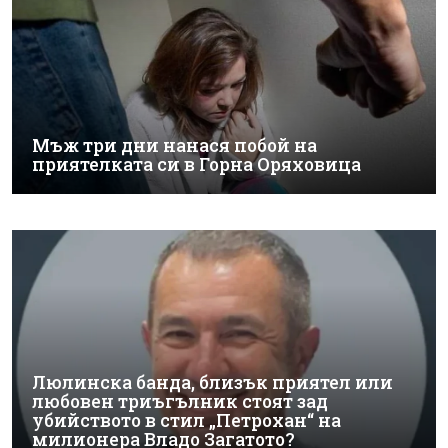
Мъж три дни нанася побой на
приятелката си в Горна Оряховица
Люлинска банда, близък приятел или
любовен триъгълник стоят зад
убийството в стил „Петрохан“ на
милионера Владо Загатото?