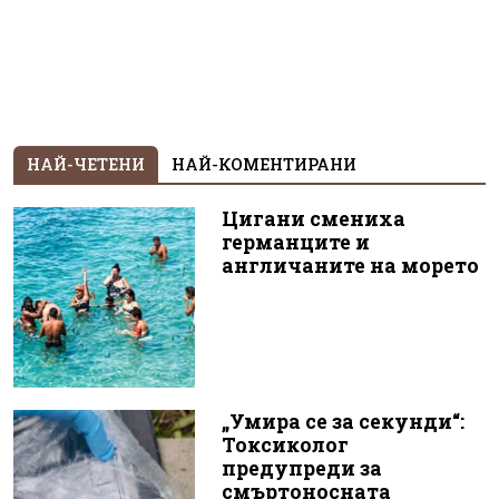
НАЙ-ЧЕТЕНИ
НАЙ-КОМЕНТИРАНИ
Цигани смениха
германците и
англичаните на морето
„Умира се за секунди“:
Токсиколог
предупреди за
смъртоносната