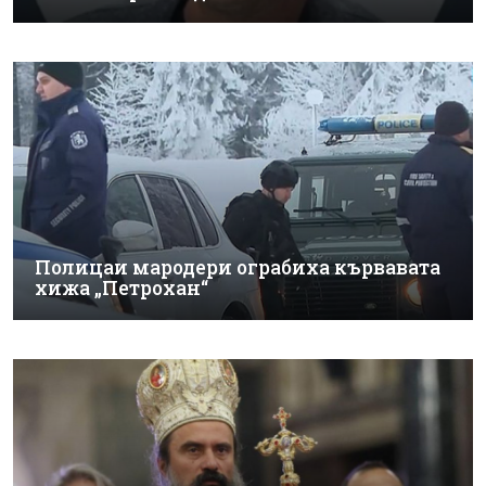
Полицаи мародери ограбиха кървавата
хижа „Петрохан“