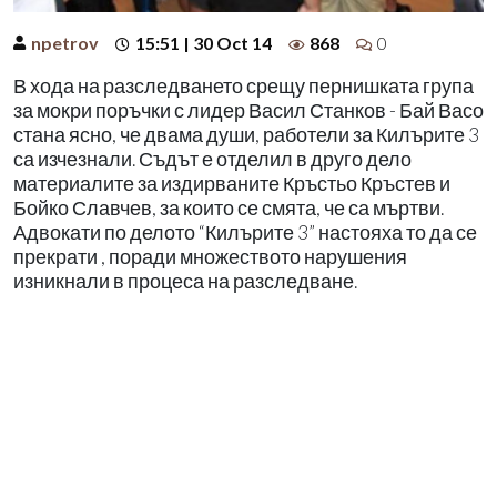
npetrov
15:51 | 30 Oct 14
868
0
В хода на разследването срещу пернишката група
за мокри поръчки с лидер Васил Станков - Бай Васо
стана ясно, че двама души, работели за Килърите 3
са изчезнали. Съдът е отделил в друго дело
материалите за издирваните Кръстьо Кръстев и
Бойко Славчев, за които се смята, че са мъртви.
Адвокати по делото “Килърите 3” настояха то да се
прекрати , поради множеството нарушения
изникнали в процеса на разследване.