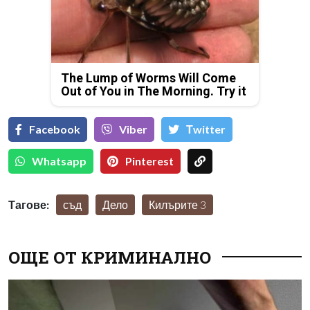
The Lump of Worms Will Come
Out of You in The Morning. Try it
Facebook
Viber
Тwitter
Whatsapp
Pinterest
Тагове:
съд
Дело
Килърите 3
ОЩЕ ОТ КРИМИНАЛНО