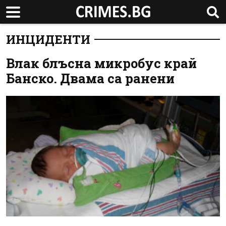
ИНЦИДЕНТИ
Влак блъсна микробус край
Банско. Двама са ранени