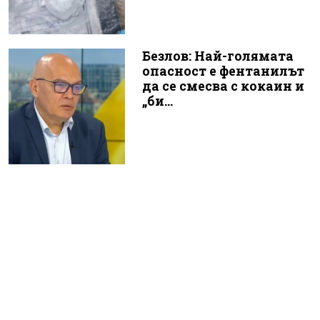
Безлов: Най-голямата
опасност е фентанилът
да се смесва с кокаин и
„би...