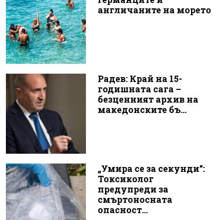
англичаните на морето
Радев: Край на 15-
годишната сага –
безценният архив на
македонските бъ...
„Умира се за секунди“:
Токсиколог
предупреди за
смъртоносната
опасност...