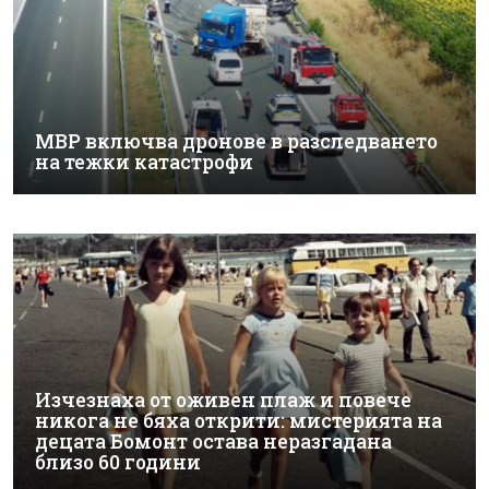
МВР включва дронове в разследването
на тежки катастрофи
Изчезнаха от оживен плаж и повече
никога не бяха открити: мистерията на
децата Бомонт остава неразгадана
близо 60 години