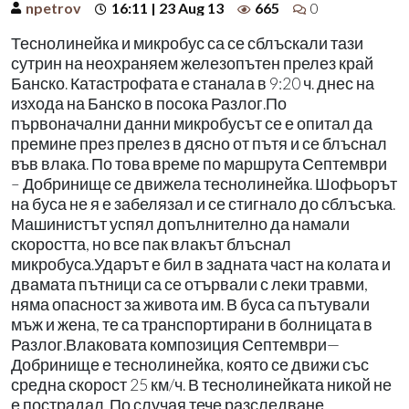
npetrov
16:11 | 23 Aug 13
665
0
Теснолинейка и микробус са се сблъскали тази
сутрин на неохраняем железопътен прелез край
Банско. Катастрофата е станала в 9:20 ч. днес на
изхода на Банско в посока Разлог.По
първоначални данни микробусът се е опитал да
премине през прелез в дясно от пътя и се блъснал
във влака. По това време по маршрута Септември
– Добринище се движела теснолинейка. Шофьорът
на буса не я е забелязал и се стигнало до сблъсъка.
Машинистът успял допълнително да намали
скоростта, но все пак влакът блъснал
микробуса.Ударът е бил в задната част на колата и
двамата пътници са се отървали с леки травми,
няма опасност за живота им. В буса са пътували
мъж и жена, те са транспортирани в болницата в
Разлог.Влаковата композиция Септември—
Добринище е теснолинейка, която се движи със
средна скорост 25 км/ч. В теснолинейката никой не
е пострадал. По случая тече разследване.