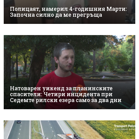
Полицаят, намерил 4-годишния Марти:
Започна силно да ме прегръща
Натоварен уикенд за планинските
спасители: Четири инцидента при
Седемте рилски езера само за два дни