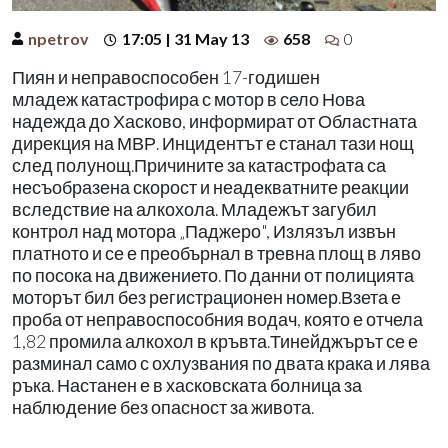
npetrov
17:05 | 31 May 13
658
0
Пиян и неправоспособен 17-годишен
младеж катастрофира с мотор в село Нова
надежда до Хасково, информират от Областната
дирекция на МВР. Инцидентът е станал тази нощ
след полунощ.Причините за катастрофата са
несъобразена скорост и неадекватните реакции
вследствие на алкохола. Младежът загубил
контрол над мотора „Паджеро", Излязъл извън
платното и се е преобърнал в тревна площ в ляво
по посока на движението. По данни от полицията
моторът бил без регистрационен номер.Взета е
проба от неправоспособния водач, която е отчела
1,82 промила алкохол в кръвта.Тинейджърът се е
разминал само с охлузвания по двата крака и лява
ръка. Настанен е в хасковската болница за
наблюдение без опасност за живота.