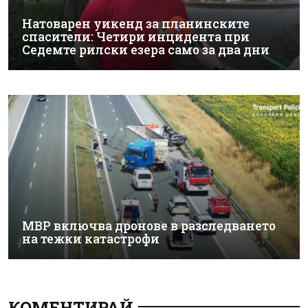
Натоварен уикенд за планинските
спасители: Четири инцидента при
Седемте рилски езера само за два дни
МВР включва дронове в разследването
на тежки катастрофи
КОМЕНТИРАЙ