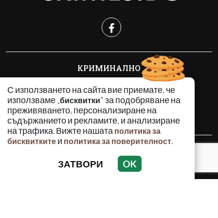
КРИМИНАЛНО
ИНЦИДЕНТИ
С използването на сайта вие приемате, че
АНАЛИЗИ
използваме „
" за подобряване на
бисквитки
ПО СВЕТА
преживяването, персонализиране на
ВОДЕЩИ ТЕМИ
съдържанието и рекламите, и анализиране
на трафика. Вижте нашата
политика за
и
.
бисквитките
политика за поверителност
Използването и публикуването на част или цялото
съдържание на Crimes.BG без разрешение на Медийна
ЗАТВОРИ
OK
група Асмара ЕООД е забранено.
© 2010 - 2026 | Crimes.BG. Всички права запазени.
РЕКЛАМА