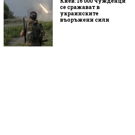
Киев: 16 000 чужденци
се сражават в
украинските
въоръжени сили