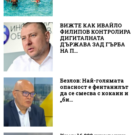
ВИЖТЕ КАК ИВАЙЛО
ФИЛИПОВ КОНТРОЛИРА
ДИГИТАЛНАТА
ДЪРЖАВА ЗАД ГЪРБА
НА П...
Безлов: Най-голямата
опасност е фентанилът
да се смесва с кокаин и
„би...