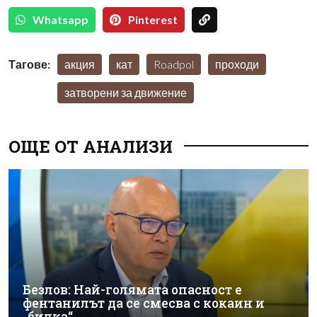
Whatsapp
Pinterest
Тагове:
акция
кат
Roadpol
проходи
затворени за движение
ОЩЕ ОТ АНАЛИЗИ
Безлов: Най-голямата опасност е
фентанилът да се смесва с кокаин и
„билка“