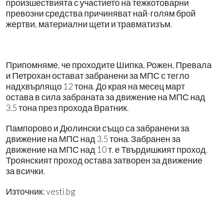
произшествията с участието на тежкотоварни
превозни средства причиняват най-голям брой
жертви, материални щети и травматизъм.
Припомняме, че проходите Шипка, Рожен, Превала
и Петрохан остават забранени за МПС с тегло
надхвърлящо 12 тона. До края на месец март
остава в сила забраната за движение на МПС над
3.5 тона през прохода Вратник.
Пампорово и Дюлински също са забранени за
движение на МПС над 3.5 тона. Забранен за
движение на МПС над 10 т. е Твърдишкият проход.
Троянският проход остава затворен за движение
за всички.
Източник: vesti.bg