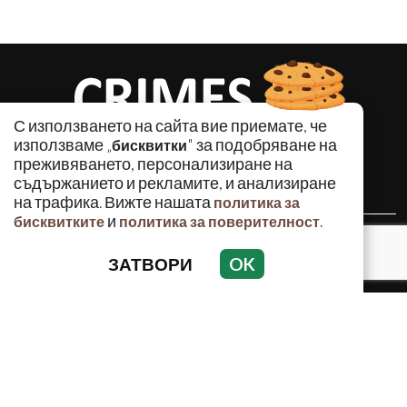
С използването на сайта вие приемате, че
използваме „
" за подобряване на
бисквитки
преживяването, персонализиране на
съдържанието и рекламите, и анализиране
на трафика. Вижте нашата
политика за
и
.
бисквитките
политика за поверителност
КРИМИНАЛНО
ЗАТВОРИ
OK
ИНЦИДЕНТИ
АНАЛИЗИ
ПО СВЕТА
ВОДЕЩИ ТЕМИ
Използването и публикуването на част или цялото