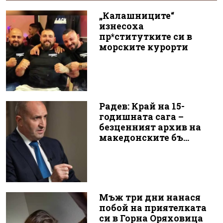
„Калашниците“
изнесоха
пр*ститутките си в
морските курорти
Радев: Край на 15-
годишната сага –
безценният архив на
македонските бъ...
Мъж три дни нанася
побой на приятелката
си в Горна Оряховица