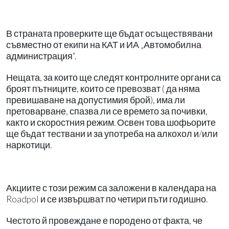
В страната проверките ще бъдат осъществявани
съвместно от екипи на КАТ и ИА „Автомобилна
администрация“.
Нещата, за които ще следят контролните органи са
броят пътниците, които се превозват ( да няма
превишаване на допустимия брой), има ли
претоварване, спазва ли се времето за почивки,
както и скоростния режим. Освен това шофьорите
ще бъдат тествани и за употреба на алкохол и/или
наркотици.
Акциите с този режим са заложени в календара на
Roadpol и се извършват по четири пъти годишно.
Честото й провеждане е породено от факта, че