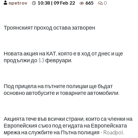
npetrov
10:38 | 09 Feb 22
665
0
Троянският проход остава затворен
Новата акция на КАТ, която е в ход от днес и ще
продължи до 13 февруари.
Под прицела на пътните полицаи ще бъдат
основно автобусите и товарните автомобили.
Акцията тече във всички страни, които са членки на
Европейския съюз под егидата на Европейската
мрежа на службите на Пътна полиция - Roadpol.