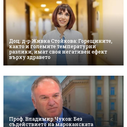
Доц. д-р Живка Стойкова: Горещините,
както и големите температурни
разлики, имат своя негативен ефект
върху здравето
Проф. Владимир Чуков: Без
съдействието на мароканската