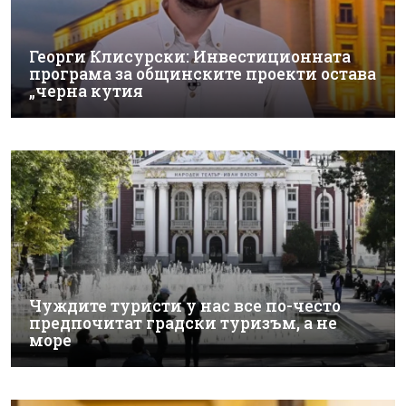
Георги Клисурски: Инвестиционната
програма за общинските проекти остава
„черна кутия
Чуждите туристи у нас все по-често
предпочитат градски туризъм, а не
море