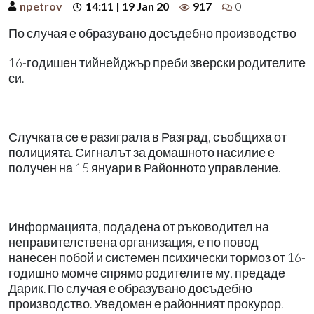
npetrov
14:11 | 19 Jan 20
917
0
По случая е образувано досъдебно производство
16-годишен тийнейджър преби зверски родителите
си.
Случката се е разиграла в Разград, съобщиха от
полицията. Сигналът за домашното насилие е
получен на 15 януари в Районното управление.
Информацията, подадена от ръководител на
неправителствена организация, е по повод
нанесен побой и системен психически тормоз от 16-
годишно момче спрямо родителите му, предаде
Дарик. По случая е образувано досъдебно
производство. Уведомен е районният прокурор.