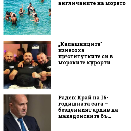
англичаните на морето
„Калашниците“
изнесоха
пр*ститутките си в
морските курорти
Радев: Край на 15-
годишната сага –
безценният архив на
македонските бъ...