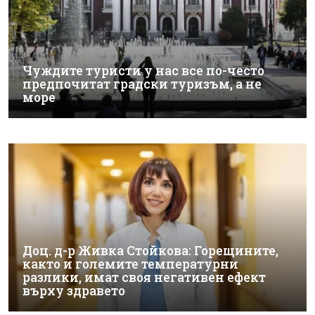
Чуждите туристи у нас все по-често
предпочитат градски туризъм, а не
море
Доц. д-р Живка Стойкова: Горещините,
както и големите температурни
разлики, имат своя негативен ефект
върху здравето