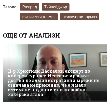
Тагове:
Разград
Тийнейджър
физически тормоз
психически тормоз
ОЩЕ ОТ АНАЛИЗИ
Д-р Християн Даскалов, експерт по
киберсигурност: Неоторизираният
достъп до административни мрежи не
означава непременно, че е имало
изтичане на данни или мащабна
хакерска атака