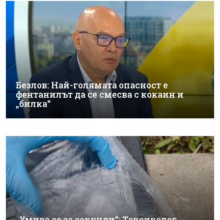
Безлов: Най-голямата опасност е
фентанилът да се смесва с кокаин и
„билка“
„Умира се за секунди“: Токсиколог