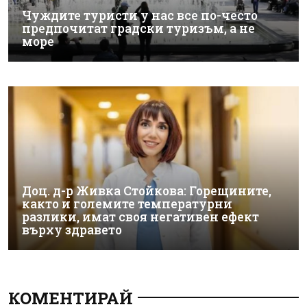
Чуждите туристи у нас все по-често
предпочитат градски туризъм, а не
море
Доц. д-р Живка Стойкова: Горещините,
както и големите температурни
разлики, имат своя негативен ефект
върху здравето
КОМЕНТИРАЙ