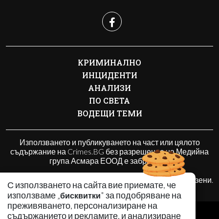
КРИМИНАЛНО
ИНЦИДЕНТИ
АНАЛИЗИ
ПО СВЕТА
ВОДЕЩИ ТЕМИ
Използването и публикуването на част или цялото
съдържание на Crimes.BG без разрешение на Медийна
група Асмара ЕООД е забранено.
© 2010 - 2026 | Crimes.BG. Всички права запазени.
С използването на сайта вие приемате, че
използваме „
" за подобряване на
бисквитки
преживяването, персонализиране на
РЕКЛАМА
съдържанието и рекламите, и анализиране