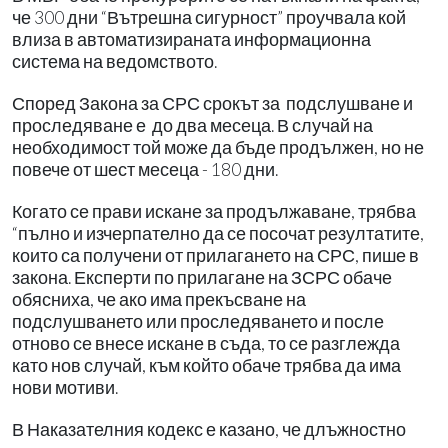
че 300 дни “Вътрешна сигурност” проучвала кой
влиза в автоматизираната информационна
система на ведомството.
Според Закона за СРС срокът за подслушване и
проследяване е до два месеца. В случай на
необходимост той може да бъде продължен, но не
повече от шест месеца - 180 дни.
Когато се прави искане за продължаване, трябва
“пълно и изчерпателно да се посочат резултатите,
които са получени от прилагането на СРС, пише в
закона. Експерти по прилагане на ЗСРС обаче
обясниха, че ако има прекъсване на
подслушването или проследяването и после
отново се внесе искане в съда, то се разглежда
като нов случай, към който обаче трябва да има
нови мотиви.
В Наказателния кодекс е казано, че длъжностно