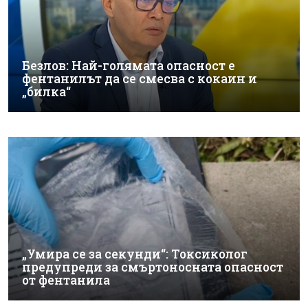
Безлов: Най-голямата опасност е
фентанилът да се смесва с кокаин и
„билка“
„Умира се за секунди“: Токсиколог
предупреди за смъртоносната опасност
от фентанила