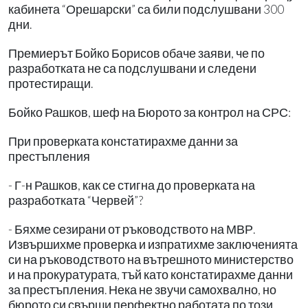
кабинета “Орешарски” са били подслушвани 300
дни.
Премиерът Бойко Борисов обаче заяви, че по
разработката не са подслушвани и следени
протестиращи.
Бойко Рашков, шеф на Бюрото за контрол на СРС:
При проверката констатирахме данни за
престъпления
- Г-н Рашков, как се стигна до проверката на
разработката “Червей”?
- Бяхме сезирани от ръководството на МВР.
Извършихме проверка и изпратихме заключенията
си на ръководството на вътрешното министерство
и на прокуратурата, тъй като констатирахме данни
за престъпления. Нека не звучи самохвално, но
бюрото си свърши перфектно работата по този