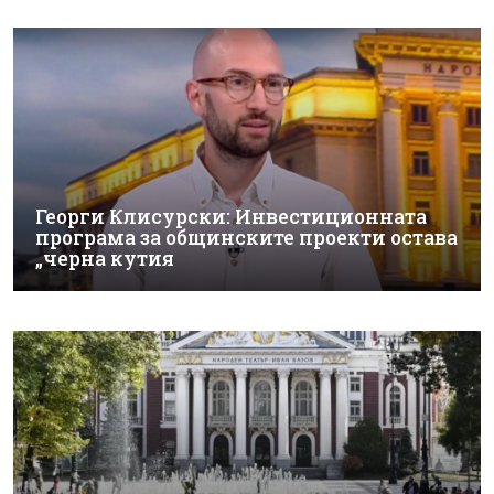
Георги Клисурски: Инвестиционната
програма за общинските проекти остава
„черна кутия