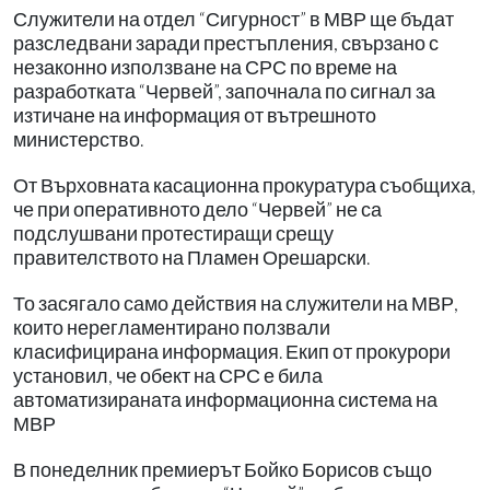
Служители на отдел “Сигурност” в МВР ще бъдат
разследвани заради престъпления, свързано с
незаконно използване на СРС по време на
разработката “Червей”, започнала по сигнал за
изтичане на информация от вътрешното
министерство.
От Върховната касационна прокуратура съобщиха,
че при оперативното дело “Червей” не са
подслушвани протестиращи срещу
правителството на Пламен Орешарски.
То засягало само действия на служители на МВР,
които нерегламентирано ползвали
класифицирана информация. Екип от прокурори
установил, че обект на СРС е била
автоматизираната информационна система на
МВР
В понеделник премиерът Бойко Борисов също