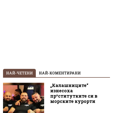
НАЙ-ЧЕТЕНИ
НАЙ-КОМЕНТИРАНИ
„Калашниците“
изнесоха
пр*ститутките си в
морските курорти