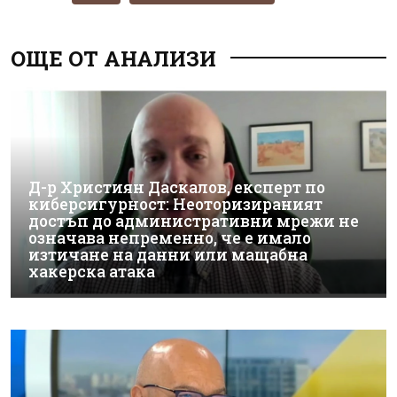
ОЩЕ ОТ АНАЛИЗИ
Д-р Християн Даскалов, експерт по
киберсигурност: Неоторизираният
достъп до административни мрежи не
означава непременно, че е имало
изтичане на данни или мащабна
хакерска атака