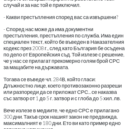
случай и за нас той е приключил.
- Какви престъпления според вас са извършени?
- Според нас може да има документни
престъпления, престъпления по служба. Има един
специален текст, който бе въведен в Наказателния
кодекс през 2008 г., след като България бе осъдена
по дело от Европейския съд. Той излезе с решение,
че у нас се прилагат прекомерно голям брой СРС
за мащабите на държавата.
Тогава се въведе чл. 284В, който гласи:
Длъжностно лице, което противозаконно разреши
или разпореди да се приложат СРС... се наказва
със затвор от 1 до 5 г. затвор и с глоба до 5 хил. лв.
Вече излезе в медиите, че едно СРС е прилагано
300 дни. Такъв срок нашият закон не предвижда,
максималният е 180 дни. Ето ви като пример едно