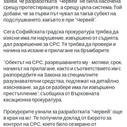
заяви, че разработката “Червей” не била насочена
срещу протестиращите, а срещу цяла система. Той
добави, че за първи път чувал за такъв субект на
подслушването, какъвто е при “Червей”.
Сега Софийската градска прокуратура трябва да
изясни има ли нарушение, извършено от съдията,
дал разрешение за СРС. Тя трябва да провери и
начина на искане и прилагане на бръмбарите.
“Обектът на СРС, разрешаването му - мотиви, срок,
начинът на прилагане, както и съответствието им с
разпоредбите на Закона за специалните
разузнавателни средства, подлежат на детайлно
изясняване, за да се разбере има ли извършено
престъпление”, съобщиха от Върховната
касационна прокуратура.
Прокурорите узнали за разработката “Червей” още
в края на м.г. Те получили доклад от Бюрото за
контрол на СРС, което било сезирано от