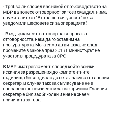
- Трябва ли според вас някой от ръководството на
МВР да понесе отговорност за този скандал, нима
служителите от “Вътрешна сигурност” не са
уведомили шефовете си за операцията?
- Въздържам се от отговор на въпроса за
отговорността, нека да го оставим на
прокуратурата. Мога само да ви кажа, че след
промените в закона през 2013 г. министърът не
участва в процедурата за СРС
В МВР имат регламент, според който всички
искания за разрешения до компетентните
съдилища би следвало да се съгласуват с главния
секретар. В случая такова съгласуване не е
направено по неизвестни за нас причини. Главният
секретар е бил заобиколен и ние не знаем
причината за това.