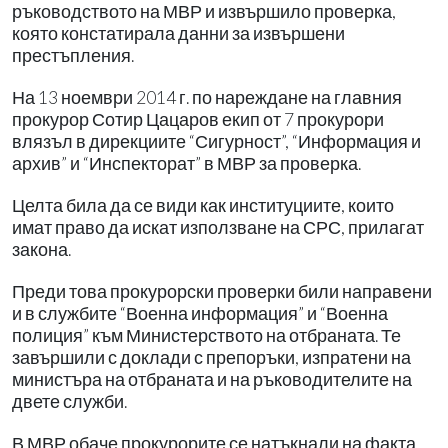
ръководството на МВР и извършило проверка,
която констатирала данни за извършени
престъпления.
На 13 ноември 2014 г. по нареждане на главния
прокурор Сотир Цацаров екип от 7 прокурори
влязъл в дирекциите “Сигурност”, “Информация и
архив” и “Инспекторат” в МВР за проверка.
Целта била да се види как институциите, които
имат право да искат използване на СРС, прилагат
закона.
Преди това прокурорски проверки били направени
и в службите “Военна информация” и “Военна
полиция” към Министерството на отбраната. Те
завършили с доклади с препоръки, изпратени на
министъра на отбраната и на ръководителите на
двете служби.
В МВР обаче прокурорите се натъкнали на факта,