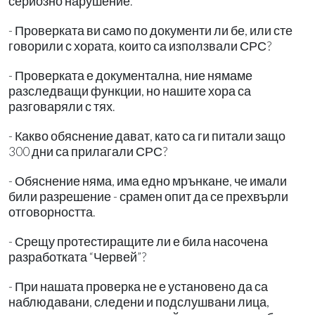
сериозно нарушение.
- Проверката ви само по документи ли бе, или сте
говорили с хората, които са използвали СРС?
- Проверката е документална, ние нямаме
разследващи функции, но нашите хора са
разговаряли с тях.
- Какво обяснение дават, като са ги питали защо
300 дни са прилагали СРС?
- Обяснение няма, има едно мрънкане, че имали
били разрешение - срамен опит да се прехвърли
отговорността.
- Срещу протестиращите ли е била насочена
разработката “Червей”?
- При нашата проверка не е установено да са
наблюдавани, следени и подслушвани лица,