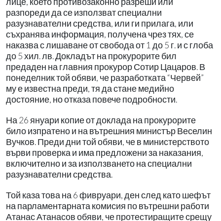
лице, което противозаконно разреши или
разпореди да се използват специални
разузнавателни средства, или ги прилага, или
съхранява информация, получена чрез тях, се
наказва с лишаване от свобода от 1 до 5 г. и с глоба
до 5 хил. лв. Докладът на прокурорите бил
предаден на главния прокурор Сотир Цацаров. В
понеделник той обяви, че разработката “Червей”
му е известна преди, тя да стане медийно
достояние, но отказа повече подробности.
На 26 януари копие от доклада на прокурорите
било изпратено и на вътрешния министър Веселин
Вучков. Преди дни той обяви, че в министерството
върви проверка и има предложени за наказания,
включително и за използването на специални
разузнавателни средства.
Той каза това на 6 фивруари, ден след като шефът
на парламентарната комисия по вътрешни работи
Атанас Атанасов обяви, че протестиращите срещу