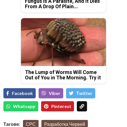
Fungus Is A Parasite, And It Dies
From A Drop Of Plain...
The Lump of Worms Will Come
Out of You in The Morning. Try it
Facebook
Viber
Тwitter
Whatsapp
Pinterest
Тагове:
СРС
Разработка Червей