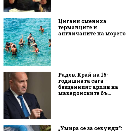
Цигани смениха
германците и
англичаните на морето
Радев: Край на 15-
годишната сага –
безценният архив на
македонските бъ...
„Умира се за секунди“: