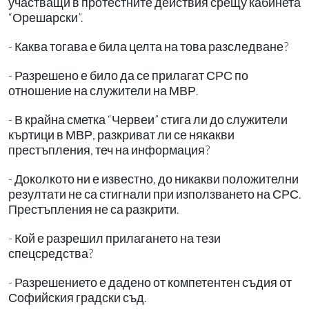
участващи в протестните действия срещу кабинета
“Орешарски”.
- Каква тогава е била целта на това разследване?
- Разрешено е било да се прилагат СРС по
отношение на служители на МВР.
- В крайна сметка “Червеи” стига ли до служители
къртици в МВР, разкриват ли се някакви
престъпления, теч на информация?
- Доколкото ни е известно, до никакви положителни
резултати не са стигнали при използването на СРС.
Престъпления не са разкрити.
- Кой е разрешил прилагането на тези
спецсредства?
- Разрешението е дадено от компетентен съдия от
Софийския градски съд.