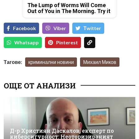
The Lump of Worms Will Come
Out of You in The Morning. Try it
Facebook
Viber
Тwitter
Whatsapp
Pinterest
Тагове:
криминални новини
Михаил Миков
ОЩЕ ОТ АНАЛИЗИ
Д-р Християн Даскалов, експерт по
киберсигурност: Неоторизираният