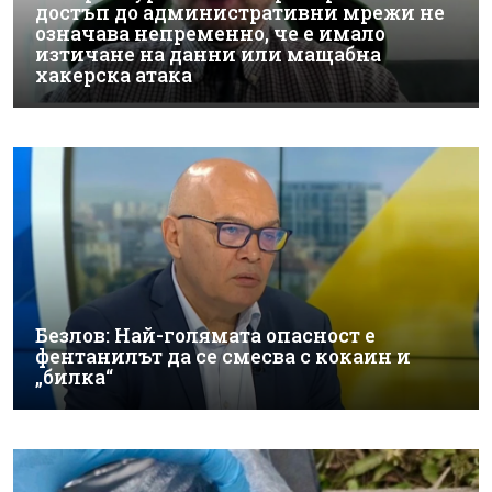
достъп до административни мрежи не
означава непременно, че е имало
изтичане на данни или мащабна
хакерска атака
Безлов: Най-голямата опасност е
фентанилът да се смесва с кокаин и
„билка“