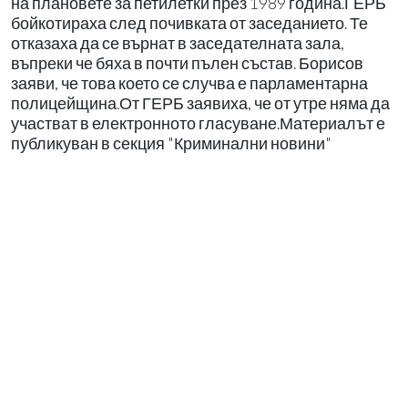
на плановете за петилетки през 1989 година.ГЕРБ
бойкотираха след почивката от заседанието. Те
отказаха да се върнат в заседателната зала,
въпреки че бяха в почти пълен състав. Борисов
заяви, че това което се случва е парламентарна
полицейщина.От ГЕРБ заявиха, че от утре няма да
участват в електронното гласуване.Материалът е
публикуван в секция "Криминални новини"