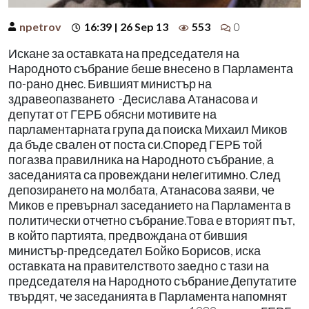
npetrov
16:39 | 26 Sep 13
553
0
Искане за оставката на председателя на
Народното събрание беше внесено в Парламента
по-рано днес. Бившият министър на
здравеопазването -Десислава Атанасова и
депутат от ГЕРБ обясни мотивите на
парламентарната група да поиска Михаил Миков
да бъде свален от поста си.Според ГЕРБ той
погазва правилника на Народното събрание, а
заседанията са провеждани нелегитимно. След
депозирането на молбата, Атанасова заяви, че
Миков е превърнал заседанието на Парламента в
политически отчетно събрание.Това е вторият път,
в който партията, предвождана от бившия
министър-председател Бойко Борисов, иска
оставката на правителството заедно с тази на
председателя на Народното събрание.Депутатите
твърдят, че заседанията в Парламента напомнят