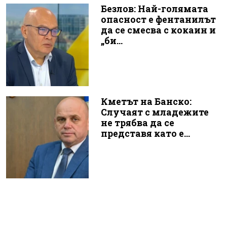
Безлов: Най-голямата
опасност е фентанилът
да се смесва с кокаин и
„би...
Кметът на Банско:
Случаят с младежите
не трябва да се
представя като е...