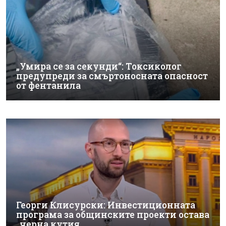
„Умира се за секунди“: Токсиколог
предупреди за смъртоносната опасност
от фентанила
Георги Клисурски: Инвестиционната
програма за общинските проекти остава
„черна кутия