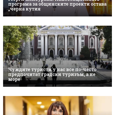
програма за общинските проекти остава
„черна кутия
Чуждите туристи у нас все по-често
предпочитат градски туризъм, а не
море