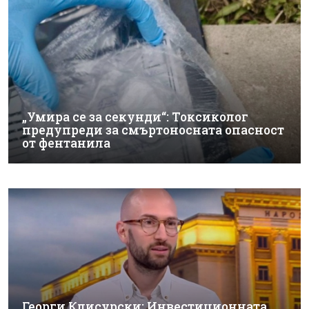
„Умира се за секунди“: Токсиколог
предупреди за смъртоносната опасност
от фентанила
Георги Клисурски: Инвестиционната