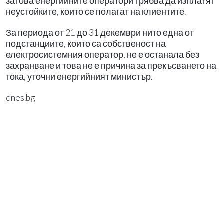
затова енергийните оператори трябва да изплатят
неустойките, които се полагат на клиентите.
За периода от 21 до 31 декември нито една от
подстанциите, които са собственост на
електросистемния оператор, не е останала без
захранване и това не е причина за прекъсването на
тока, уточни енергийният министър.
dnes.bg