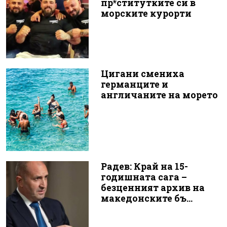
пр*ститутките си в
морските курорти
Цигани смениха
германците и
англичаните на морето
Радев: Край на 15-
годишната сага –
безценният архив на
македонските бъ...