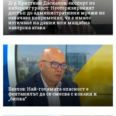
Д-р Християн Даскалов, експерт по
киберсигурност: Неоторизираният
достъп до административни мрежи не
означава непременно, че е имало
изтичане на данни или мащабна
хакерска атака
Безлов: Най-голямата опасност е
фентанилът да се смесва с кокаин и
„билка“