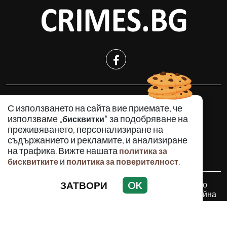
КРИМИНАЛНО
С използването на сайта вие приемате, че
ИНЦИДЕНТИ
използваме „
" за подобряване на
бисквитки
АНАЛИЗИ
преживяването, персонализиране на
съдържанието и рекламите, и анализиране
ПО СВЕТА
на трафика. Вижте нашата
политика за
ВОДЕЩИ ТЕМИ
и
.
бисквитките
политика за поверителност
ЗАТВОРИ
OK
Използването и публикуването на част или цялото
съдържание на Crimes.BG без разрешение на Медийна
група Асмара ЕООД е забранено.
© 2010 - 2026 | Crimes.BG. Всички права запазени.