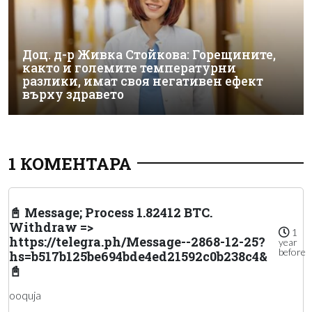
Доц. д-р Живка Стойкова: Горещините,
както и големите температурни
разлики, имат своя негативен ефект
върху здравето
1 КОМЕНТАРА
📓 Message; Process 1.82412 BTC.
Withdraw =>
1
https://telegra.ph/Message--2868-12-25?
year
before
hs=b517b125be694bde4ed21592c0b238c4&
📓
ooquja