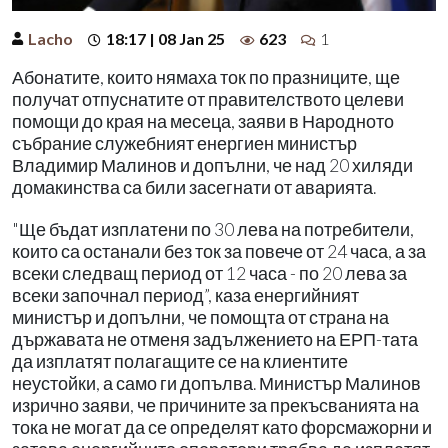
Lacho
18:17 | 08 Jan 25
623
1
Абонатите, които нямаха ток по празниците, ще
получат отпуснатите от правителството целеви
помощи до края на месеца, заяви в Народното
събрание служебният енергиен министър
Владимир Малинов и допълни, че над 20 хиляди
домакинства са били засегнати от аварията.
"Ще бъдат изплатени по 30 лева на потребители,
които са останали без ток за повече от 24 часа, а за
всеки следващ период от 12 часа - по 20 лева за
всеки започнал период”, каза енергийният
министър и допълни, че помощта от страна на
държавата не отменя задължението на ЕРП-тата
да изплатят полагащите се на клиентите
неустойки, а само ги допълва. Министър Малинов
изрично заяви, че причините за прекъсванията на
тока не могат да се определят като форсмажорни и