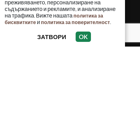
преживяването, персонализиране на
съдържанието и рекламите, и анализиране
на трафика. Вижте нашата
политика за
и
.
бисквитките
политика за поверителност
ЗАТВОРИ
OK
КРИМИНАЛНО
ИНЦИДЕНТИ
АНАЛИЗИ
ПО СВЕТА
ВОДЕЩИ ТЕМИ
Използването и публикуването на част или цялото
съдържание на Crimes.BG без разрешение на Медийна
група Асмара ЕООД е забранено.
© 2010 - 2026 | Crimes.BG. Всички права запазени.
РЕКЛАМА