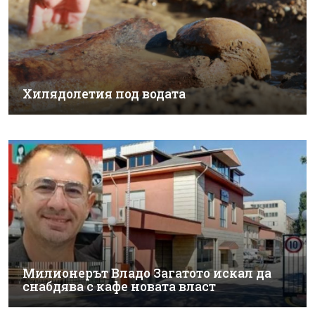
Хилядолетия под водата
Милионерът Владо Загатото искал да
снабдява с кафе новата власт