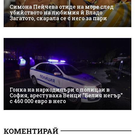
Симона Пейчева отиде на море след
убийството на любимия й Владо
Загатото, скарала се с него за пари
Гонка на наркодилъри с полицаи в
София, арестуваха Венци "Белия негър"
с 460 000 евро в него
КОМЕНТИРАЙ