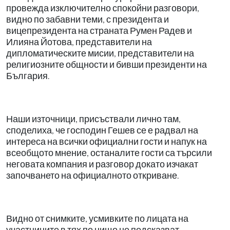
провежда изключително спокойни разговори,
видно по забавни теми, с президента и
вицепрезидента на страната Румен Радев и
Илияна Йотова, представители на
дипломатическите мисии, представители на
религиозните общности и бивши президенти на
България.
Наши източници, присъствали лично там,
споделиха, че господин Гешев се е радвал на
интереса на всички официални гости и напук на
всеобщото мнение, останалите гости са търсили
неговата компания и разговор докато изчакат
започването на официалното откриване.
Видно от снимките, усмивките по лицата на
участниците в тях по нищо не подсказват