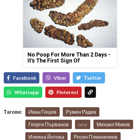
No Poop For More Than 2 Days -
It's The First Sign Of
Facebook
Viber
Тwitter
Whatsapp
Pinterest
Тагове:
Иван Гешев
Румен Радев
Георги Първанов
new
Михаил Миков
Илияна Йотова
Росен Плевнелиев