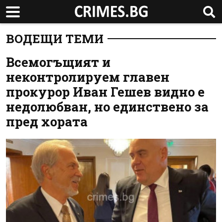
ВОДЕЩИ ТЕМИ
Всемогъщият и
неконтролируем главен
прокурор Иван Гешев видно е
недолюбван, но единствено за
пред хората