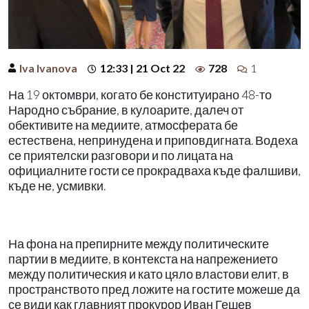
Iva Ivanova
12:33 | 21 Oct 22
728
1
На 19 октомври, когато бе конституирано 48-то
Народно събрание, в кулоарите, далеч от
обективите на медиите, атмосферата бе
естествена, непринудена и приповдигната. Водеха
се приятелски разговори и по лицата на
официалните гости се прокрадваха къде фалшиви,
къде не, усмивки.
На фона на препирните между политическите
партии в медиите, в контекста на напрежението
между политическия и като цяло властови елит, в
пространството пред ложите на гостите можеше да
се види как главният прокурор Иван Гешев