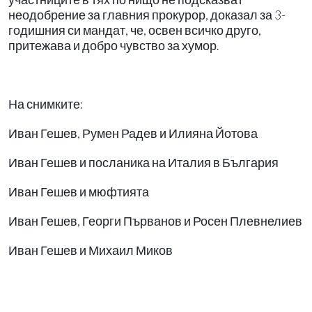
неодобрение за главния прокурор, доказал за 3-
годишния си мандат, че, освен всичко друго,
притежава и добро чувство за хумор.
На снимките:
Иван Гешев, Румен Радев и Илияна Йотова
Иван Гешев и посланика на Италия в България
Иван Гешев и мюфтията
Иван Гешев, Георги Първанов и Росен Плевнелиев
Иван Гешев и Михаил Миков