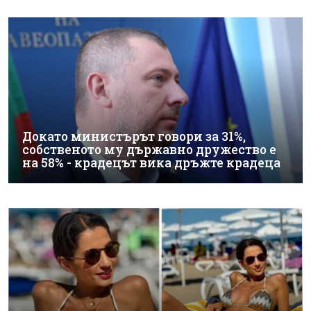
Докато министърът говори за 31%,
собственото му държавно дружество е
на 58% - крадецът вика дръжте крадеца