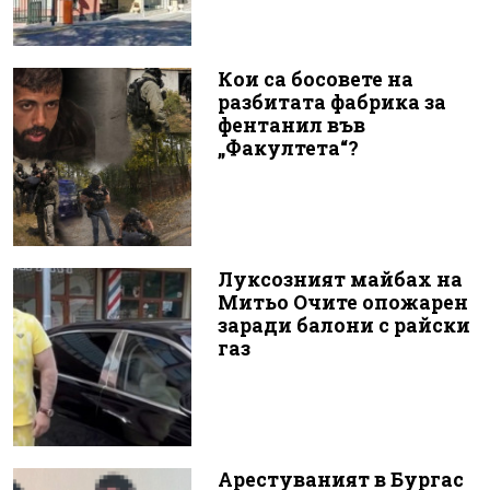
Кои са босовете на
разбитата фабрика за
фентанил във
„Факултета“?
Луксозният майбах на
Митьо Очите опожарен
заради балони с райски
газ
Арестуваният в Бургас