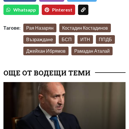
Whatsapp
Pinterest
Тагове:
Рая Назарян
Костадин Костадинов
Възраждане
БСП
ИТН
ППДБ
Джейхан Ибрямов
Рамадан Аталай
ОЩЕ ОТ ВОДЕЩИ ТЕМИ