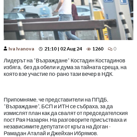
Iva Ivanova
21:10 | 02 Aug 24
1260
0
Лидерът на "Възраждане" Костадин Костадинов
избяга,
без да обели и дума за тайната среща, на
която взе участие по-рано тази вечер в НДК.
Припомняме, че представители на ППДБ,
"Възраждане", БСП и ИТН се събраха, за да
измислят план как да свалят от председателския
пост Рая Назарян. На разговорите присъстваха и
независимите депутати от кръга на Доган -
Рамадан Аталай и Джейхан Ибрямов.