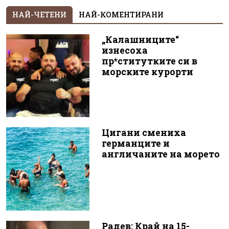
НАЙ-ЧЕТЕНИ
НАЙ-КОМЕНТИРАНИ
„Калашниците“
изнесоха
пр*ститутките си в
морските курорти
Цигани смениха
германците и
англичаните на морето
Радев: Край на 15-