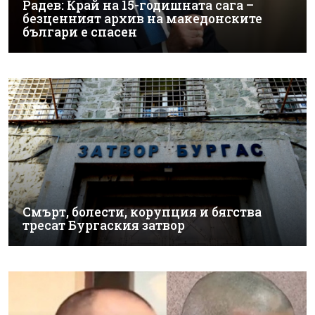
Радев: Край на 15-годишната сага –
безценният архив на македонските
българи е спасен
Смърт, болести, корупция и бягства
тресат Бургаския затвор