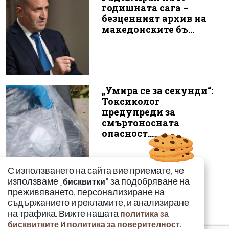
годишната сага –
безценният архив на
македонските бъ...
„Умира се за секунди“:
Токсиколог
предупреди за
смъртоносната
опасност...
С използването на сайта вие приемате, че
използваме „
" за подобряване на
бисквитки
преживяването, персонализиране на
съдържанието и рекламите, и анализиране
на трафика. Вижте нашата
политика за
и
.
бисквитките
политика за поверителност