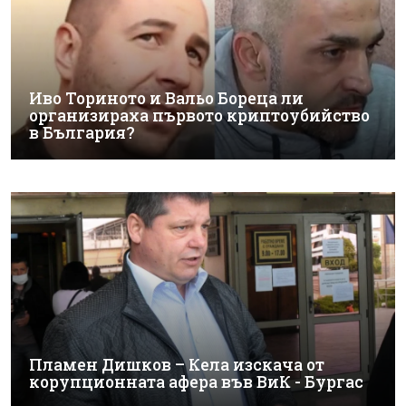
Иво Ториното и Вальо Бореца ли
организираха първото криптоубийство
в България?
Пламен Дишков – Кела изскача от
корупционната афера във ВиК - Бургас