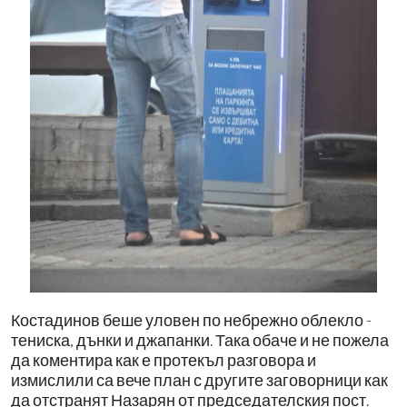
Костадинов беше уловен по небрежно облекло -
тениска, дънки и джапанки. Така обаче и не пожела
да коментира как е протекъл разговора и
измислили са вече план с другите заговорници как
да отстранят Назарян от председателския пост.