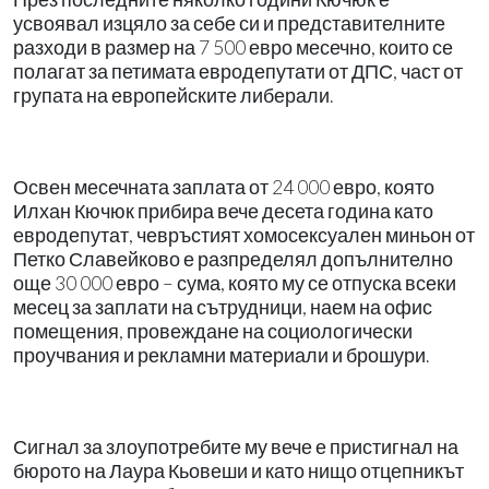
усвоявал изцяло за себе си и представителните
разходи в размер на 7 500 евро месечно, които се
полагат за петимата евродепутати от ДПС, част от
групата на европейските либерали.
Освен месечната заплата от 24 000 евро, която
Илхан Кючюк прибира вече десета година като
евродепутат, чевръстият хомосексуален миньон от
Петко Славейково е разпределял допълнително
още 30 000 евро – сума, която му се отпуска всеки
месец за заплати на сътрудници, наем на офис
помещения, провеждане на социологически
проучвания и рекламни материали и брошури.
Сигнал за злоупотребите му вече е пристигнал на
бюрото на Лаура Кьовеши и като нищо отцепникът