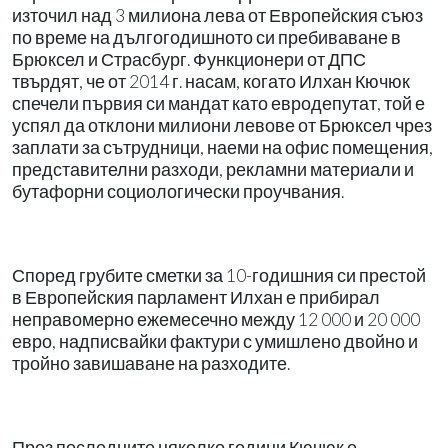
източил над 3 милиона лева от Европейския съюз
по време на дългогодишното си пребиваване в
Брюксел и Страсбург. Функционери от ДПС
твърдят, че от 2014 г. насам, когато Илхан Кючюк
спечели първия си мандат като евродепутат, той е
успял да отклони милиони левове от Брюксел чрез
заплати за сътрудници, наеми на офис помещения,
представителни разходи, рекламни материали и
бутафорни социологически проучвания.
Според грубите сметки за 10-годишния си престой
в Европейския парламент Илхан е прибирал
неправомерно ежемесечно между 12 000 и 20 000
евро, надписвайки фактури с умишлено двойно и
тройно завишаване на разходите.
През последните няколко години Кючюк е