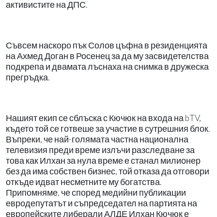
активистите на ДПС.
Съвсем наскоро пък Солов цъфна в резиденцията
на Ахмед Доган в Росенец за да му засвидетелства
подкрепа и двамата лъснаха на снимка в дружеска
прегръдка.
Нашият екип се сблъска с Кючюк на входа на bTV,
където той се готвеше за участие в сутрешния блок.
Въпреки, че най-голямата частна национална
телевизия преди време излъчи разследване за
това как Илхан за нула време е станал милионер
без да има собствен бизнес, той отказа да отговори
откъде идват несметните му богатства.
Припомняме, че според медийни публикации
евродепутатът и съпредседател на партията на
европейските либерали АЛДЕ Илхан Кючюк е