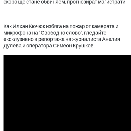
скоро ще стане обвиняем, прогнозират магистрати.
Как Илхан Кючюк избяга на пожар от камерата и
микрофона на “Свободно слово”, гледайте
ексклузивно в репортажа на журналиста Анелия
Дулева и оператора Симеон Крушков.