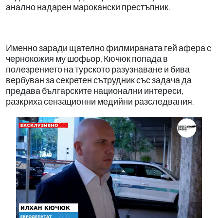
анално надарен марокански престъпник.
Именно заради щателно филмираната гей афера с
чернокожия му шофьор, Кючюк попада в
полезрението на турското разузнаване и бива
вербуван за секретен сътрудник със задача да
предава българските национални интереси,
разкриха сензационни медийни разследвания.