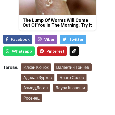
The Lump Of Worms Will Come
Out Of You In The Morning. Try It
Facebook
Viber
Тwitter
Whatsapp
Pinterest
Тагове:
Илхан Кючюк
Валентин Тончев
Адриан Зурков
Благо Солов
Ахмед Доган
Лаура Кьовеши
Росенец