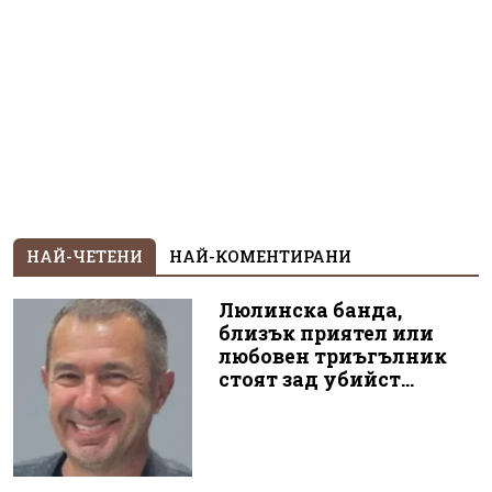
НАЙ-ЧЕТЕНИ
НАЙ-КОМЕНТИРАНИ
Люлинска банда,
близък приятел или
любовен триъгълник
стоят зад убийст...