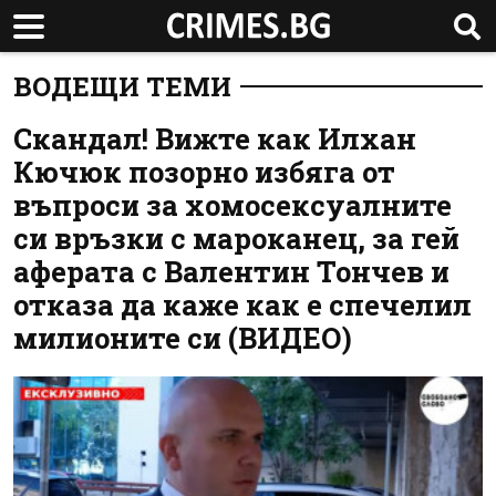
ВОДЕЩИ ТЕМИ
Скандал! Вижте как Илхан
Кючюк позорно избяга от
въпроси за хомосексуалните
си връзки с мароканец, за гей
аферата с Валентин Тончев и
отказа да каже как е спечелил
милионите си (ВИДЕО)