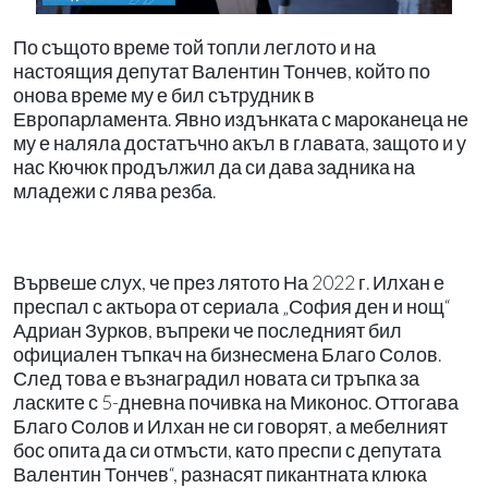
По същото време той топли леглото и на
настоящия депутат Валентин Тончев, който по
онова време му е бил сътрудник в
Европарламента. Явно издънката с мароканеца не
му е наляла достатъчно акъл в главата, защото и у
нас Кючюк продължил да си дава задника на
младежи с лява резба.
Вървеше слух, че през лятото На 2022 г. Илхан е
преспал с актьора от сериала „София ден и нощ“
Адриан Зурков, въпреки че последният бил
официален тъпкач на бизнесмена Благо Солов.
След това е възнаградил новата си тръпка за
ласките с 5-дневна почивка на Миконос. Оттогава
Благо Солов и Илхан не си говорят, а мебелният
бос опита да си отмъсти, като преспи с депутата
Валентин Тончев“, разнасят пикантната клюка