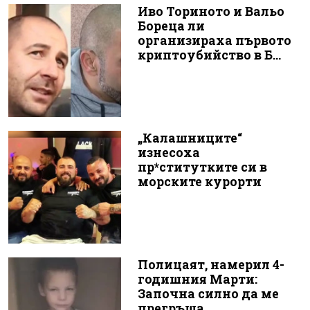
Иво Ториното и Вальо
Бореца ли
организираха първото
криптоубийство в Б...
„Калашниците“
изнесоха
пр*ститутките си в
морските курорти
Полицаят, намерил 4-
годишния Марти:
Започна силно да ме
прегръща