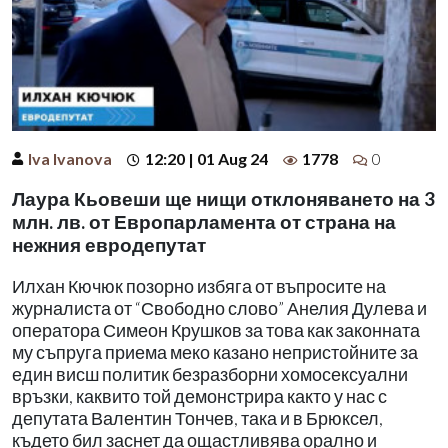
Iva Ivanova
12:20 | 01 Aug 24
1778
0
Лаура Кьовеши ще нищи отклоняването на 3
млн. лв. от Европарламента от страна на
нежния евродепутат
Илхан Кючюк позорно избяга от въпросите на
журналиста от “Свободно слово” Анелия Дулева и
оператора Симеон Крушков за това как законната
му съпруга приема меко казано непристойните за
един висш политик безразборни хомосексуални
връзки, каквито той демонстрира както у нас с
депутата Валентин Тончев, така и в Брюксел,
където бил заснет да ощастливява орално и