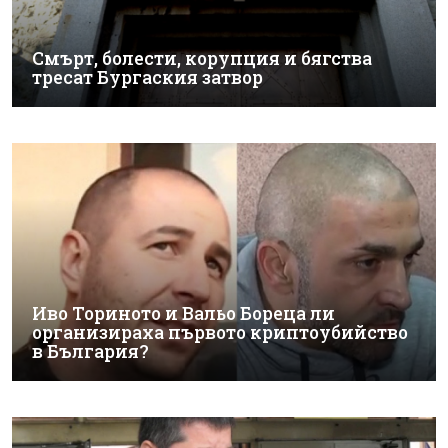
Смърт, болести, корупция и бягства
тресат Бургаския затвор
Иво Ториното и Вальо Бореца ли
организираха първото криптоубийство
в България?