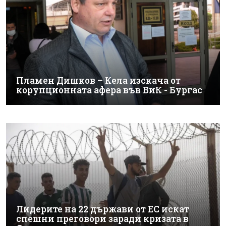
Пламен Дишков – Кела изскача от
корупционната афера във ВиК - Бургас
Лидерите на 22 държави от ЕС искат
спешни преговори заради кризата в