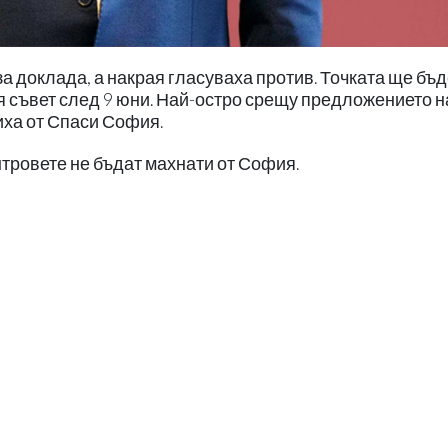
 доклада, а накрая гласуваха против. Точката ще бъ
 съвет след 9 юни. Най-остро срещу предложението н
иха от Спаси София.
нтровете не бъдат махнати от София.