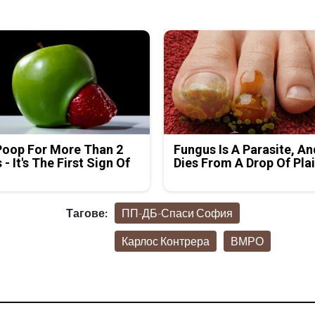
Poop For More Than 2
Fungus Is A Parasite, An
 - It's The First Sign Of
Dies From A Drop Of Plai
Тагове:
ПП-ДБ-Спаси София
Карлос Контрера
ВМРО