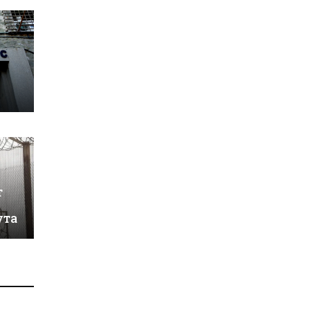
т
ута