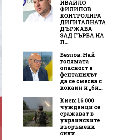
ИВАЙЛО
ФИЛИПОВ
КОНТРОЛИРА
ДИГИТАЛНАТА
ДЪРЖАВА
ЗАД ГЪРБА НА
П...
Безлов: Най-
голямата
опасност е
фентанилът
да се смесва с
кокаин и „би...
Киев: 16 000
чужденци се
сражават в
украинските
въоръжени
сили