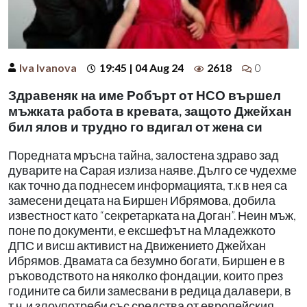
Iva Ivanova
19:45 | 04 Aug 24
2618
0
Здравеняк на име Робърт от НСО вършел
мъжката работа в кревата, защото Джейхан
бил ялов и трудно го вдигал от жена си
Поредната мръсна тайна, залостена здраво зад
дуварите на Сарая излиза наяве. Дълго се чудехме
как точно да поднесем информацията, т.к в нея са
замесени децата на Биршен Ибрямова, добила
известност като “секретарката на Доган”. Неин мъж,
поне по документи, е ексшефът на Младежкото
ДПС и висш активист на Движението Джейхан
Ибрямов. Двамата са безумно богати, Биршен е в
ръководството на няколко фондации, които през
годините са били замесвани в редица далавери, в
т.ч. и злоупотреби със средства от европейския