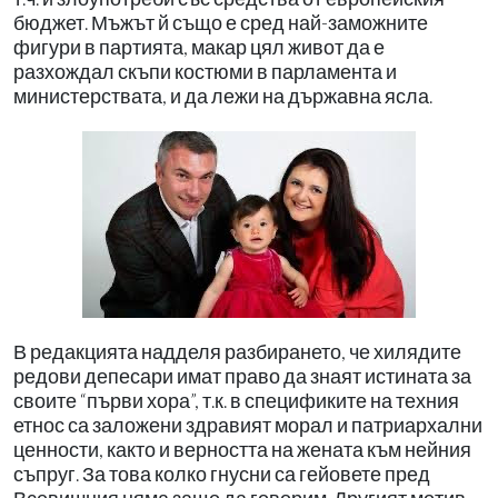
бюджет. Мъжът й също е сред най-заможните
фигури в партията, макар цял живот да е
разхождал скъпи костюми в парламента и
министерствата, и да лежи на държавна ясла.
В редакцията надделя разбирането, че хилядите
редови депесари имат право да знаят истината за
своите “първи хора”, т.к. в спецификите на техния
етнос са заложени здравият морал и патриархални
ценности, както и верността на жената към нейния
съпруг. За това колко гнусни са гейовете пред