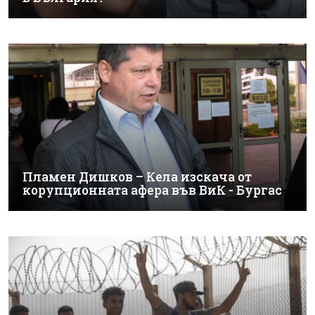
Пламен Дишков – Кела изскача от
корупционната афера във ВиК - Бургас