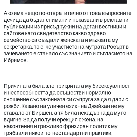
Ако има нещо по-отвратително от това въпросните
дечица да бъдат снимани и показвани в рекламни
публикации из присъдружни на Доган вестници и
сайтове като свидетелство какво здраво
семейство са създали женската и мъжката му
секретарка, то е, че участието на мутрата Робърт в
зачеването е станало със знанието и съгласието на
Ибрямов.
Причината била зле прикритата му бисексуалност
и неспособността да осъществи нормално
сношение със законната си съпруга за да я дари с
рожби. Казано на уличен език - на Джейхан не му
ставало от Биршен, а тя била некадърна да му го
вдигне. За да получи ерекция с жена, на
наконтения и грижливо фризиран политик му
трябвали някои по-нестандартни практики,