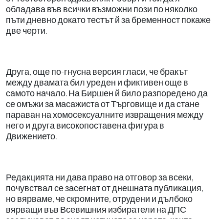
обладава във всички възможни пози по няколко
пъти дневно докато тестът й за бременност покаже
две черти.
Друга, още по-гнусна версия гласи, че бракът
между двамата бил уреден и фиктивен още в
самото начало. На Биршен й било разпоредено да
се омъжи за масажиста от Търговище и да стане
параван на хомосексуалните извращения между
него и друга високопоставена фигура в
Движението.
Редакцията ни дава право на отговор за всеки,
почувствал се засегнат от днешната публикация,
но вярваме, че скромните, отрудени и дълбоко
вярващи във Всевишния избиратели на ДПС