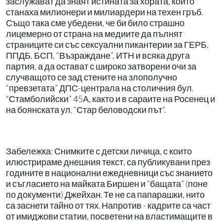
заслужават да знаят истината за хората, които
станаха милионери и милиардери на техен гръб.
Също така сме убедени, че би било страшно
лицемерно от страна на медиите да пълнят
страниците си със сексуални пикантерии за ГЕРБ,
ППДБ, БСП, “Възраждане”, ИТН и всяка друга
партия, а да остават с широко затворени очи за
случващото се зад стените на злополучно
“превзетата” ДПС-централа на столичния бул.
“Стамболийски” 45А, както и в сараите на Росенец и
на боянската ул. “Стар беловодски път”.
Забележка: Снимките с детски личица, с които
илюстрираме днешния текст, са публикувани през
годините в национални ежедневници със знанието
и съгласието на майката Биршен и “бащата” (поне
по документи) Джейхан. Те не са папарашки, нито
са заснети тайно от тях. Напротив - кадрите са част
от имиджови статии, посветени на властимащите в