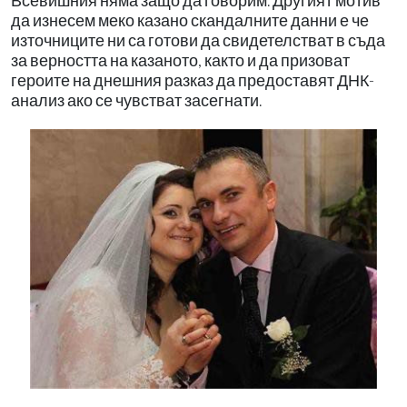
Всевишния няма защо да говорим. Другият мотив
да изнесем меко казано скандалните данни е че
източниците ни са готови да свидетелстват в съда
за верността на казаното, както и да призоват
героите на днешния разказ да предоставят ДНК-
анализ ако се чувстват засегнати.