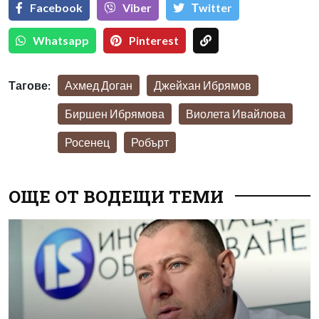
Facebook
Viber
Тwitter
Whatsapp
Pinterest
Тагове:
Ахмед Доган
Джейхан Ибрямов
Биршен Ибрямова
Виолета Ивайлова
Росенец
Робърт
ОЩЕ ОТ ВОДЕЩИ ТЕМИ