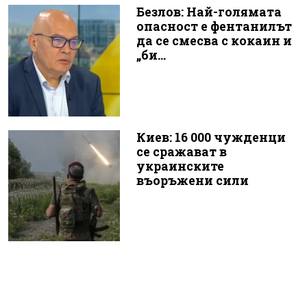
Безлов: Най-голямата
опасност е фентанилът
да се смесва с кокаин и
„би...
Киев: 16 000 чужденци
се сражават в
украинските
въоръжени сили