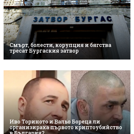
Смърт, болести, корупция и бягства
тресат Бургаския затвор
Иво Ториното и Вальо Бореца ли
организираха първото криптоубийство
в България?