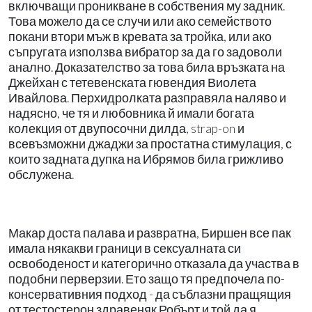
включващи проникване в собствения му задник.
Това можело да се случи или ако семейството
покани втори мъж в кревата за тройка, или ако
съпругата използва вибратор за да го задоволи
анално. Доказателство за това била връзката на
Джейхан с тетевенската гювендия Виолета
Ивайлова. Перхидролката разправяла наляво и
надясно, че тя и любовника й имали богата
колекция от двупосочни дилда, strap-on и
всевъзможни джаджи за простатна стимулация, с
които задната дупка на Ибрямов била грижливо
обслужена.
Макар доста палава и развратна, Биршен все пак
имала някакви граници в сексуалната си
освободеност и категорично отказала да участва в
подобни перверзии. Ето защо тя предпочела по-
консервативния подход - да съблазни пращящия
от тестостерон здравеняк Робърт и той да я