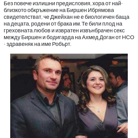
Без повече излишни предисловия, хора от най-
близкото обкръжение на Биршен Ибрямова
свидетелстват, че Джейхан не е биологичен баща
на децата, родени от брака им. Те били плод на
греховната любов и извратен извънбрачен секс
между Биршен и бодигарда на Ахмед Доган от НСО
- здравеняк на име Робърт.