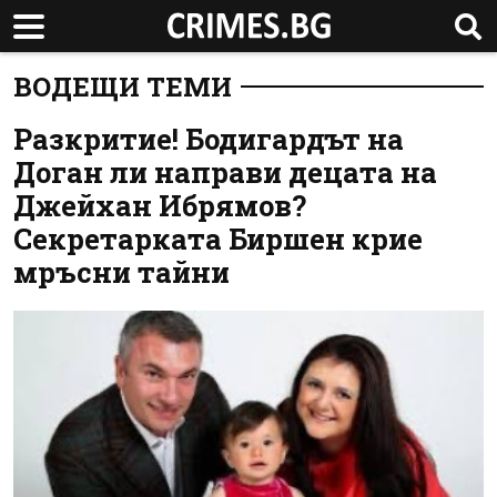
ВОДЕЩИ ТЕМИ
Разкритие! Бодигардът на
Доган ли направи децата на
Джейхан Ибрямов?
Секретарката Биршен крие
мръсни тайни