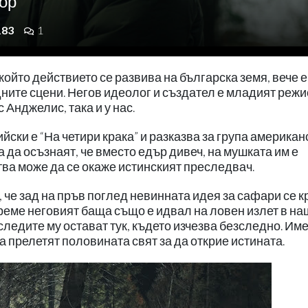
ор
183
1
йто действието се развива на българска земя, вече е
дните сцени. Негов идеолог и създател е младият реж
 Анджелис, така и у нас.
йски е “На четири крака” и разказва за група американ
 да осъзнаят, че вместо едър дивеч, на мушката им е
тва може да се окаже истинският преследвач.
че зад на пръв поглед невинната идея за сафари се к
реме неговият баща също е идвал на ловен излет в на
 следите му остават тук, където изчезва безследно. Им
а прелетят половината свят за да открие истината.