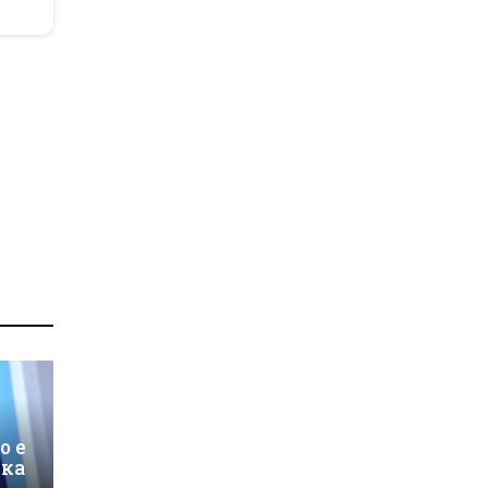
о е
ика