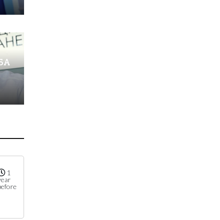
О
БА
1
year
before