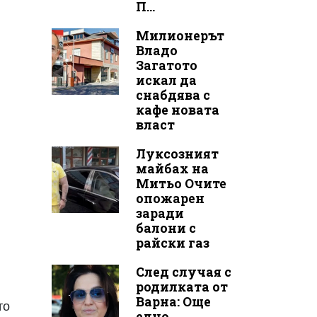
П...
Милионерът
Владо
Загатото
искал да
снабдява с
кафе новата
власт
Луксозният
майбах на
Митьо Очите
опожарен
заради
балони с
райски газ
След случая с
родилката от
Варна: Още
то
едно