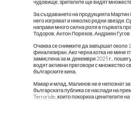
чудовище, зрителите ще видят множеств
За създаването на продукцията Мартин 
него изгряват и няколко родни звезди. 
направи много силна роля в първата пра
Тодоров, Антон Порязов, Андриян Гугов
Очаква се снимките да завършат около 11
финализиран. Ако черна котка не мине п
замислена за м. декември 2025 г., пошег
водят активни преговори с множество св
българските кина.
Макар и млад, Малинов не е непознат за 
българската публика се наслади на пре
Terroride, които покориха ценителите на 