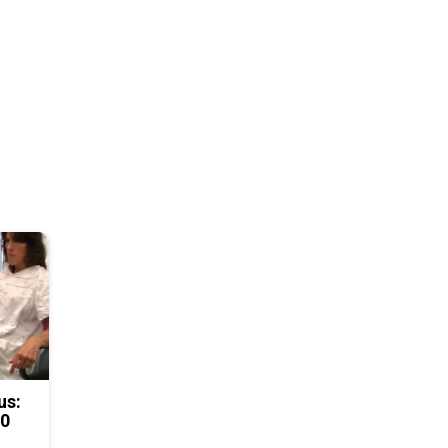
us:
50