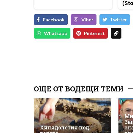
(Sto
Facebook
Viber
Тwitter
Whatsapp
Pinterest
ОЩЕ ОТ ВОДЕЩИ ТЕМИ
Ми
За
Хилядолетия под
сн