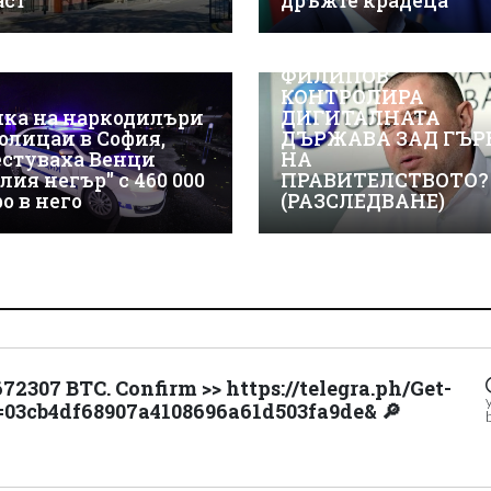
аст
дръжте крадеца
ВИЖТЕ КАК ИВАЙЛ
ФИЛИПОВ
КОНТРОЛИРА
нка на наркодилъри
ДИГИТАЛНАТА
полицаи в София,
ДЪРЖАВА ЗАД ГЪР
естуваха Венци
НА
лия негър" с 460 000
ПРАВИТЕЛСТВОТО?
о в него
(РАЗСЛЕДВАНЕ)
672307 BTC. Confirm >> https://telegra.ph/Get-
=03cb4df68907a4108696a61d503fa9de& 🔎