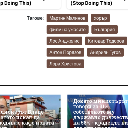
p Doing This)
(Stop Doing This)
Тагове:
Мартин Малинов
хорър
филм на ужасите
България
Лос Анджелис
Китодар Тодоров
Антон Порязов
Андриян Гугов
Лора Христова
Докато министърът
говори за 31%,
лионерът Владо
собственото му
гатото искал да
държавно дружеств
абдява с кафе новата
на 58% - крадецът в