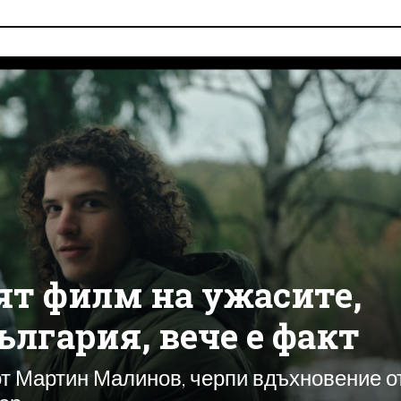
ят филм на ужасите,
ългария, вече е факт
от Мартин Малинов, черпи вдъхновение о