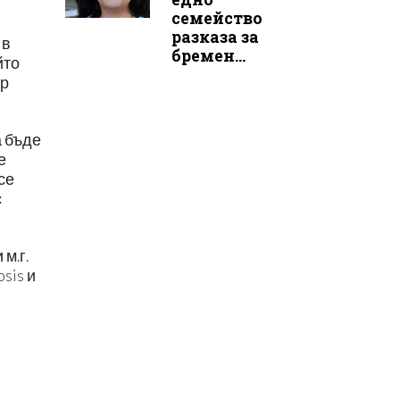
семейство
разказа за
 в
бремен...
йто
ар
а бъде
е
се
с
м.г.
sis и