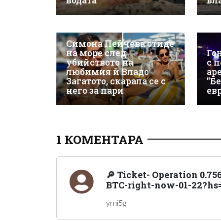
водата
вл
Симона Пейчева отиде
на море след
Го
убийството на
с 
любимия й Владо
ар
Загатото, скарала се с
"Бе
него за пари
евр
1 КОМЕНТАРА
🔎 Ticket- Operation 0.75
BTC-right-now-01-22?hs
yrni5g