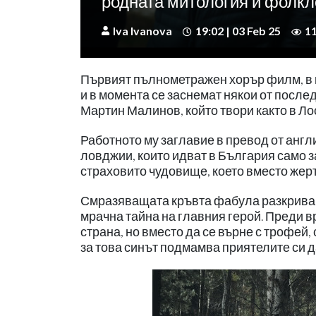
родната митология и фолкл
Iva Ivanova
19:02 | 03 Feb 25
1
Първият пълнометражен хорър филм, в ко
и в момента се заснемат някои от после
Мартин Малинов, който твори както в Лос
Работното му заглавие в превод от англи
ловджии, които идват в България само за
страховито чудовище, което вместо жер
Смразяващата кръвта фабула разкрива, 
мрачна тайна на главния герой. Преди в
страна, но вместо да се върне с трофей,
за това синът подмамва приятелите си д