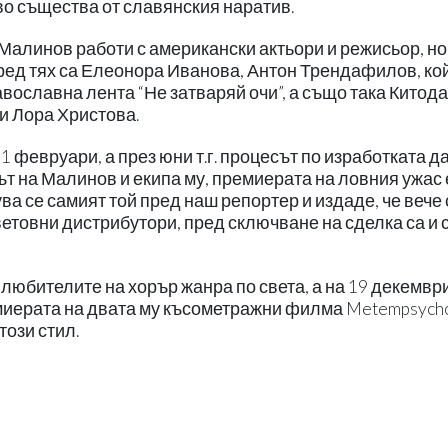
о същества от славянския наратив.
Малинов работи с американски актьори и режисьор, но
Сред тях са Елеонора Иванова, Антон Трендафилов, ко
вославна лента “Не затваряй очи”, а също така Китод
 и Лора Христова.
 февруари, а през юни т.г. процесът по изработката д
ът на Малинов и екипа му, премиерата на ловния ужас 
ува се самият той пред наш репортер и издаде, че вече 
етовни дистрибутори, пред сключване на сделка са и 
любителите на хорър жанра по света, а на 19 декември 
миерата на двата му късометражни филма Metempsycho
този стил.