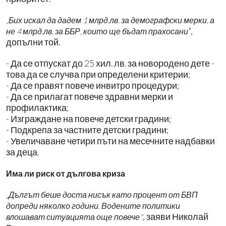
„Бих искал да дадем 1 млрд.лв. за демографски мерки, а
",
не 4 млрд.лв. за ББР, които ще бъдат прахосани
допълни той.
- Да се отпускат до 25 хил. лв. за новородено дете -
това да се случва при определени критерии;
- Да се правят повече инвитро процедури;
- Да се прилагат повече здравни мерки и
профилактика;
- Изграждане на повече детски градини;
- Подкрепа за частните детски градини;
- Увеличаване четири пъти на месечните надбавки
за деца.
Има ли риск от дългова криза
„Дългът беше доста нисък като процент от БВП
допреди няколко години. Водените политики
, заяви Николай
влошават ситуацията още повече"