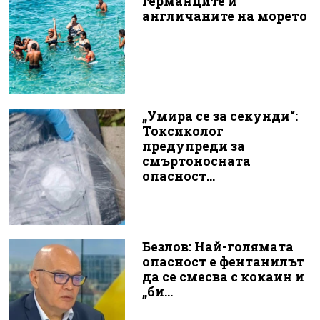
германците и
англичаните на морето
„Умира се за секунди“:
Токсиколог
предупреди за
смъртоносната
опасност...
Безлов: Най-голямата
опасност е фентанилът
да се смесва с кокаин и
„би...