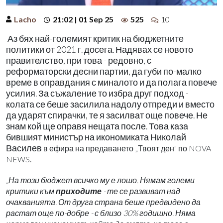
Lacho
21:02 | 01 Sep 25
525
10
Аз бях най-големият критик на бюджетните
политики от 2021 г. досега. Надявах се новото
правителство, при това - редовно, с
реформаторски десни партии, да губи по-малко
време в оправдания с миналото и да полага повече
усилия. За съжаление то избра друг подход -
колата се беше засилила надолу отпреди и вместо
да ударят спирачки, те я засилват още повече. Не
знам кой ще оправя нещата после. Това каза
бившият министър на икономиката Николай
Василев
в ефира на предаването „Твоят ден" по NOVA
.
NEWS
„На този бюджет всичко му е лошо. Нямам големи
критики към
приходите
- те се развиват над
очакванията. От друга страна беше предвидено да
растат още по-добре - с близо 30% годишно. Няма