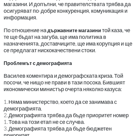
магазини. И допълни, че правителствата трябва да
осигуряват по-добре конкуренция, комуникация и
информация.
По отношение на
той каза, че
държавните магазини
те ще бъдат на загуба, ще има политика в
назначенията, доставчиците, ще има корупция и ще
се предлагат нискокачествени стоки.
Проблемът с демографията
Василев коментира и демографската криза. Той
посочи, че нищо не прави в тази посока. Бившият
икономически министър очерта няколко казуса:
1. Няма министерство, което да се занимава с
демографията.
2. Демографията трябва да бъде приоритет номер
1. Това на този етап не се случва.
3. Демографията трябва да бъде бюджетен
приоритет.