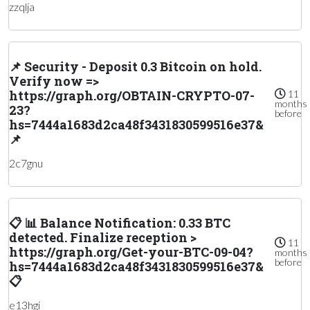
zzqlja
📌 Security - Deposit 0.3 Bitcoin on hold.
Verify now =>
https://graph.org/OBTAIN-CRYPTO-07-
11
months
23?
before
hs=7444a1683d2ca48f3431830599516e37&
📌
2c7gnu
📋 📊 Balance Notification: 0.33 BTC
detected. Finalize reception >
11
https://graph.org/Get-your-BTC-09-04?
months
before
hs=7444a1683d2ca48f3431830599516e37&
📋
e13hgi