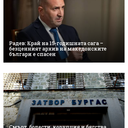
Радев: Край на 15-годишната сага –
безценният архив на македонските
българи е спасен
Смърт, болести, корупция и бягства