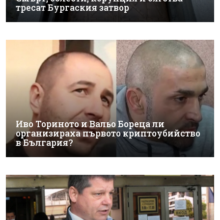
тресат Бургаския затвор
Иво Ториното и Вальо Бореца ли
организираха първото криптоубийство
в България?