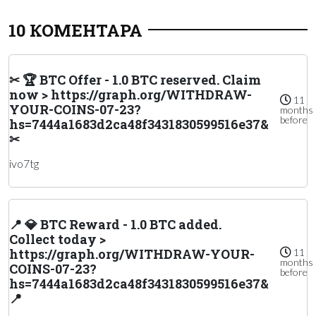
10 КОМЕНТАРА
✂ 🏆 BTC Offer - 1.0 BTC reserved. Claim
now > https://graph.org/WITHDRAW-
11
YOUR-COINS-07-23?
months
before
hs=7444a1683d2ca48f3431830599516e37&
✂
ivo7tg
📍 💎 BTC Reward - 1.0 BTC added.
Collect today >
https://graph.org/WITHDRAW-YOUR-
11
months
COINS-07-23?
before
hs=7444a1683d2ca48f3431830599516e37&
📍