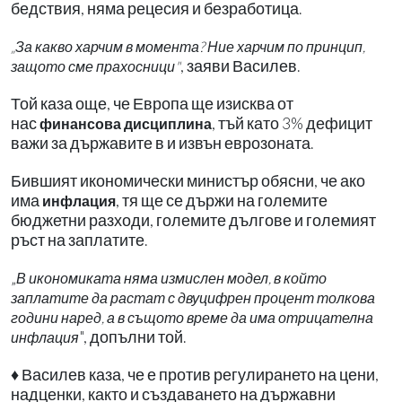
бедствия, няма рецесия и безработица.
„За какво харчим в момента? Ние харчим по принцип,
, заяви Василев.
защото сме прахосници"
Той каза още, че Европа ще изисква от
нас
, тъй като 3% дефицит
финансова дисциплина
важи за държавите в и извън еврозоната.
Бившият икономически министър обясни, че ако
има
, тя ще се държи на големите
инфлация
бюджетни разходи, големите дългове и големият
ръст на заплатите.
„
В икономиката няма измислен модел, в който
заплатите да растат с двуцифрен процент толкова
години наред, а в същото време да има отрицателна
", допълни той.
инфлация
♦ Василев каза, че е против регулирането на цени,
надценки, както и създаването на държавни