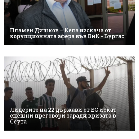
Пламен Дишков – Кела изскача от
корупционната афера във ВиК - Бургас
Лидерите на 22 държави от ЕС искат
спешни преговори заради кризата в
Сеута