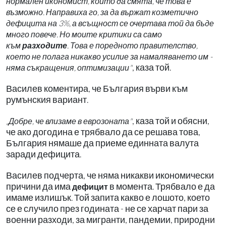
нормален икономист, който да смята, че това е
възможно. Направиха го, за да вържат козметично
дефицита на 3%, а всъщност се очертава той да бъде
много повече. Но моите критики са само
към
разходите
. Това е поредното правителство,
което не полага никакво усилие за намаляването им -
, каза той.
няма съкращения, оптимизации"
Василев коментира, че България върви към
румънския вариант.
, каза той и обясни,
„Добре, че влизаме в еврозоната"
че ако догодина е трябвало да се решава това,
България нямаше да приеме единната валута
заради дефицита.
Василев подчерта, че няма никакви икономически
причини да има
в момента. Трябвало е да
дефицит
имаме излишък. Той запита какво е лошото, което
се е случило през годината - не се харчат пари за
военни разходи, за мигранти, пандемии, природни