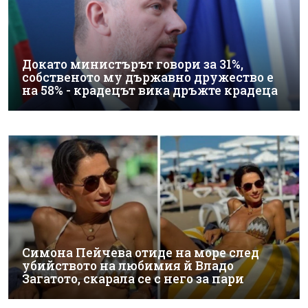
Докато министърът говори за 31%,
собственото му държавно дружество е
на 58% - крадецът вика дръжте крадеца
Симона Пейчева отиде на море след
убийството на любимия й Владо
Загатото, скарала се с него за пари