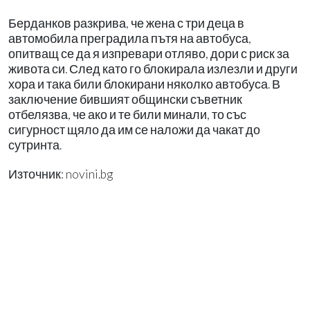
Берданков разкрива, че жена с три деца в
автомобила преградила пътя на автобуса,
опитващ се да я изпревари отляво, дори с риск за
живота си. След като го блокирала излезли и други
хора и така били блокирани няколко автобуса. В
заключение бившият общински съветник
отбелязва, че ако и те били минали, то със
сигурност щяло да им се наложи да чакат до
сутринта.
Източник: novini.bg