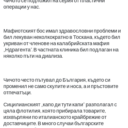
Чичото се подложил на серия от пластични
операции у нас.
Мафиотският бос имал здравословни проблеми и
бил лекуван неколкократно в Тоскана, където бил
укриван от членове на калабрийската мафия
„Ндрагента“. В частната клиника бил подлаган на
няколко пъти на диализа.
Чичото често пътувал до България, където си
променил не само скулите и носа, а и пръстовите
отпечатъци.
Сицилианският „капо ди тути капи“ разполагал с
цяла флотилия, която прибирала товарите,
изхвърляни по италианското крайбрежие от
доставчиците. В много случаи българските