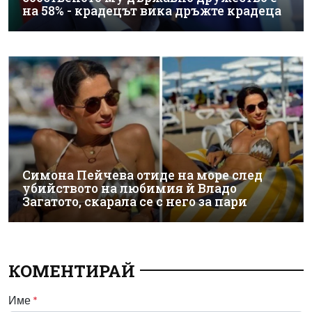
на 58% - крадецът вика дръжте крадеца
Симона Пейчева отиде на море след
убийството на любимия й Владо
Загатото, скарала се с него за пари
КОМЕНТИРАЙ
Име
*