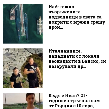
Най-тежко
въоръжените
подводници в света са
покрити с мрежи срещу
дрон...
Италианците,
нападнати от локали
неонацисти в Банско, си
пазарували др...
Къде е Иван? 21-
годишен тръгнал сам
от Гърция с 10 евро,