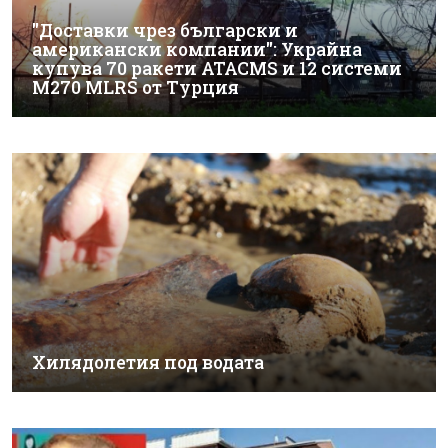
"Доставки чрез български и
американски компании": Украйна
купува 70 ракети ATACMS и 12 системи
M270 MLRS от Турция
Хилядолетия под водата