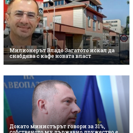
Милионерът Владо Загатото искал да
снабдява с кафе новата власт
Докато министърът говори за 31%,
собственото му държавно дружество е