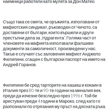
наемници работели като мулета за Дон Матео.
Също така се смята, че оръжията, използвани от
мафиотския синдикат, ръководен от Чичото, са
доставяни от българи, които вършели и други
престъпни дела за „Ндрагента“. Голяма част от
членовете на мафията използвали фалшиви
документи за самоличност, произведени у нас.
Такъв е случаят със заловения мафиот Анджело
Филипини, сгащен с български паспорт на името на
Андрей Горанов.
Филипини бе сред тарторите на хашиш и кокаин в
Италия през 80-те и 90-те години на миналия век,
преди да изчезне безследно през 1996 г. Той бе
арестуван преди 4 години в Мароко, след като го
разпознали по отрязания му пръст на дясната ръка.