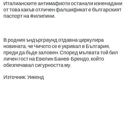
Италианските антимафиоти останали изненадани
от това какъв отличен фалшификат е българският
паспорт на Филипини.
В родния ъндърграунд отдавна циркулира
новината, че Чичото се е укривал в България,
преди да бъде заловен. Според мълвата той бил
личен гост на Евелин Банев-Брендо, който
обезпечавал сигурността му.
Източник: Уикенд