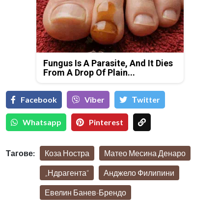
Fungus Is A Parasite, And It Dies
From A Drop Of Plain...
Facebook
Viber
Тwitter
Whatsapp
Pinterest
Тагове:
Коза Ностра
Матео Месина Денаро
„Ндрагента“
Анджело Филипини
Евелин Банев-Брендо