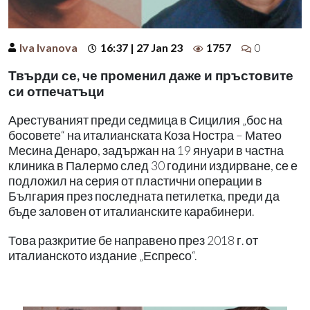
Iva Ivanova
16:37 | 27 Jan 23
1757
0
Твърди се, че променил даже и пръстовите
си отпечатъци
Арестуваният преди седмица в Сицилия „бос на
босовете“ на италианската Коза Ностра – Матео
Месина Денаро, задържан на 19 януари в частна
клиника в Палермо след 30 години издирване, се е
подложил на серия от пластични операции в
България през последната петилетка, преди да
бъде заловен от италианските карабинери.
Това разкритие бе направено през 2018 г. от
италианското издание „Еспресо“.