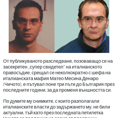
От публикуваното разследване, позоваващо се на
засекретен „супер свидетел“ на италианското
правосъдие, срещал се неколкократно с шефа на
италианската мафия Матео Месина Денаро
(Чичото), е пътувал поне три пъти до България през
последните години, за да променя външността си.
По думите му снимките, с които разполагали
италианските власти до задържането му, не били
актуални, тъй като през последната петилетка