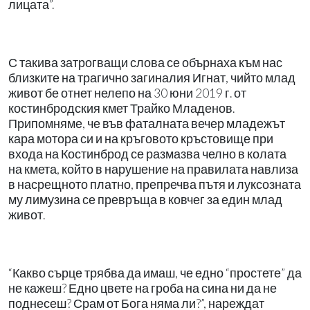
лицата”.
С такива затрогващи слова се обърнаха към нас
близките на трагично загиналия Игнат, чийто млад
живот бе отнет нелепо на 30 юни 2019 г. от
костинбродския кмет Трайко Младенов.
Припомняме, че във фаталната вечер младежът
кара мотора си и на кръговото кръстовище при
входа на Костинброд се размазва челно в колата
на кмета, който в нарушение на правилата навлиза
в насрещното платно, препречва пътя и луксозната
му лимузина се превръща в ковчег за един млад
живот.
“Какво сърце трябва да имаш, че едно “простете” да
не кажеш? Едно цвете на гроба на сина ни да не
поднесеш? Срам от Бога няма ли?”, нареждат