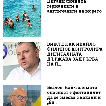
Цигани смениха
германците и
англичаните на морето
ВИЖТЕ КАК ИВАЙЛО
ФИЛИПОВ КОНТРОЛИРА
ДИГИТАЛНАТА
ДЪРЖАВА ЗАД ГЪРБА
НА П...
Безлов: Най-голямата
опасност е фентанилът
да се смесва с кокаин и
„би...