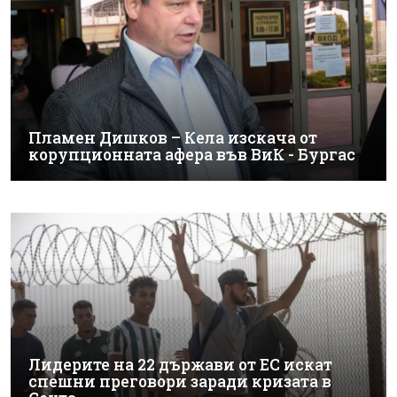
Пламен Дишков – Кела изскача от
корупционната афера във ВиК - Бургас
Лидерите на 22 държави от ЕС искат
спешни преговори заради кризата в