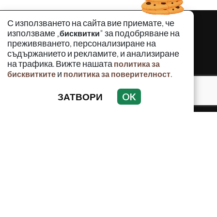
С използването на сайта вие приемате, че
използваме „
" за подобряване на
бисквитки
преживяването, персонализиране на
съдържанието и рекламите, и анализиране
на трафика. Вижте нашата
политика за
и
.
бисквитките
политика за поверителност
ЗАТВОРИ
OK
КРИМИНАЛНО
ИНЦИДЕНТИ
АНАЛИЗИ
ПО СВЕТА
ВОДЕЩИ ТЕМИ
Използването и публикуването на част или цялото
съдържание на Crimes.BG без разрешение на Медийна
група Асмара ЕООД е забранено.