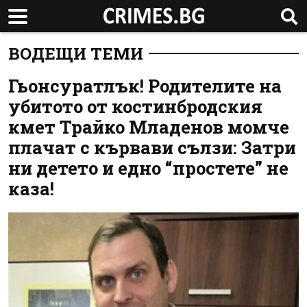
ВОДЕЩИ ТЕМИ
Гьонсуратлък! Родителите на
убитото от костинбродския
кмет Трайко Младенов момче
плачат с кървави сълзи: Затри
ни детето и едно “простете” не
каза!