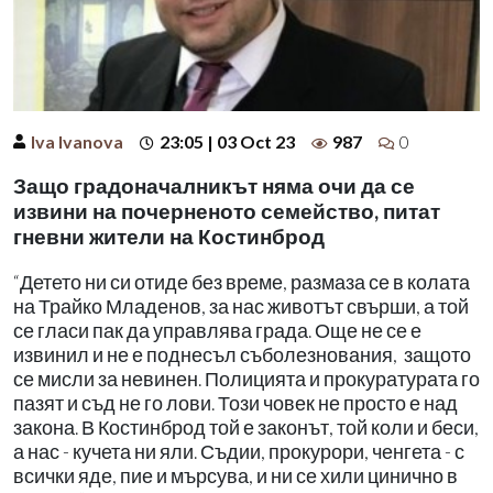
Iva Ivanova
23:05 | 03 Oct 23
987
0
Защо градоначалникът няма очи да се
извини на почерненото семейство, питат
гневни жители на Костинброд
“Детето ни си отиде без време, размаза се в колата
на Трайко Младенов, за нас животът свърши, а той
се гласи пак да управлява града. Още не се е
извинил и не е поднесъл съболезнования,
защото
се мисли за невинен. Полицията и прокуратурата го
пазят и съд не го лови. Този човек не просто е над
закона. В Костинброд той е законът, той коли и беси,
а нас - кучета ни яли. Съдии, прокурори, ченгета - с
всички яде, пие и мърсува, и ни се хили цинично в