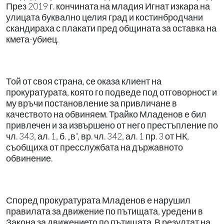
През 2019 г. кончината на младия Игнат изкара на
улицата буквално целия град и костинбродчани
скандираха с плакати пред общината за оставка на
кмета-убиец.
Той от своя страна, се оказа клиент на
прокуратурата, която го подведе под отговорност и
му връчи постановление за привличане в
качеството на обвиняем. Трайко Младенов е бил
привлечен и за извършено от него престъпление по
чл. 343, ал. 1, б. „в“, вр. чл. 342, ал. 1 пр. 3 от НК,
съобщиха от пресслужбата на държавното
обвинение.
Според прокуратурата Младенов е нарушил
правилата за движение по пътищата, уредени в
Закона за движението по пътищата. В резултат на