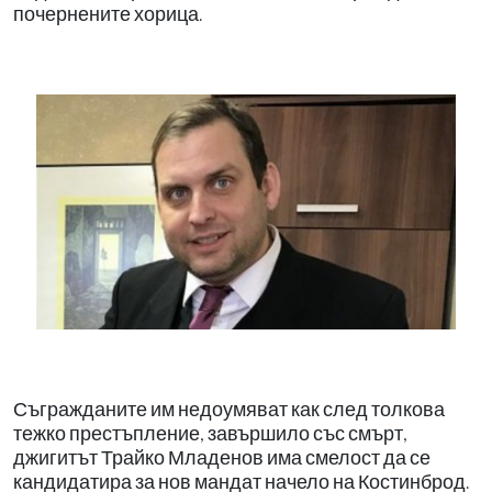
почернените хорица.
Съгражданите им недоумяват как след толкова
тежко престъпление, завършило със смърт,
джигитът Трайко Младенов има смелост да се
кандидатира за нов мандат начело на Костинброд.