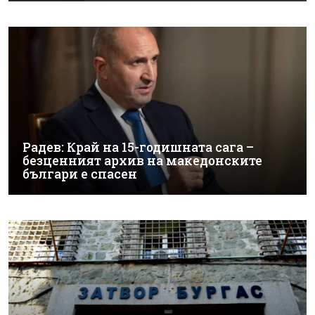
Радев: Край на 15-годишната сага –
безценният архив на македонските
българи е спасен