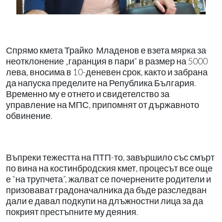
Спрямо кмета Трайко
Младенов е взета мярка за
неотклонение „гаранция в пари“ в размер на 5000
лева, вносима в 10-деневен срок, както и забрана
да напуска пределите на Република България.
Временно му е отнето и свидетелство за
управление на МПС, припомнят от държавното
обвинение.
Въпреки тежестта на ПТП-то, завършило със смърт
по вина на костинбродския кмет, процесът все още
е “на трупчета”, жалват се почернените родители и
призовават градоначалника да бъде разследван
дали е давал подкупи на длъжностни лица за да
покрият престъпните му деяния.