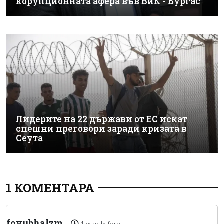
корупционната афера във ВиК - Бургас
Лидерите на 22 държави от ЕС искат
спешни преговори заради кризата в
Сеута
1 КОМЕНТАРА
foyubhalzm
1 year before