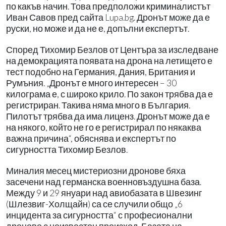
по какъв начин. Това предположи криминалистът
Иван Савов пред сайта Lupa.bg. Дронът може да е
руски, но може и да не е, допълни експертът.
Според Тихомир Безлов от Центъра за изследване
на демокрацията появата на дрона на летището е
тест подобно на Германия, Дания, Британия и
Румъния. „Дронът е много интересен – 30
килограма е, с широко крило. По закон трябва да е
регистриран. Такива няма много в България.
Пилотът трябва да има лиценз. Дронът може да е
на някого, който не го е регистрирал по някаква
важна причина“, обяснява и експертът по
сигурността Тихомир Безлов.
Миналия месец мистериозни дронове бяха
засечени над германска военновъздушна база.
Между 9 и 29 януари над авиобазата в Швезинг
(Шлезвиг-Холщайн) са се случили общо „6
инцидента за сигурността“ с професионални