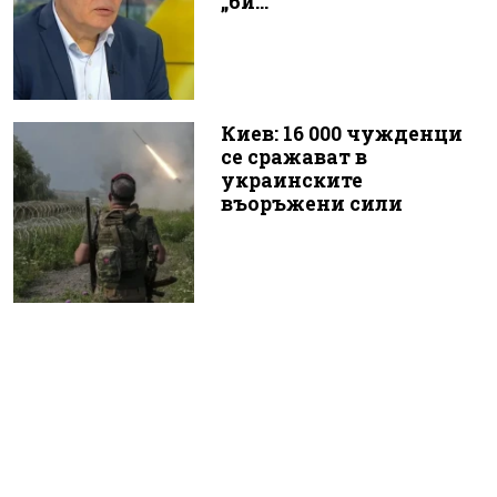
„би...
Киев: 16 000 чужденци
се сражават в
украинските
въоръжени сили