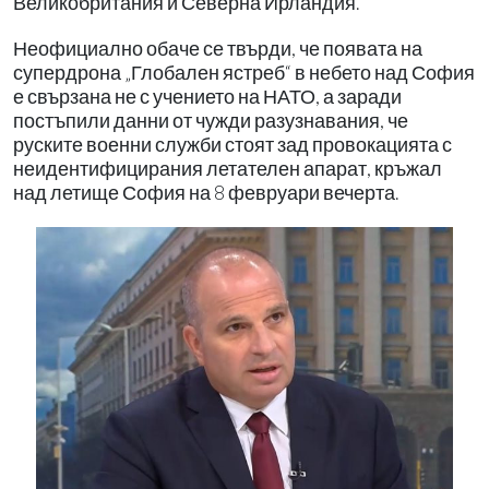
Великобритания и Северна Ирландия.
Неофициално обаче се твърди, че появата на
супердрона „Глобален ястреб“ в небето над София
е свързана не с учението на НАТО, а заради
постъпили данни от чужди разузнавания, че
руските военни служби стоят зад провокацията с
неидентифицирания летателен апарат, кръжал
над летище София на 8 февруари вечерта.