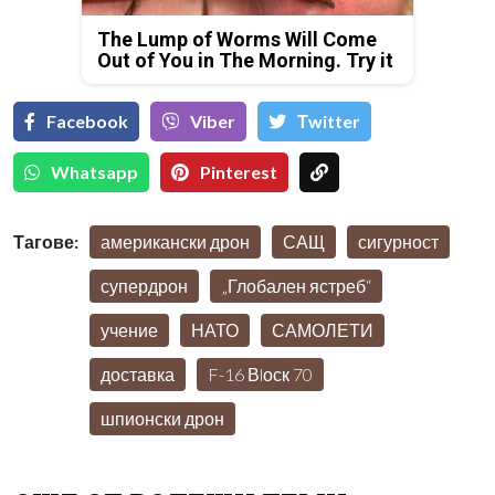
The Lump of Worms Will Come
Out of You in The Morning. Try it
Facebook
Viber
Тwitter
Whatsapp
Pinterest
Тагове:
американски дрон
САЩ
сигурност
супердрон
„Глобален ястреб“
учение
НАТО
САМОЛЕТИ
доставка
F-16 Вlоск 70
шпионски дрон