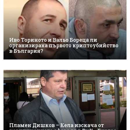
Иво Ториното и Вальо Бореца ли
организираха първото криптоубийство
в България?
Пламен Дишков – Кела изскача от