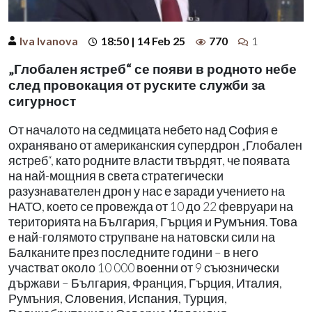
Iva Ivanova
18:50 | 14 Feb 25
770
1
„Глобален ястреб“ се появи в родното небе
след провокация от руските служби за
сигурност
От началото на седмицата небето над София е
охранявано от американския супердрон „Глобален
ястреб“, като родните власти твърдят, че появата
на най-мощния в света стратегически
разузнавателен дрон у нас е заради учението на
НАТО, което се провежда от 10 до 22 февруари на
територията на България, Гърция и Румъния. Това
е най-голямото струпване на натовски сили на
Балканите през последните години – в него
участват около 10 000 военни от 9 съюзнически
държави – България, Франция, Гърция, Италия,
Румъния, Словения, Испания, Турция,