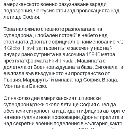
американското военно разузнаване заради
подозрения, че Русия стои зад провокацията над
летище София.
Това наложило спешното разполагане на
супердрона „Глобален ястреб“ в небето над
столицата. Дронът с официално наименование RQ-
4 Global Hawk за първи път е засечен у нас на 9
януари рано сутринта на височина 15840 метра
чрез платформата Flight Radar. Машината е
долетяла от Военновъздушната база „Сигонела" и
е влязла във въздушното ни пространство от
Гърция. Маршрутът й минава над София, Враца,
Монтана и Банско.
От няколко дни американският шпионски
супердрон кръжи около летище София с цел да
обезпечи сигурността и да идентифицира авторите
на евентуални нови провокации. Дронът прелита и
над секретни военни поделения в България, както