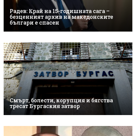
Радев: Край на 15-годишната сага –
безценният архив на македонските
българи е спасен
Смърт, болести, корупция и бягства
тресат Бургаския затвор