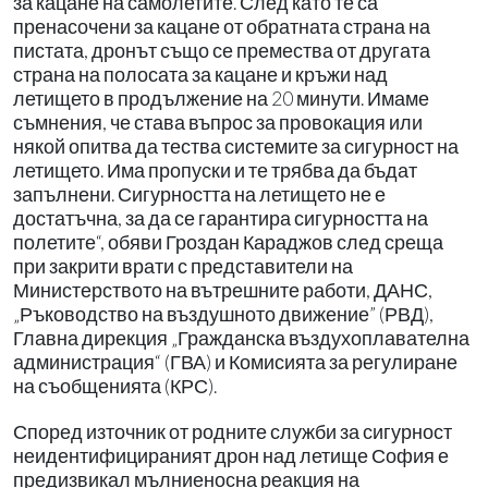
за кацане на самолетите. След като те са
пренасочени за кацане от обратната страна на
пистата, дронът също се премества от другата
страна на полосата за кацане и кръжи над
летището в продължение на 20 минути. Имаме
съмнения, че става въпрос за провокация или
някой опитва да тества системите за сигурност на
летището. Има пропуски и те трябва да бъдат
запълнени. Сигурността на летището не е
достатъчна, за да се гарантира сигурността на
полетите“, обяви Гроздан Караджов след среща
при закрити врати с представители на
Министерството на вътрешните работи, ДАНС,
„Ръководство на въздушното движение” (РВД),
Главна дирекция „Гражданска въздухоплавателна
администрация“ (ГВА) и Комисията за регулиране
на съобщенията (КРС).
Според източник от родните служби за сигурност
неидентифицираният дрон над летище София е
предизвикал мълниеносна реакция на