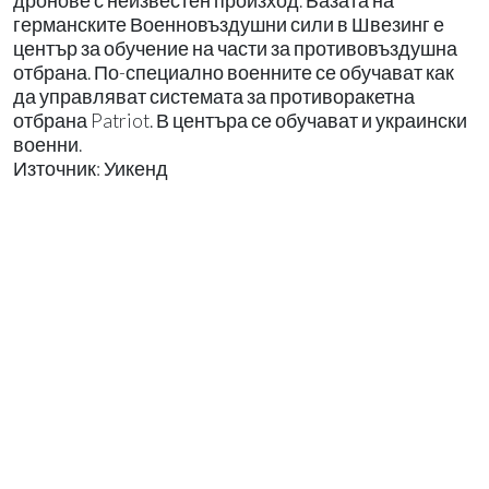
дронове с неизвестен произход. Базата на
германските Военновъздушни сили в Швезинг е
център за обучение на части за противовъздушна
отбрана. По-специално военните се обучават как
да управляват системата за противоракетна
отбрана Patriot. В центъра се обучават и украински
военни.
Източник: Уикенд