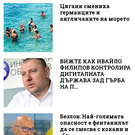
Цигани смениха
германците и
англичаните на морето
ВИЖТЕ КАК ИВАЙЛО
ФИЛИПОВ КОНТРОЛИРА
ДИГИТАЛНАТА
ДЪРЖАВА ЗАД ГЪРБА
НА П...
Безлов: Най-голямата
опасност е фентанилът
да се смесва с кокаин и