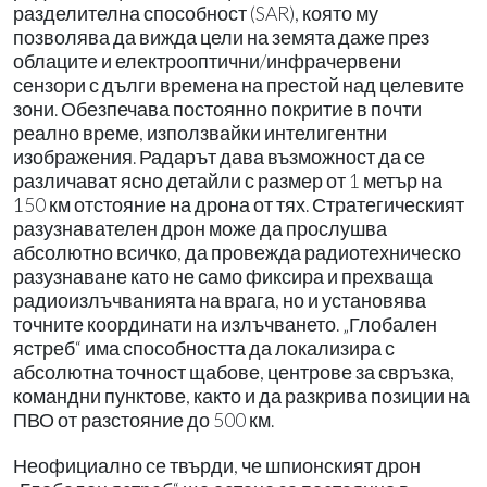
разделителна способност (SAR), която му
позволява да вижда цели на земята даже през
облаците и електрооптични/инфрачервени
сензори с дълги времена на престой над целевите
зони. Обезпечава постоянно покритие в почти
реално време, използвайки интелигентни
изображения. Радарът дава възможност да се
различават ясно детайли с размер от 1 метър на
150 км отстояние на дрона от тях. Стратегическият
разузнавателен дрон може да прослушва
абсолютно всичко, да провежда радиотехническо
разузнаване като не само фиксира и прехваща
радиоизлъчванията на врага, но и установява
точните координати на излъчването. „Глобален
ястреб“ има способността да локализира с
абсолютна точност щабове, центрове за свръзка,
командни пунктове, както и да разкрива позиции на
ПВО от разстояние до 500 км.
Неофициално се твърди, че шпионският дрон