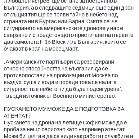
„Глобален ястреб“ ще остане за постоянно в
България, а в следващите седмици още един дрон
от същия тип ще се появи тайно в небето над
страната ни в Бургас или Варна. Смята се, че
ситуирането на американските дронове у нас е
свързано и с предстоящото пристигане на първите
два самолета F-16 Вlоск 70 в България, които се
очакват в края на месец март.
„Американските партньори са резервирани
относно способността на България да се
противопостави на провокации от Москва по
въздух, суша и вода и поради това се налага
сигурността в небето ни да бъде подсигурена“,
твърди източник от Военното министерство.
ПУСКАНЕТО МУ МОЖЕ ДА Е ПОДГОТОВКА ЗА
АТЕНТАТ?
Пускането на дрона на летище София може да е
проба за нещо сериозно като например атентат.
Може би целта е да се види как работят службите и