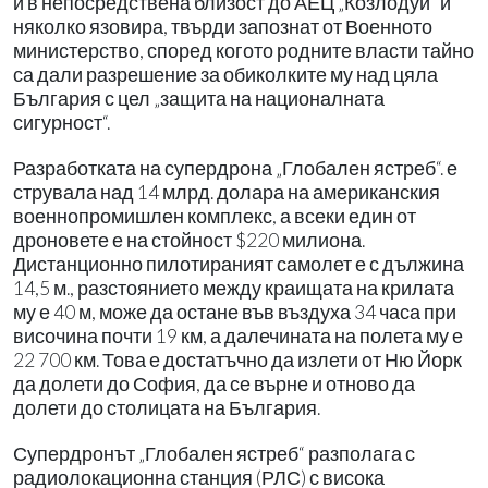
и в непосредствена близост до АЕЦ „Козлодуй“ и
няколко язовира, твърди запознат от Военното
министерство, според когото родните власти тайно
са дали разрешение за обиколките му над цяла
България с цел „защита на националната
сигурност“.
Разработката на супердрона „Глобален ястреб“. е
струвала над 14 млрд. долара на американския
военнопромишлен комплекс, а всеки един от
дроновете е на стойност $220 милиона.
Дистанционно пилотираният самолет е с дължина
14,5 м., разстоянието между краищата на крилата
му е 40 м, може да остане във въздуха 34 часа при
височина почти 19 км, а далечината на полета му е
22 700 км. Това е достатъчно да излети от Ню Йорк
да долети до София, да се върне и отново да
долети до столицата на България.
Супердронът „Глобален ястреб“ разполага с
радиолокационна станция (РЛС) с висока