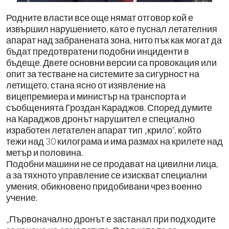
Родните власти все още нямат отговор кой е
извършил нарушението, като е пуснал летателния
апарат над забранената зона, нито пък как могат да
бъдат предотвратени подобни инциденти в
бъдеще. Двете основни версии са провокация или
опит за тестване на системите за сигурност на
летището, стана ясно от изявление на
вицепремиера и министър на транспорта и
съобщенията Гроздан Караджов. Според думите
на Караджов дронът нарушител е специално
изработен летателен апарат тип „крило“, който
тежи над 30 килограма и има размах на крилете над
метър и половина.
Подобни машини не се продават на цивилни лица,
а за тяхното управление се изискват специални
умения, обикновено придобивани чрез военно
учение.
„Първоначално дронът е застанал при подходите